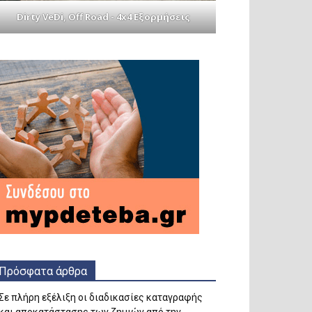
Dirty VeDi, Off Road - 4x4 Εξορμήσεις
Πρόσφατα άρθρα
Σε πλήρη εξέλιξη οι διαδικασίες καταγραφής