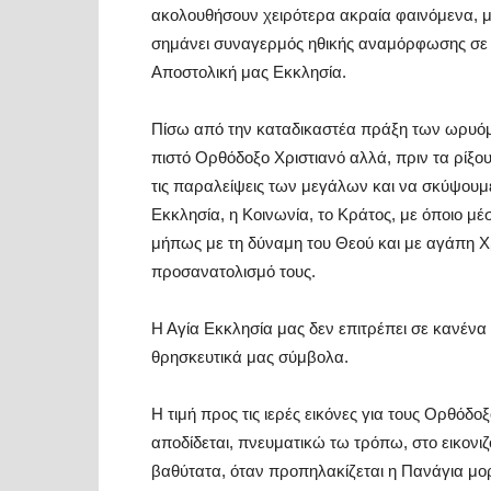
ακολουθήσουν χειρότερα ακραία φαινόμενα, μ
σημάνει συναγερμός ηθικής αναμόρφωσης σε ό
Αποστολική μας Εκκλησία.
Πίσω από την καταδικαστέα πράξη των ωρυό
πιστό Ορθόδοξο Χριστιανό αλλά, πριν τα ρίξο
τις παραλείψεις των μεγάλων και να σκύψουμ
Εκκλησία, η Κοινωνία, το Κράτος, με όποιο μέ
μήπως με τη δύναμη του Θεού και με αγάπη Χ
προσανατολισμό τους.
Η Αγία Εκκλησία μας δεν επιτρέπει σε κανένα μ
θρησκευτικά μας σύμβολα.
Η τιμή προς τις ιερές εικόνες για τους Ορθόδο
αποδίδεται, πνευματικώ τω τρόπω, στο εικονιζ
βαθύτατα, όταν προπηλακίζεται η Πανάγια μορ