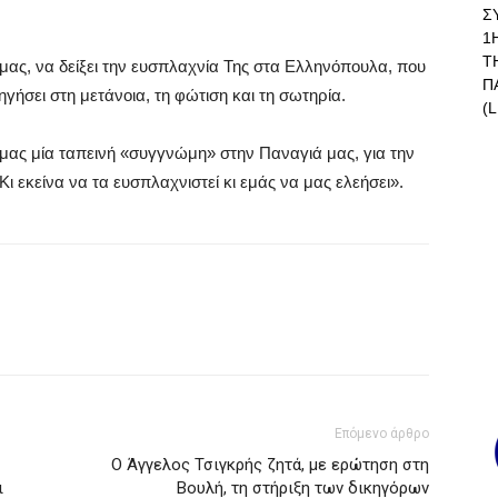
Σ
1
Τ
ας, να δείξει την ευσπλαχνία Της στα Ελληνόπουλα, που
Π
ηγήσει στη μετάνοια, τη φώτιση και τη σωτηρία.
(L
 μας μία ταπεινή «συγγνώμη» στην Παναγιά μας, για την
ι εκείνα να τα ευσπλαχνιστεί κι εμάς να μας ελεήσει».
Επόμενο άρθρο
Ο Άγγελος Τσιγκρής ζητά, με ερώτηση στη
ι
Βουλή, τη στήριξη των δικηγόρων