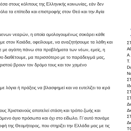
έσα στους κόλπους της Ελληνικής κοινωνίας, εάν δεν
λα τα επίπεδα και επιστροφής στον Θεό και την Αγία
μενων νεαρών, η οποία ομολογουμένως σοκάρει κάθε
υμε στον Καιάδα, οφείλουμε, να αναζητήσουμε τα λάθη και
Σ
Αθ
ε με αγάπη πάνω στα προβλήματα των νέων, εμείς, η
Α.
σο διαθέτουμε, μα περισσότερο με το παράδειγμά μας,
Τ.
ριστού βρουν τον δρόμο τους και τον χαμένο
Do
Ν
Σ
Ι
ε λόγια ή πράξεις να βλασφημεί και να ευτελίζει τα ιερά
Σ
Σ
Δ
Δι
ξους Χριστιανούς αποτελεί στάση και τρόπο ζωής και
Σ
όμενο άγιο πρόσωπο και όχι στο είδωλο. Γι’ αυτό πονάμε
Δ
φή της Θεομήτορος, που στηρίζει την Ελλάδα μας με τις
Τ