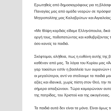
Ερωτηθείς από δημοσιογράφους για τη βλάσφη
Παναγίας μας από ομάδα νεαρών σε πρόσφατη
Μητροπολίτης μας Καλαβρύτων και Αιγιαλείας
«Με θλίψη καρδιάς είδαμε Ελληνόπουλα, δικά 
οργή τους, ποδοπατώντας και καθυβρίζοντας τ
όσο κανείς τα παιδιά.
Σκέφτομαι, αλήθεια, πως η ευθύνη αυτής της 
καθέναν από μας. Τα λόγια του Κυρίου μας «Άφ
γαρ τοιούτων εστίν η βασιλεία των ουρανών» (
οι μεγαλύτεροι, αντί να στείλουμε τα παιδιά 
αξίες και ιδανικά, χωρίς πίστη στον Θεό, την π
σήμερα απαξιώνουν. Τώρα καμαρώνουν αυτοί 
της πατρίδας, του Χριστού και της οικογένειας.
Τα παιδιά αυτά δεν είναι τα μόνα. Είναι όμως