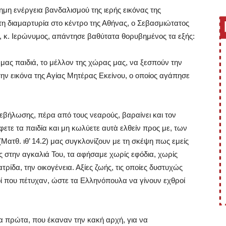
μη ενέργεια βανδαλισμού της ιερής εικόνας της
 διαμαρτυρία στο κέντρο της Αθήνας, ο Σεβασμιώτατος
, κ. Ιερώνυμος, απάντησε βαθύτατα θορυβημένος τα εξής:
μας παιδιά, το μέλλον της χώρας μας, να ξεσπούν την
ην εικόνα της Αγίας Μητέρας Εκείνου, ο οποίος αγάπησε
βεβήλωσης, πέρα από τους νεαρούς, βαραίνει και τον
ετε τα παιδία και μη κωλύετε αυτὰ ελθείν προς με, των
Ματθ. ιθ’ 14.2) μας συγκλονίζουν με τη σκέψη πως εμείς
μας στην αγκαλιά Του, τα αφήσαμε χωρίς εφόδια, χωρίς
ατρίδα, την οικογένεια. Αξίες ζωής, τις οποίες δυστυχώς
που πέτυχαν, ώστε τα Ελληνόπουλα να γίνουν εχθροί
 τα πρώτα, που έκαναν την κακή αρχή, για να