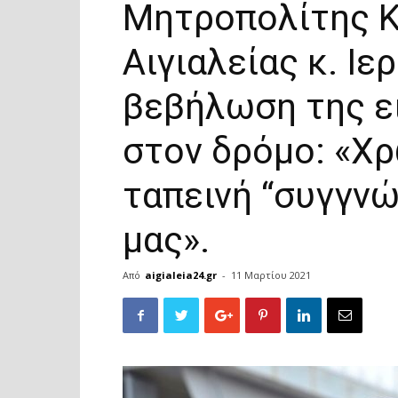
Μητροπολίτης Κ
Αιγιαλείας κ. Ιε
βεβήλωση της ε
στον δρόμο: «Χρ
ταπεινή “συγγνώ
μας».
Από
aigialeia24.gr
-
11 Μαρτίου 2021