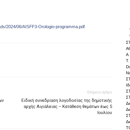
ploads/2024/06/AISFF3-Orologio-programma.pdf
Σ
Αθ
Α.
Τ.
Do
Ν
Σ
Ι
Σ
Επόμενο άρθρο
Σ
ων
Ειδική συνεδρίαση λογοδοσίας της δημοτικής
Δ
αρχής Αιγιάλειας – Κατάθεση θεμάτων έως 5
Δι
Ιουλίου
Σ
Δ
Τ