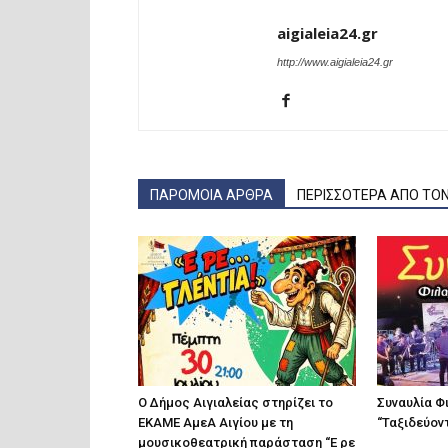
aigialeia24.gr
http://www.aigialeia24.gr
ΠΑΡΟΜΟΙΑ ΑΡΘΡΑ
ΠΕΡΙΣΣΟΤΕΡΑ ΑΠΟ ΤΟ
Ο Δήμος Αιγιαλείας στηρίζει το
Συναυλία Φ
ΕΚΑΜΕ ΑμεΑ Αιγίου με τη
“Ταξιδεύοντ
μουσικοθεατρική παράσταση “Ε ρε