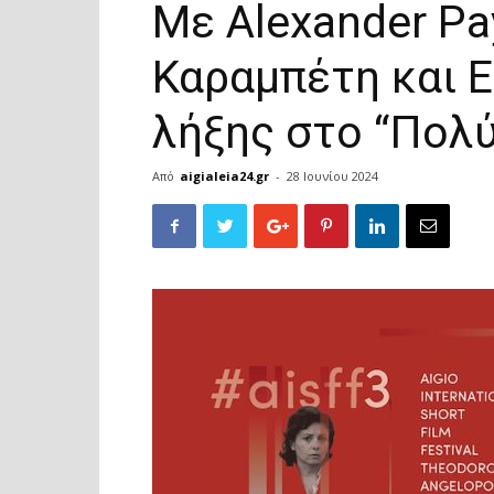
Με Alexander P
Καραμπέτη και Ε
λήξης στο “Πολύ
Από
aigialeia24.gr
-
28 Ιουνίου 2024