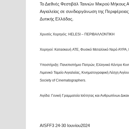
Το Διεθνές Φεστιβάλ Ταινιών Μικρού Μήκους 
Αιγιαλείας σε συνδιοργάνωση της Περιφέρεια
Δυτικής Ελλάδας.
Χρυσός Χορηγός: HELESI – ΠΕΡΙΒΑΛΛΟΝΤΙΚΗ
Χορηγοί: Kατασκευή ATE, Φυσικό Μεταλλικό Νερό ΑΥΡΑ, M
Υποστήριξη: Πανεπιστήμιο Πατρών, Ελληνικό Κέντρο Κι
Λιμενικό Ταμείο Αιγιαλείας, Κινηματογραφική Λέσχη Αιγ
Society of Cinematographers.
Αιγίδα: Γενική Γραμματεία Ισότητας και Ανθρωπίνων Δικ
AISFF3 24-30 Ιουνίου2024