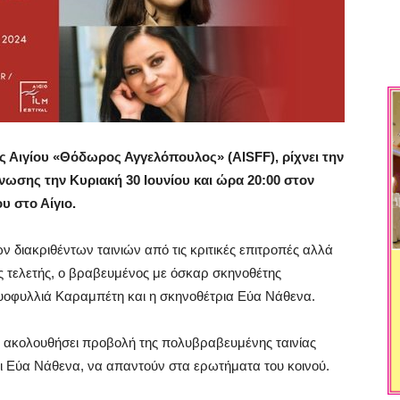
ς Αιγίου «Θόδωρος Αγγελόπουλος» (AISFF), ρίχνει την
νωσης την Κυριακή 30 Ιουνίου και ώρα 20:00 στον
 στο Αίγιο.
 διακριθέντων ταινιών από τις κριτικές επιτροπές αλλά
ς τελετής, ο βραβευμένος με όσκαρ σκηνοθέτης
υοφυλλιά Καραμπέτη και η σκηνοθέτρια Εύα Νάθενα.
 ακολουθήσει προβολή της πολυβραβευμένης ταινίας
 Εύα Νάθενα, να απαντούν στα ερωτήματα του κοινού.