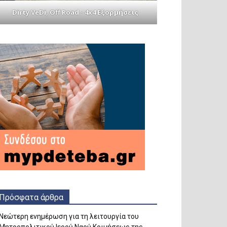
Dirty VeDi, Off Road - 4x4 Εξορμήσεις
Πρόσφατα άρθρα
Νεώτερη ενημέρωση για τη λειτουργία του