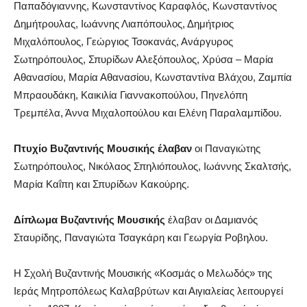
Παπαδόγιαννης, Κωνσταντίνος Καραφλός, Κωνσταντίνος
Δημήτρουλας, Ιωάννης Λιαπόπουλος, Δημήτριος
Μιχαλόπουλος, Γεώργιος Τσοκανάς, Ανάργυρος
Σωτηρόπουλος, Σπυρίδων Αλεξόπουλος, Χρύσα – Μαρία
Αθανασίου, Μαρία Αθανασίου, Κωνσταντίνα Βλάχου, Ζαμπία
Μπραουδάκη, Καικιλία Γιαννακοπούλου, Πηνελόπη
Τρεμπέλα, Άννα Μιχαλοπούλου και Ελένη Παραλαμπίδου.
Πτυχίο Βυζαντινής Μουσικής έλαβαν
οι Παναγιώτης
Σωτηρόπουλος, Νικόλαος Σπηλιόπουλος, Ιωάννης Σκαλτσής,
Μαρία Καΐπη και Σπυρίδων Κακούρης.
Δίπλωμα Βυζαντινής Μουσικής
έλαβαν οι Δαμιανός
Σταυρίδης, Παναγιώτα Τσαγκάρη και Γεωργία Ροβηλου.
Η Σχολή Βυζαντινής Μουσικής «Κοσμάς ο Μελωδός» της
Ιεράς Μητροπόλεως Καλαβρύτων και Αιγιαλείας λειτουργεί