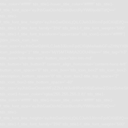
title_color=”#ffffff” tds_title1-hover_title_color=”#ffffff” tds_title1-
f_title_font_size=”eyJhbGwiOiIxNCIsInBvcnRyYWl0IjoiMTIifQ==”
tds_title1-
f_title_font_line_height=”eyJhbGwiOiIxLjQiLCJwb3J0cmFpdCI6IjEifQ=
tds_title1-f_title_font_family=”394″ tds_title1-f_title_font_weight=”500″
tds_title1-f_title_font_transform=”uppercase” tds_icon1-color=”#ffffff”]
[tdm_block_icon_box
icon_size=”eyJhbGwiOjM4LCJwb3J0cmFpdCI6IjMwIiwibGFuZHNjYXBlI
icon_padding=”1″ title_text=”MjY5MTAlMjA2ODU4Nw==” title_tag=”h3″
title_size=”tdm-title-xsm” button_size=”tdm-btn-md”
tds_button=”tds_button3″ content_align_horizontal=”content-horiz-left”
button_icon_space=”0″ tds_icon_box=”tds_icon_box2″ tds_icon_box2-
description_bottom_space=”0″ tds_icon_box2-title_top_space=”2″
tds_icon_box2-title_bottom_space=”-40″
tdc_css=”eyJhbGwiOnsibWFyZ2luLWJvdHRvbSI6IjEwIiwiZGlzcGxhe
tds_icon1-hover_color=”rgba(255,255,255,0.8)” tds_title1-
title_color=”#ffffff” tds_title1-hover_title_color=”#ffffff” tds_title1-
f_title_font_size=”eyJhbGwiOiIxNCIsInBvcnRyYWl0IjoiMTIifQ==”
tds_title1-
f_title_font_line_height=”eyJhbGwiOiIxLjQiLCJwb3J0cmFpdCI6IjEifQ=
tds_title1-f_title_font_family=”394″ tds_title1-f_title_font_weight=”500″