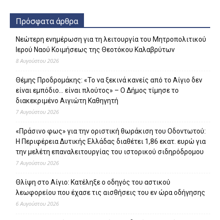
Πρόσφατα άρθρα
Νεώτερη ενημέρωση για τη λειτουργία του Μητροπολιτικού
Ιερού Ναού Κοιμήσεως της Θεοτόκου Καλαβρύτων
8 Αυγούστου 2026
Θέμης Προδρομάκης: «Το να ξεκινά κανείς από το Αίγιο δεν
είναι εμπόδιο… είναι πλούτος» – O Δήμος τίμησε το
διακεκριμένο Αιγιώτη Καθηγητή
7 Αυγούστου 2026
«Πράσινο φως» για την οριστική θωράκιση του Οδοντωτού:
Η Περιφέρεια Δυτικής Ελλάδας διαθέτει 1,86 εκατ. ευρώ για
την μελέτη επαναλειτουργίας του ιστορικού σιδηρόδρομου
7 Αυγούστου 2026
Θλίψη στο Αίγιο: Κατέληξε ο οδηγός του αστικού
λεωφορείου που έχασε τις αισθήσεις του εν ώρα οδήγησης
6 Αυγούστου 2026