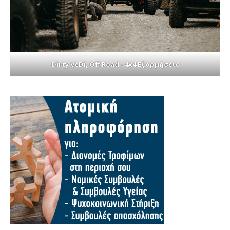
Dirty VeDi, Off Road - 4x4 Εξορμήσεις