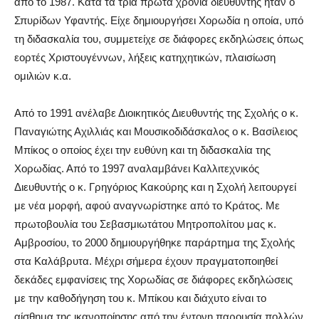
από το 1987. Κατά τα τρία πρώτα χρόνια διευθυντής ήταν ο
Σπυρίδων Υφαντής. Είχε δημιουργήσει Χορωδία η οποία, υπό
τη διδασκαλία του, συμμετείχε σε διάφορες εκδηλώσεις όπως
εορτές Χριστουγέννων, λήξεις κατηχητικών, πλαισίωση
ομιλιών κ.α.
Από το 1991 ανέλαβε Διοικητικός Διευθυντής της Σχολής ο κ.
Παναγιώτης Αχιλλιάς και Μουσικοδιδάσκαλος ο κ. Βασίλειος
Μπίκος ο οποίος έχει την ευθύνη και τη διδασκαλία της
Χορωδίας. Από το 1997 αναλαμβάνει Καλλιτεχνικός
Διευθυντής ο κ. Γρηγόριος Κακούρης και η Σχολή λειτουργεί
με νέα μορφή, αφού αναγνωρίστηκε από το Κράτος. Με
πρωτοβουλία του Σεβασμιωτάτου Μητροπολίτου μας κ.
Αμβροσίου, το 2000 δημιουργήθηκε παράρτημα της Σχολής
στα Καλάβρυτα. Μέχρι σήμερα έχουν πραγματοποιηθεί
δεκάδες εμφανίσεις της Χορωδίας σε διάφορες εκδηλώσεις
με την καθοδήγηση του κ. Μπίκου και διάχυτο είναι το
αίσθημα της ικανοποίησης από την έντονη παρουσία πολλών