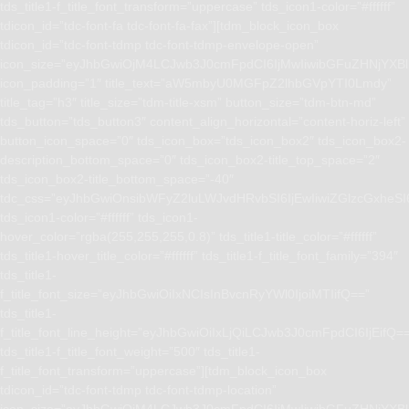
tds_title1-f_title_font_transform=”uppercase” tds_icon1-color=”#ffffff”
tdicon_id=”tdc-font-fa tdc-font-fa-fax”][tdm_block_icon_box
tdicon_id=”tdc-font-tdmp tdc-font-tdmp-envelope-open”
icon_size=”eyJhbGwiOjM4LCJwb3J0cmFpdCI6IjMwIiwibGFuZHNjYXBlI
icon_padding=”1″ title_text=”aW5mbyU0MGFpZ2lhbGVpYTI0Lmdy”
title_tag=”h3″ title_size=”tdm-title-xsm” button_size=”tdm-btn-md”
tds_button=”tds_button3″ content_align_horizontal=”content-horiz-left”
button_icon_space=”0″ tds_icon_box=”tds_icon_box2″ tds_icon_box2-
description_bottom_space=”0″ tds_icon_box2-title_top_space=”2″
tds_icon_box2-title_bottom_space=”-40″
tdc_css=”eyJhbGwiOnsibWFyZ2luLWJvdHRvbSI6IjEwIiwiZGlzcGxhe
tds_icon1-color=”#ffffff” tds_icon1-
hover_color=”rgba(255,255,255,0.8)” tds_title1-title_color=”#ffffff”
tds_title1-hover_title_color=”#ffffff” tds_title1-f_title_font_family=”394″
tds_title1-
f_title_font_size=”eyJhbGwiOiIxNCIsInBvcnRyYWl0IjoiMTIifQ==”
tds_title1-
f_title_font_line_height=”eyJhbGwiOiIxLjQiLCJwb3J0cmFpdCI6IjEifQ=
tds_title1-f_title_font_weight=”500″ tds_title1-
f_title_font_transform=”uppercase”][tdm_block_icon_box
tdicon_id=”tdc-font-tdmp tdc-font-tdmp-location”