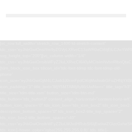
[vc_row full_width=”stretch_row_1400 td-stretch-content”
tdc_css=”eyJhbGwiOnsiYm9yZGVyLXRvcC13aWR0aCI6IjEiLCJwYWRk
svg_height_top=”200″][vc_column width=”1/4″
tdc_css=”eyJhbGwiOnsibWFyZ2luLXRvcCI6Ii0yMCIsImNvbnRlbnQta
[tdm_block_icon_box tdicon_id=”tdc-font-tdmp tdc-font-tdmp-old-
phone”
icon_size=”eyJhbGwiOjM4LCJwb3J0cmFpdCI6IjMwIiwibGFuZHNjYXBlI
icon_padding=”1″ title_text=”MjY5MTAlMjAyMzUwNw==” title_tag=”h3″
title_size=”tdm-title-xsm” button_size=”tdm-btn-md”
tds_button=”tds_button3″ content_align_horizontal=”content-horiz-left”
button_icon_space=”0″ tds_icon_box=”tds_icon_box2″ tds_icon_box2-
description_bottom_space=”0″ tds_icon_box2-title_top_space=”2″
tds_icon_box2-title_bottom_space=”-40″
tdc_css=”eyJhbGwiOnsibWFyZ2luLWJvdHRvbSI6IjEwIiwiZGlzcGxhe
tds_icon1-hover_color=”rgba(255,255,255,0.8)” tds_title1-