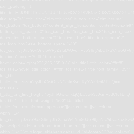
icon_size=”eyJhbGwiOjM4LCJwb3J0cmFpdCI6IjMwIiwibGFuZHNjYXBlI
icon_padding=”1″
title_text=”JUNFJTkxJUNFJUI4LiUyMCVDRSVBNiVDRSVCMSVD
title_tag=”h3″ title_size=”tdm-title-xsm” button_size=”tdm-btn-md”
tds_button=”tds_button3″ content_align_horizontal=”content-horiz-left”
button_icon_space=”0″ tds_icon_box=”tds_icon_box2″ tds_icon_box2-
description_bottom_space=”0″ tds_icon_box2-title_top_space=”2″
tds_icon_box2-title_bottom_space=”-40″
tdc_css=”eyJhbGwiOnsibWFyZ2luLWJvdHRvbSI6IjAiLCJkaXNwbGF5I
tds_icon1-color=”#ffffff” tds_icon1-
hover_color=”rgba(255,255,255,0.8)” tds_title1-title_color=”#ffffff”
tds_title1-hover_title_color=”#ffffff” tds_title1-f_title_font_family=”394″
tds_title1-
f_title_font_size=”eyJhbGwiOiIxNCIsInBvcnRyYWl0IjoiMTIifQ==”
tds_title1-
f_title_font_line_height=”eyJhbGwiOiIxLjQiLCJwb3J0cmFpdCI6IjEifQ=
tds_title1-f_title_font_weight=”500″ tds_title1-
f_title_font_transform=”uppercase”][/vc_column][vc_column
width=”1/4″
tdc_css=”eyJwaG9uZSI6eyJtYXJnaW4tYm90dG9tIjoiNDAiLCJkaXNwb
[vc_widget_sidebar sidebar_id=”td-footer-1″][/vc_column][vc_column
width=”1/4″][vc_widget_sidebar sidebar_id=”td-footer-3″][/vc_column]