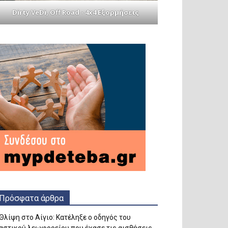
Dirty VeDi, Off Road - 4x4 Εξορμήσεις
Πρόσφατα άρθρα
Θλίψη στο Αίγιο: Κατέληξε ο οδηγός του