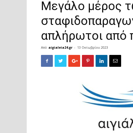
Μεγάλο μέρος 
σταφιδοπαραγω
απλήρωτοι από 
Από
aigialeia24.gr
-
13 Οκτωβρίου 2023