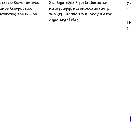
σιλέως Κωνσταντίνου:
Σε πλήρη εξέλιξη οι διαδικασίες
Σ
τικού λεωφορείου
καταγραφής και αποκατάστασης
1
αισθήσεις του εν ώρα
των ζημιών από την πυρκαγιά στον
Τ
Δήμο Αιγιαλείας
Π
(L