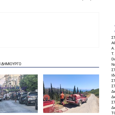
Σ
Αθ
Α.
Τ.
Do
Ν ΔΗΜΙΟΥΡΓΟ
Ν
Σ
Ι
Σ
Σ
Δ
Δι
Σ
Δ
Τ