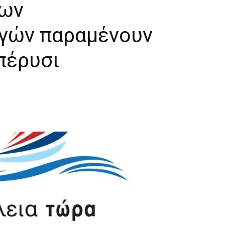
των
γών παραμένουν
πέρυσι