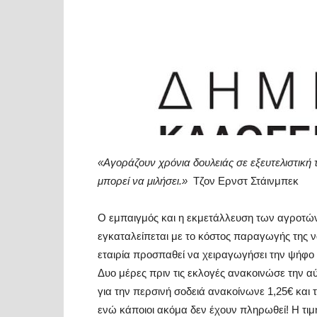
«Αγοράζουν χρόνια δουλειάς σε εξευτελιστική 
μπορεί να μιλήσει.»
Τζον Ερνστ
Στάινμπεκ
Ο εμπαιγμός και η εκμετάλλευση των αγροτών
εγκαταλείπεται
με το κόστος παραγωγής της
ν
εταιρία
προσπαθεί να χειραγωγήσει την ψήφο
Δυο μέρες πριν τις εκλογές
ανακοινώ
σε
την α
για την περσινή σοδειά ανακοίνωνε 1,25€ και τ
ενώ
κάποιοι
ακόμα δεν έχουν πληρωθεί!
Η τιμ