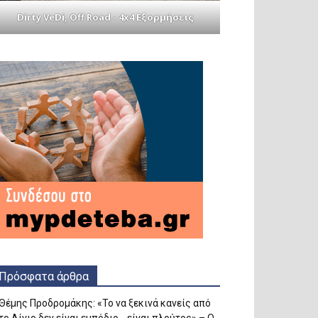
Dirty VeDi, Off Road - 4x4 Εξορμήσεις
Πρόσφατα άρθρα
Θέμης Προδρομάκης: «Το να ξεκινά κανείς από