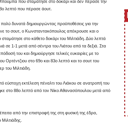
ου Μπούμπα που σταμάτησε στο δοκάρι και δεν πέρασε την
28ο λεπτό που πέρασε άουτ.
 πολύ δυνατά δημιουργώντας προϋποθέσεις για την
ανε το σουτ, ο Κωνσταντακόπουλος απέκρουσε και ο
υ σταμάτησε στο κάθετο δοκάρι του Μιλτιάδη. Δύο λεπτά
ιά σε 1-1 μετά από σέντρα του Λιάτου από τα δεξιά. Στα
όδοσή του και δημιούργησε τελικές ευκαιρίες με το
ου Ορτέντζιου στο 69ο και 83ο λεπτό και το σουτ του
ρ του Μιλτιάδη.
από εύστοχη εκτέλεση πέναλτι του Λιάκου σε ανατροπή του
θηκε στο 88ο λεπτό από τον Νίκο Αθανασόπουλου μετά από
πειτα από την επιστροφή της στη φυσική της έδρα,
 Μιλτιάδης.