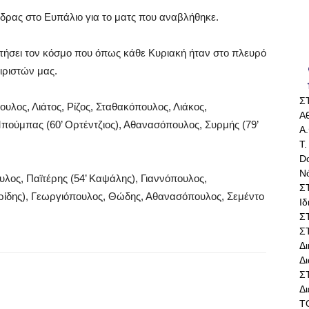
έδρας στο Ευπάλιο για το ματς που αναβλήθηκε.
ιστήσει τον κόσμο που όπως κάθε Κυριακή ήταν στο πλευρό
ιριστών μας.
Σ
λος, Λιάτος, Ρίζος, Σταθακόπουλος, Λιάκος,
Αθ
πούμπας (60’ Ορτέντζιος), Αθανασόπουλος, Συρμής (79’
Α.
Τ.
Do
Ν
ος, Παϊτέρης (54’ Καψάλης), Γιαννόπουλος,
Σ
ρίδης), Γεωργιόπουλος, Θώδης, Αθανασόπουλος, Σεμέντο
Ι
Σ
Σ
Δ
Δι
Σ
Δ
Τ