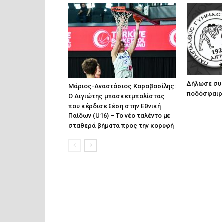
Δήλωσε συ
Μάριος-Αναστάσιος Καραβασίλης:
ποδόσφαιρο
Ο Αιγιώτης μπασκετμπολίστας
που κέρδισε θέση στην Εθνική
Παίδων (U16) – Το νέο ταλέντο με
σταθερά βήματα προς την κορυφή