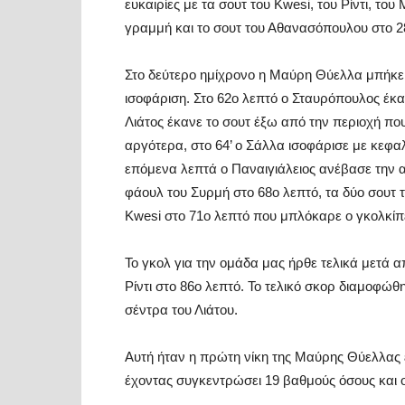
ευκαιρίες με τα σουτ του Kwesi, του Ρίντι, τ
γραμμή και το σουτ του Αθανασόπουλου στο 
Στο δεύτερο ημίχρονο η Μαύρη Θύελλα μπήκε
ισοφάριση. Στο 62ο λεπτό ο Σταυρόπουλος έκ
Λιάτος έκανε το σουτ έξω από την περιοχή πο
αργότερα, στο 64’ ο Σάλλα ισοφάρισε με κεφαλ
επόμενα λεπτά ο Παναιγιάλειος ανέβασε την απ
φάουλ του Συρμή στο 68ο λεπτό, τα δύο σουτ τ
Kwesi στο 71ο λεπτό που μπλόκαρε ο γκολκίπε
Το γκολ για την ομάδα μας ήρθε τελικά μετά 
Ρίντι στο 86ο λεπτό. Το τελικό σκορ διαμοφώ
σέντρα του Λιάτου.
Αυτή ήταν η πρώτη νίκη της Μαύρης Θύελλας έ
έχοντας συγκεντρώσει 19 βαθμούς όσους και ο