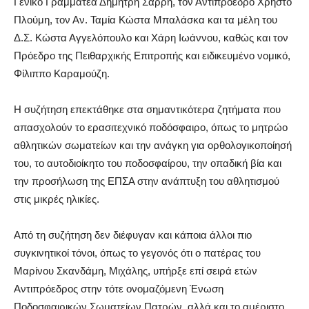
Γενικό Γραμματέα Δημήτρη Σαρρή, τον Αντιπρόεδρο Χρήστο
Πλούμη, τον Αν. Ταμία Κώστα Μπαλάσκα και τα μέλη του
Δ.Σ. Κώστα Αγγελόπουλο και Χάρη Ιωάννου, καθώς και τον
Πρόεδρο της Πειθαρχικής Επιτροπής και ειδικευμένο νομικό,
Φίλιππο Καραμούζη.
Η συζήτηση επεκτάθηκε στα σημαντικότερα ζητήματα που
απασχολούν το ερασιτεχνικό ποδόσφαιρο, όπως το μητρώο
αθλητικών σωματείων και την ανάγκη για ορθολογικοποίησή
του, το αυτοδιοίκητο του ποδοσφαίρου, την οπαδική βία και
την προσήλωση της ΕΠΣΑ στην ανάπτυξη του αθλητισμού
στις μικρές ηλικίες.
Από τη συζήτηση δεν διέφυγαν και κάποια άλλοι πιο
συγκινητικοί τόνοι, όπως το γεγονός ότι ο πατέρας του
Μαρίνου Σκανδάμη, Μιχάλης, υπήρξε επί σειρά ετών
Αντιπρόεδρος στην τότε ονομαζόμενη Ένωση
Ποδοσφαιρικών Σωματείων Πατρών, αλλά και το αμέριστο