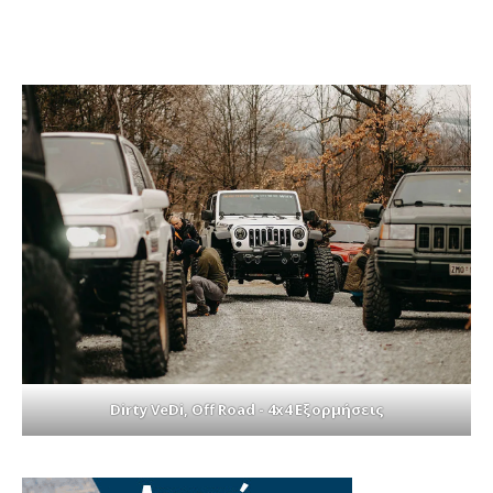
Dirty VeDi, Off Road - 4x4 Εξορμήσεις