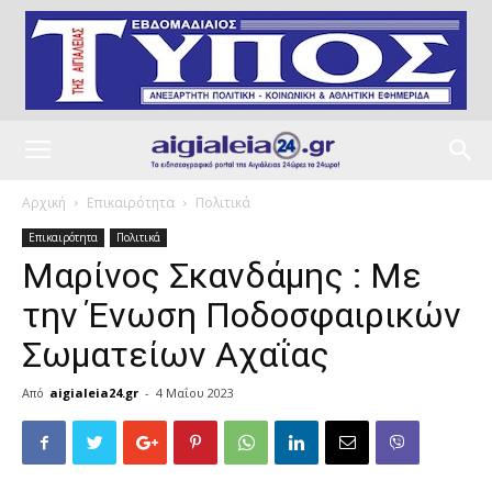
Αρχική
Επικαιρότητα
Πολιτικά
Επικαιρότητα
Πολιτικά
Μαρίνος Σκανδάμης : Mε
την Ένωση Ποδοσφαιρικών
Σωματείων Αχαΐας
Από
aigialeia24.gr
-
4 Μαΐου 2023