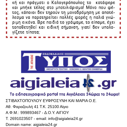
ΣΤΙΒΑΧΤΟΠΟΥΛΟΥ ΕΥΦΡΟΣΥΝΗ ΚΑΙ ΜΑΡΙΑ Ο.Ε.
Αθ. Φαραζουλή 41 Τ.Κ. 25100 Αίγιο
Α.Φ.Μ.: 999893467 - Δ.Ο.Υ. ΑΙΓΙΟΥ
Τ. 2691023507 - email: info@aigialeia24.gr
Domain name: aigialeia24.gr