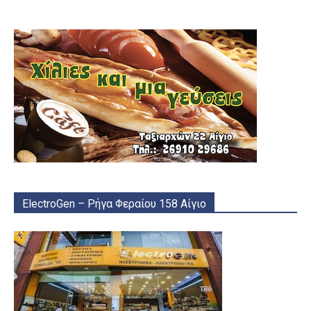
ElectroGen – Ρήγα Φεραίου 158 Αίγιο