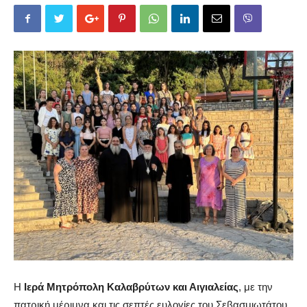
Η
Ιερά Μητρόπολη Καλαβρύτων
και
Αιγιαλείας
, με την
πατρική μέριμνα και τις σεπτές ευλογίες του Σεβασμιωτάτου