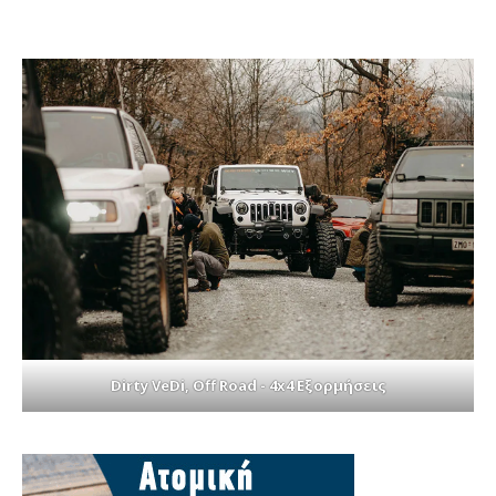
Dirty VeDi, Off Road - 4x4 Εξορμήσεις