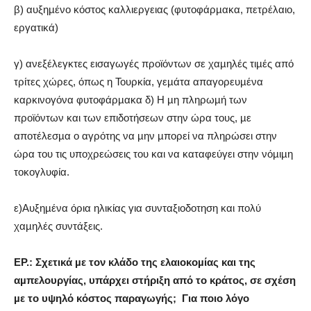
β) αυξηµένο κόστος καλλιεργειας (φυτοφάρµακα, πετρέλαιο,
εργατικά)
γ) ανεξέλεγκτες εισαγωγές προϊόντων σε χαµηλές τιµές από
τρίτες χώρες, όπως η Τουρκία, γεµάτα απαγορευµένα
καρκινογόνα φυτοφάρµακα δ) Η µη πληρωµή των
προϊόντων και των επιδοτήσεων στην ώρα τους, µε
αποτέλεσµα ο αγρότης να µην µπορεί να πληρώσει στην
ώρα του τις υποχρεώσεις του και να καταφεύγει στην νόµιµη
τοκογλυφία.
ε)Αυξηµένα όρια ηλικίας για συνταξιοδοτηση και πολύ
χαµηλές συντάξεις.
ΕΡ.: Σχετικά µε τον κλάδο της ελαιοκοµίας και της
αµπελουργίας, υπάρχει στήριξη από το κράτος, σε σχέση
µε το υψηλό κόστος παραγωγής;
Για ποιο λόγο