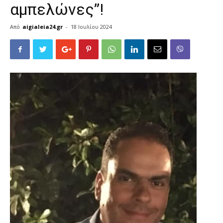
αμπελώνες”!
Από
aigialeia24.gr
-
18 Ιουλίου 2024