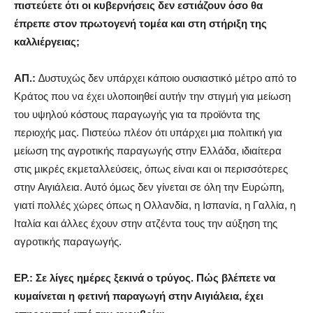
πιστεύετε ότι οι κυβερνήσεις δεν εστιάζουν όσο θα
έπρεπε στον πρωτογενή τοµέα και στη στήριξη της
καλλιέργειας;
AΠ.:
∆υστυχώς δεν υπάρχει κάποιο ουσιαστικό µέτρο από το
Κράτος που να έχει υλοποιηθεί αυτήν την στιγµή για µείωση
του υψηλού κόστους παραγωγής για τα προϊόντα της
περιοχής µας. Πιστεύω πλέον ότι υπάρχει µια πολιτική για
µείωση της αγροτικής παραγωγής στην Ελλάδα, ιδιαίτερα
στις µικρές εκµεταλλεύσεις, όπως είναι και οι περισσότερες
στην Αιγιάλεια. Αυτό όµως δεν γίνεται σε όλη την Ευρώπη,
γιατί πολλές χώρες όπως η Ολλανδία, η Ισπανία, η Γαλλία, η
Ιταλία και άλλες έχουν στην ατζέντα τους την αύξηση της
αγροτικής παραγωγής.
ΕΡ.: Σε λίγες ηµέρες ξεκινά ο τρύγος. Πώς βλέπετε να
κυµαίνεται η φετινή παραγωγή στην Αιγιάλεια, έχει