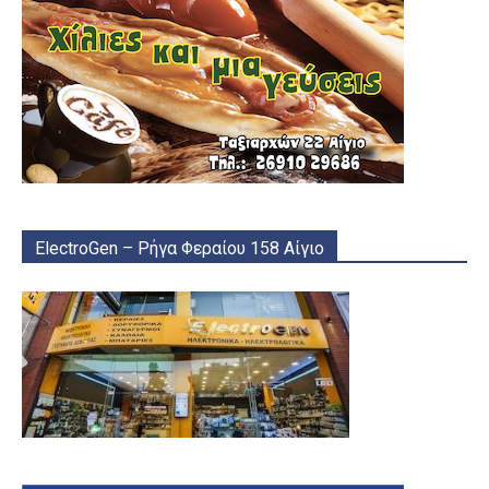
ElectroGen – Ρήγα Φεραίου 158 Αίγιο