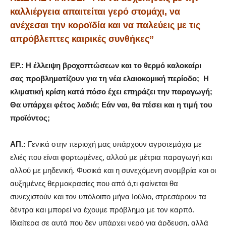
καλλιέργεια απαιτείται γερό στοµάχι,
να
ανέχεσαι την κοροϊδία και να παλεύεις µε τις
απρόβλεπτες καιρικές συνθήκες”
ΕΡ.: Η έλλειψη βροχοπτώσεων και το θερµό καλοκαίρι
σας προβληµατίζουν για τη νέα ελαιοκοµική περίοδο;
Η
κλιµατική κρίση κατά πόσο έχει επηράζει την παραγωγή;
Θα υπάρχει φέτος λαδιά; Εάν ναι, θα πέσει και η τιµή του
προϊόντος;
AΠ.:
Γενικά στην περιοχή µας υπάρχουν αγροτεµάχια µε
ελιές που είναι φορτωµένες, αλλού µε µέτρια παραγωγή και
αλλού µε µηδενική. Φυσικά και η συνεχόµενη ανοµβρία και οι
αυξηµένες θερµοκρασίες που από ό,τι φαίνεται θα
συνεχιστούν και τον υπόλοιπο µήνα Ιούλιο, στρεσάρουν τα
δέντρα και µπορεί να έχουµε πρόβληµα µε τον καρπό.
Ιδιαίτερα σε αυτά που δεν υπάρχει νερό για άρδευση, αλλά