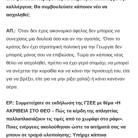
καλλιέργεια; Θα συµβουλεύατε κάποιον νέο να
ασχοληθεί;
AΠ.:
Όταν δεν έχεις οικονοµικό όφελος δεν µπορείς να
συνεχίσεις µια δουλειά όσο και αν την αγαπάς. ‘Οταν το
κράτος δεν έχει στρατηγική πολιτική για την Γεωργία δεν
µπορείς µόνος σου να επιβιώσεις. Τώρα αν κάποιος νέος
θέλει να ασχοληθεί, πρέπει να έχει γερό στοµάχι, να µπορεί
να ανέχεται την κοροϊδία και να κάνει την προσευχή του, είτε
για να βρέξει, είτε για να µην ρίξει χαλάζι ή κάνει κανέναν
αέρα.
ΕΡ.: Συµµετείχατε σε εκδήλωση της ΓΣΕΕ µε θέµα «Η
ΑΚΡΙΒΕΙΑ ΣΤΟ ΘΕΟ – Πώς τα κέρδη της απληστίας
πολλαπλασιάζουν τις τιµές από το χωράφι στο ράφι».
Ποιες ενέργειες ακολούθησαν ώστε τα αιτήµατά σας να
µπουν σε τροχιά υλοποίησης; Υπήρχε κάποια