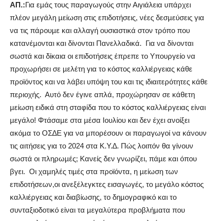
AΠ.:
Για εµάς τους παραγωγούς στην Αιγιάλεια υπάρχει
πλέον µεγάλη µείωση στις επιδοτήσεις, νέες δεσµεύσεις για
να τις πάρουµε και αλλαγή ουσιαστικά στον τρόπο που
κατανέµονται και δίνονται Πανελλαδικά.
Για να δίνονται
σωστά και δίκαια οι επιδοτήσεις έπρεπε το Υπουργείο να
προχωρήσει σε µελέτη για το κόστος καλλιέργειας κάθε
προϊόντος και να λάβει υπόψη του και τις ιδιαιτερότητες κάθε
περιοχής.
Αυτό δεν έγινε απλά, προχώρησαν σε κάθετη
µείωση ειδικά στη σταφίδα που το κόστος καλλιέργειας είναι
µεγάλο! Φτάσαµε στα µέσα Ιουλίου και δεν έχει ανοίξει
ακόµα το ΟΣ∆Ε για να µπορέσουν οι παραγωγοί να κάνουν
τις αιτήσεις για το 2024 στα Κ.Υ.∆. Πώς λοιπόν θα γίνουν
σωστά οι πληρωµές; Κανείς δεν γνωρίζει, πάµε και όπου
βγει.
Οι χαµηλές τιµές στα προϊόντα, η µείωση των
επιδοτήσεων,οι ανεξέλεγκτες εισαγωγές, το µεγάλο κόστος
καλλιέργειας και διαβίωσης, το δηµογραφικό και το
συνταξιοδοτικό είναι τα µεγαλύτερα προβλήµατα που