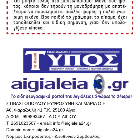
ΣΤΙΒΑΧΤΟΠΟΥΛΟΥ ΕΥΦΡΟΣΥΝΗ ΚΑΙ ΜΑΡΙΑ Ο.Ε.
Αθ. Φαραζουλή 41 Τ.Κ. 25100 Αίγιο
Α.Φ.Μ.: 999893467 - Δ.Ο.Υ. ΑΙΓΙΟΥ
Τ. 2691023507 - email: info@aigialeia24.gr
Domain name: aigialeia24.gr
Νόμιμος Εκπρόσωπος - Διευθύνων Σύμβουλος: