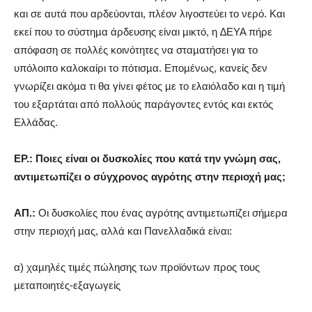
και σε αυτά που αρδεύονται, πλέον λιγοστεύει το νερό. Και
εκεί που το σύστηµα άρδευσης είναι µικτό, η ∆ΕΥΑ πήρε
απόφαση σε πολλές κοινότητες να σταµατήσει για το
υπόλοιπο καλοκαίρι το πότισµα. Εποµένως, κανείς δεν
γνωρίζει ακόµα τι θα γίνει φέτος µε το ελαιόλαδο και η τιµή
του εξαρτάται από πολλούς παράγοντες εντός και εκτός
Ελλάδας.
ΕΡ.: Ποιες είναι οι δυσκολίες που κατά την γνώµη σας,
αντιµετωπίζει ο σύγχρονος αγρότης στην περιοχή µας;
AΠ.:
Οι δυσκολίες που ένας αγρότης αντιµετωπίζει σήµερα
στην περιοχή µας, αλλά και Πανελλαδικά είναι:
α) χαµηλές τιµές πώλησης των προϊόντων προς τους
µεταποιητές-εξαγωγείς