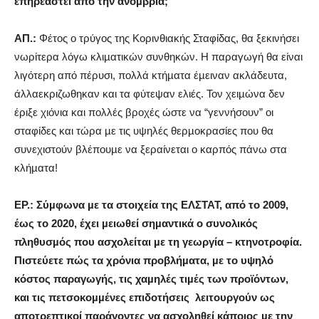
επηρεαστεί από την ανοµβρία;
AΠ.:
Φέτος ο τρύγος της Κορινθιακής Σταφίδας, θα ξεκινήσει
νωρίτερα λόγω κλιµατικών συνθηκών. Η παραγωγή θα είναι
λιγότερη από πέρυσι, πολλά κτήµατα έµειναν ακλάδευτα,
άλλαεκριζωθηκαν και τα φύτεψαν ελιές. Τον χειµώνα δεν
έριξε χιόνια και πολλές βροχές ώστε να “γεννήσουν” οι
σταφίδες και τώρα µε τις υψηλές θερµοκρασίες που θα
συνεχιστούν βλέπουµε να ξεραίνεται ο καρπός πάνω στα
κλήµατα!
ΕΡ.: Σύµφωνα µε τα στοιχεία της ΕΛΣΤΑΤ, από το 2009,
έως το 2020, έχει µειωθεί σηµαντικά ο συνολικός
πληθυσµός που ασχολείται µε τη γεωργία – κτηνοτροφία.
Πιστεύετε πώς τα χρόνια προβλήµατα, µε το υψηλό
κόστος παραγωγής, τις χαµηλές τιµές των προϊόντων,
και τις πετσοκοµµένες επιδοτήσεις
λειτουργούν ως
αποτρεπτικοί παράγοντες να ασχοληθεί κάποιος µε την