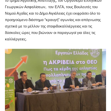
το τµήµα Αγροτικής Ανάπτυξης, τον Οργανισµό Ελληνικών
Γεωργικών Ασφαλίσεων,
τον ΕΛΓΑ, τους Βουλευτές του
Νοµού Αχαΐας και το ∆ήµο Αιγιάλειας έχει εκφράσει όλο το
προηγούµενο διάστηµα “κραυγή” αγωνίας και απόγνωσης
σχετικά µε το µέλλον της σταφιδοκαλλιέργειας και τις
δύσκολες ώρες που βιώνουν οι παραγωγοί για όλες τις
καλλιέργειες.