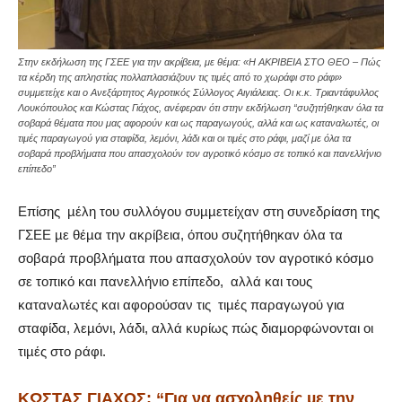
Στην εκδήλωση της ΓΣΕΕ για την ακρίβεια, με θέμα: «Η ΑΚΡΙΒΕΙΑ ΣΤΟ ΘΕΟ – Πώς
τα κέρδη της απληστίας πολλαπλασιάζουν τις τιμές από το χωράφι στο ράφι»
συμμετείχε και ο Ανεξάρτητος Αγροτικός Σύλλογος Αιγιάλειας. Οι κ.κ. Τριαντάφυλλος
Λουκόπουλος και Κώστας Γιάχος, ανέφεραν ότι στην εκδήλωση “συζητήθηκαν όλα τα
σοβαρά θέματα που μας αφορούν και ως παραγωγούς, αλλά και ως καταναλωτές, οι
τιμές παραγωγού για σταφίδα, λεμόνι, λάδι και οι τιμές στο ράφι, μαζί με όλα τα
σοβαρά προβλήματα που απασχολούν τον αγροτικό κόσμο σε τοπικό και πανελλήνιο
επίπεδο”
Επίσης
µέλη του συλλόγου συµµετείχαν στη συνεδρίαση της
ΓΣΕΕ µε θέµα την ακρίβεια, όπου συζητήθηκαν όλα τα
σοβαρά προβλήµατα που απασχολούν τον αγροτικό κόσµο
σε τοπικό και πανελλήνιο επίπεδο,
αλλά και τους
καταναλωτές και αφορούσαν τις
τιµές παραγωγού για
σταφίδα, λεµόνι, λάδι, αλλά κυρίως πώς διαµορφώνονται οι
τιµές στο ράφι.
ΚΩΣΤΑΣ ΓΙΑΧΟΣ: “Για να ασχοληθείς µε την