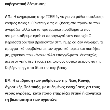
κυβερνητική δέσµευση;
AΠ.:
Η ενηµέρωση στην ΓΣΕΕ έγινε για να µάθει επιτέλους ο
κόσµος ποιος ευθύνεται για τις αυξήσεις στα προϊόντα που
αγοράζει, αλλά και τα πραγµατικά προβλήµατα που
αντιµετωπίζουµε εµείς οι παραγωγοί στην επαρχία.Οι
περισσότεροι που βρίσκονταν στην ηµερίδα δεν γνώριζαν τι
πραγµατικά συµβαίνει µε τον αγροτικό τοµέα και πιστέψτε
µε, χάρηκαν που κάνουν άλλα επαγγέλµατα. ∆υστυχώς
µέχρι στιγµής δεν έχουµε κάποιο ουσιαστικό µέτρο από την
Κυβέρνηση για το θέµα της ακρίβειας.
ΕΡ.: Η επίδραση των ρυθµίσεων της Νέας Κοινής
Αγροτικής Πολιτικής, µε αυξηµένες ενισχύσεις για τους
νέους αγρότες,
κατά πόσο επηρεάζει θετικά ή αρνητικά
τη βιωσιµότητα των αγροτών;