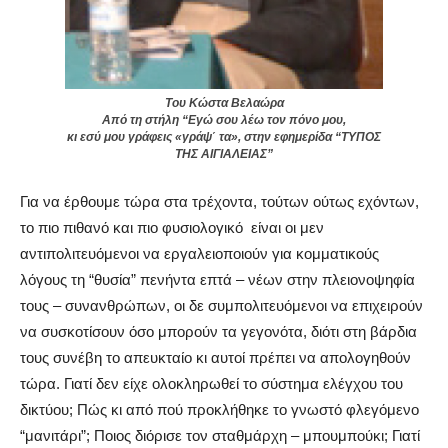
Του Κώστα Βελαώρα
Από τη στήλη “Εγώ σου λέω τον πόνο μου,
κι εσύ μου γράφεις «γράψ΄ τα», στην εφημερίδα “ΤΥΠΟΣ
ΤΗΣ ΑΙΓΙΑΛΕΙΑΣ”
Για να έρθουμε τώρα στα τρέχοντα, τούτων ούτως εχόντων,
το πιο πιθανό και πιο φυσιολογικό είναι οι μεν
αντιπολιτευόμενοι να εργαλειοποιούν για κομματικούς
λόγους τη “θυσία” πενήντα επτά – νέων στην πλειονοψηφία
τους – συνανθρώπων, οι δε συμπολιτευόμενοι να επιχειρούν
να συσκοτίσουν όσο μπορούν τα γεγονότα, διότι στη βάρδια
τους συνέβη το απευκταίο κι αυτοί πρέπει να απολογηθούν
τώρα. Γιατί δεν είχε ολοκληρωθεί το σύστημα ελέγχου του
δικτύου; Πώς κι από πού προκλήθηκε το γνωστό φλεγόμενο
“μανιτάρι”; Ποιος διόρισε τον σταθμάρχη – μπουμπούκι; Γιατί