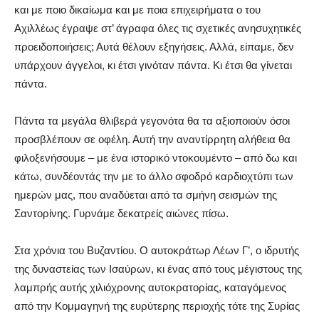
και με ποιο δικαίωμα και με ποια επιχειρήματα ο του
Αχιλλέως έγραψε στ’ άγραφα όλες τις σχετικές ανησυχητικές
προειδοποιήσεις; Αυτά θέλουν εξηγήσεις. Αλλά, είπαμε, δεν
υπάρχουν άγγελοι, κι έτσι γινόταν πάντα. Κι έτσι θα γίνεται
πάντα.
Πάντα τα μεγάλα θλιβερά γεγονότα θα τα αξιοποιούν όσοι
προσβλέπουν σε οφέλη. Αυτή την αναντίρρητη αλήθεια θα
φιλοξενήσουμε – με ένα ιστορικό ντοκουμέντο – από δω και
κάτω, συνδέοντάς την με το άλλο σφοδρό καρδιοχτύπι των
ημερών μας, που αναδύεται από τα σμήνη σεισμών της
Σαντορίνης. Γυρνάμε δεκατρείς αιώνες πίσω.
Στα χρόνια του Βυζαντίου. Ο αυτοκράτωρ Λέων Γ’, ο ιδρυτής
της δυναστείας των Ισαύρων, κι ένας από τους μέγιστους της
λαμπρής αυτής χιλιόχρονης αυτοκρατορίας, καταγόμενος
από την Κομμαγηνή της ευρύτερης περιοχής τότε της Συρίας