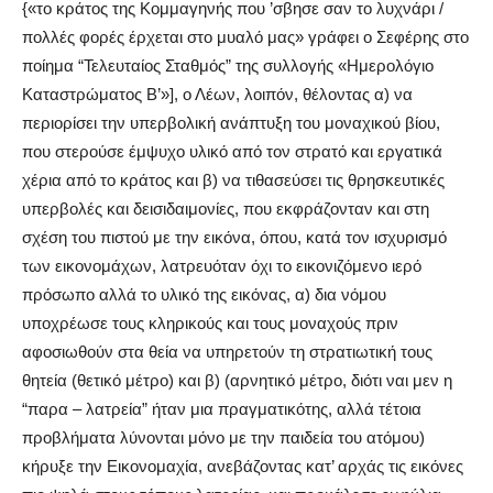
{«το κράτος της Κομμαγηνής που ’σβησε σαν το λυχνάρι /
πολλές φορές έρχεται στο μυαλό μας» γράφει ο Σεφέρης στο
ποίημα “Τελευταίος Σταθμός” της συλλογής «Ημερολόγιο
Καταστρώματος Β’»], ο Λέων, λοιπόν, θέλοντας α) να
περιορίσει την υπερβολική ανάπτυξη του μοναχικού βίου,
που στερούσε έμψυχο υλικό από τον στρατό και εργατικά
χέρια από το κράτος και β) να τιθασεύσει τις θρησκευτικές
υπερβολές και δεισιδαιμονίες, που εκφράζονταν και στη
σχέση του πιστού με την εικόνα, όπου, κατά τον ισχυρισμό
των εικονομάχων, λατρευόταν όχι το εικονιζόμενο ιερό
πρόσωπο αλλά το υλικό της εικόνας, α) δια νόμου
υποχρέωσε τους κληρικούς και τους μοναχούς πριν
αφοσιωθούν στα θεία να υπηρετούν τη στρατιωτική τους
θητεία (θετικό μέτρο) και β) (αρνητικό μέτρο, διότι ναι μεν η
“παρα – λατρεία” ήταν μια πραγματικότης, αλλά τέτοια
προβλήματα λύνονται μόνο με την παιδεία του ατόμου)
κήρυξε την Εικονομαχία, ανεβάζοντας κατ’ αρχάς τις εικόνες