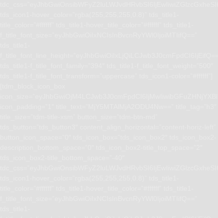
tdc_css=”eyJhbGwiOnsibWFyZ2luLWJvdHRvbSI6IjEwIiwiZGlzcGxhe
tds_icon1-hover_color=”rgba(255,255,255,0.8)” tds_title1-
title_color=”#ffffff” tds_title1-hover_title_color=”#ffffff” tds_title1-
f_title_font_size=”eyJhbGwiOiIxNCIsInBvcnRyYWl0IjoiMTIifQ==”
tds_title1-
f_title_font_line_height=”eyJhbGwiOiIxLjQiLCJwb3J0cmFpdCI6IjEifQ=
tds_title1-f_title_font_family=”394″ tds_title1-f_title_font_weight=”500″
tds_title1-f_title_font_transform=”uppercase” tds_icon1-color=”#ffffff”]
[tdm_block_icon_box
icon_size=”eyJhbGwiOjM4LCJwb3J0cmFpdCI6IjMwIiwibGFuZHNjYXBlI
icon_padding=”1″ title_text=”MjY5MTAlMjA2ODU4Nw==” title_tag=”h3″
title_size=”tdm-title-xsm” button_size=”tdm-btn-md”
tds_button=”tds_button3″ content_align_horizontal=”content-horiz-left”
button_icon_space=”0″ tds_icon_box=”tds_icon_box2″ tds_icon_box2-
description_bottom_space=”0″ tds_icon_box2-title_top_space=”2″
tds_icon_box2-title_bottom_space=”-40″
tdc_css=”eyJhbGwiOnsibWFyZ2luLWJvdHRvbSI6IjEwIiwiZGlzcGxhe
tds_icon1-hover_color=”rgba(255,255,255,0.8)” tds_title1-
title_color=”#ffffff” tds_title1-hover_title_color=”#ffffff” tds_title1-
f_title_font_size=”eyJhbGwiOiIxNCIsInBvcnRyYWl0IjoiMTIifQ==”
tds_title1-