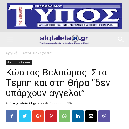
Αρχική
Απόψεις - Σχόλια
Απόψεις - Σχόλια
Κώστας Βελαώρας: Στα
Τέμπη και στη Θήρα “δεν
υπάρχουν άγγελοι”!
Από
aigialeia24.gr
-
27 Φεβρουαρίου 2025