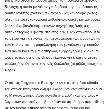
πιο ψηλά στους τόπους λατρείας, και προκάλεσε εμφύλια
διαμάχη, η οποία μαινόταν για δώδεκα περίπου δεκαετίες, με
ανυπολόγιστες χαοτικές συνακολουθίες και δοκιμάζοντας
όλες τις πτυχές (σκοτωμοί ανθρώπων, υλικές καταστροφές,
λεηλασίες, βανδαλισμοί έργων τέχνης) της ζωής της
αυτοκρατορίας. Είμαστε στο έτος 726. Ελάχιστο καιρό μετά
τα μέτρα για τις εικόνες, και τη στράτευση των μοναχών και
των ιερέων, και τη φορολόγηση των μεγάλων περιουσιών
των ναών και των μοναστηρίων, εξερράγη για μια ακόμα
φορά το ηφαίστειο της Θήρας (Σαντορίνης), και για μέρες
πολλές δονούνταν οι κοντινές Κυκλάδες (ακριβώς όπως και
τώρα).
Ο πάπας Γρηγόριος ο Β’, στην εκκλησιαστική δικαιοδοσία
του οποίου υπαγόταν όλη η Ελλάδα (δεν είχε επέλθει ακόμα
το Μεγάλο Σχίσμα. Αυτό συνέβη στα 1054) και ο οποίος –
λόγω των παραπάνω – βρισκόταν σε σφοδρή αντιπαράθεση
με τον θρόνο, έπιασε από τα μαλλιά την ευκαιρία και