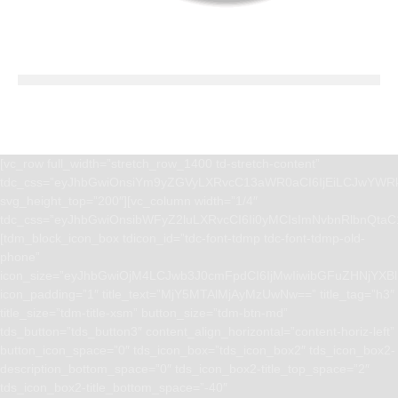
[vc_row full_width=”stretch_row_1400 td-stretch-content”
tdc_css=”eyJhbGwiOnsiYm9yZGVyLXRvcC13aWR0aCI6IjEiLCJwYWRk
svg_height_top=”200″][vc_column width=”1/4″
tdc_css=”eyJhbGwiOnsibWFyZ2luLXRvcCI6Ii0yMCIsImNvbnRlbnQta
[tdm_block_icon_box tdicon_id=”tdc-font-tdmp tdc-font-tdmp-old-
phone”
icon_size=”eyJhbGwiOjM4LCJwb3J0cmFpdCI6IjMwIiwibGFuZHNjYXBlI
icon_padding=”1″ title_text=”MjY5MTAlMjAyMzUwNw==” title_tag=”h3″
title_size=”tdm-title-xsm” button_size=”tdm-btn-md”
tds_button=”tds_button3″ content_align_horizontal=”content-horiz-left”
button_icon_space=”0″ tds_icon_box=”tds_icon_box2″ tds_icon_box2-
description_bottom_space=”0″ tds_icon_box2-title_top_space=”2″
tds_icon_box2-title_bottom_space=”-40″