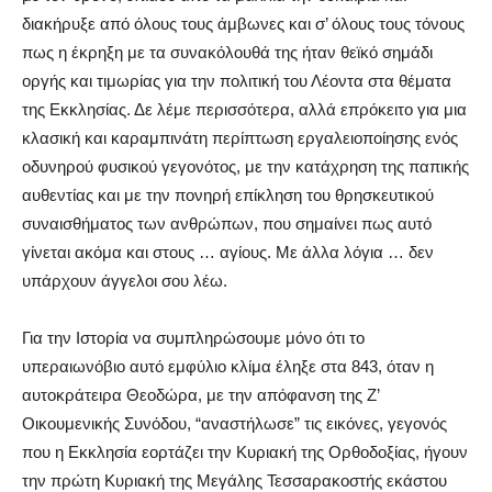
διακήρυξε από όλους τους άμβωνες και σ’ όλους τους τόνους
πως η έκρηξη με τα συνακόλουθά της ήταν θεϊκό σημάδι
οργής και τιμωρίας για την πολιτική του Λέοντα στα θέματα
της Εκκλησίας. Δε λέμε περισσότερα, αλλά επρόκειτο για μια
κλασική και καραμπινάτη περίπτωση εργαλειοποίησης ενός
οδυνηρού φυσικού γεγονότος, με την κατάχρηση της παπικής
αυθεντίας και με την πονηρή επίκληση του θρησκευτικού
συναισθήματος των ανθρώπων, που σημαίνει πως αυτό
γίνεται ακόμα και στους … αγίους. Με άλλα λόγια … δεν
υπάρχουν άγγελοι σου λέω.
Για την Ιστορία να συμπληρώσουμε μόνο ότι το
υπεραιωνόβιο αυτό εμφύλιο κλίμα έληξε στα 843, όταν η
αυτοκράτειρα Θεοδώρα, με την απόφανση της Ζ’
Οικουμενικής Συνόδου, “αναστήλωσε” τις εικόνες, γεγονός
που η Εκκλησία εορτάζει την Κυριακή της Ορθοδοξίας, ήγουν
την πρώτη Κυριακή της Μεγάλης Τεσσαρακοστής εκάστου