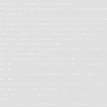
tdicon_id=”tdc-font-tdmp tdc-font-tdmp-location”
icon_size=”eyJhbGwiOjM4LCJwb3J0cmFpdCI6IjMwIiwibGFuZHNjYXBlI
icon_padding=”1″
title_text=”JUNFJTkxJUNFJUI4LiUyMCVDRSVBNiVDRSVCMSVD
title_tag=”h3″ title_size=”tdm-title-xsm” button_size=”tdm-btn-md”
tds_button=”tds_button3″ content_align_horizontal=”content-horiz-left”
button_icon_space=”0″ tds_icon_box=”tds_icon_box2″ tds_icon_box2-
description_bottom_space=”0″ tds_icon_box2-title_top_space=”2″
tds_icon_box2-title_bottom_space=”-40″
tdc_css=”eyJhbGwiOnsibWFyZ2luLWJvdHRvbSI6IjAiLCJkaXNwbGF5I
tds_icon1-color=”#ffffff” tds_icon1-
hover_color=”rgba(255,255,255,0.8)” tds_title1-title_color=”#ffffff”
tds_title1-hover_title_color=”#ffffff” tds_title1-f_title_font_family=”394″
tds_title1-
f_title_font_size=”eyJhbGwiOiIxNCIsInBvcnRyYWl0IjoiMTIifQ==”
tds_title1-
f_title_font_line_height=”eyJhbGwiOiIxLjQiLCJwb3J0cmFpdCI6IjEifQ=
tds_title1-f_title_font_weight=”500″ tds_title1-
f_title_font_transform=”uppercase”][/vc_column][vc_column
width=”1/4″
tdc_css=”eyJwaG9uZSI6eyJtYXJnaW4tYm90dG9tIjoiNDAiLCJkaXNwb