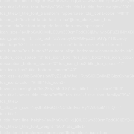
f_title_font_line_height=”eyJhbGwiOiIxLjQiLCJwb3J0cmFpdCI6IjEifQ=
tds_title1-f_title_font_family=”394″ tds_title1-f_title_font_weight=”500″
tds_title1-f_title_font_transform=”uppercase” tds_icon1-color=”#ffffff”
tdicon_id=”tdc-font-fa tdc-font-fa-fax”][tdm_block_icon_box
tdicon_id=”tdc-font-tdmp tdc-font-tdmp-envelope-open”
icon_size=”eyJhbGwiOjM4LCJwb3J0cmFpdCI6IjMwIiwibGFuZHNjYXBlI
icon_padding=”1″ title_text=”aW5mbyU0MGFpZ2lhbGVpYTI0Lmdy”
title_tag=”h3″ title_size=”tdm-title-xsm” button_size=”tdm-btn-md”
tds_button=”tds_button3″ content_align_horizontal=”content-horiz-left”
button_icon_space=”0″ tds_icon_box=”tds_icon_box2″ tds_icon_box2-
description_bottom_space=”0″ tds_icon_box2-title_top_space=”2″
tds_icon_box2-title_bottom_space=”-40″
tdc_css=”eyJhbGwiOnsibWFyZ2luLWJvdHRvbSI6IjEwIiwiZGlzcGxhe
tds_icon1-color=”#ffffff” tds_icon1-
hover_color=”rgba(255,255,255,0.8)” tds_title1-title_color=”#ffffff”
tds_title1-hover_title_color=”#ffffff” tds_title1-f_title_font_family=”394″
tds_title1-
f_title_font_size=”eyJhbGwiOiIxNCIsInBvcnRyYWl0IjoiMTIifQ==”
tds_title1-
f_title_font_line_height=”eyJhbGwiOiIxLjQiLCJwb3J0cmFpdCI6IjEifQ=
tds_title1-f_title_font_weight=”500″ tds_title1-
f_title_font_transform=”uppercase”][tdm_block_icon_box