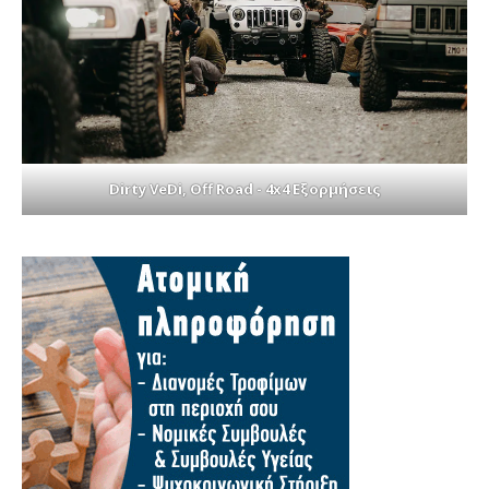
Dirty VeDi, Off Road - 4x4 Εξορμήσεις