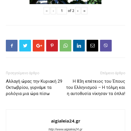
«
‹
of
2
›
»
Προηγούμενο άρθρο
Επόμενο άρθρο
Αλλαγή ώρας την Κυριακή 29
H 83η επέτειος του Έπους
Οκτωβρίου, γυρνάμε τα
του Ελληνισμού – Η τόλμη και
ρολόγια μια ώρα πίσω
η αυτοθυσία νίκησαν τα όπλα!
aigialeia24.gr
http://www.aigialeia24.gr