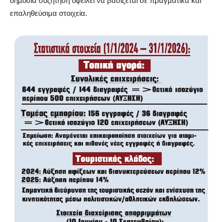
δηµόσια συζήτηση οφείλει να βασίζεται σε πραγµατικά και
επαληθεύσιµα στοιχεία.