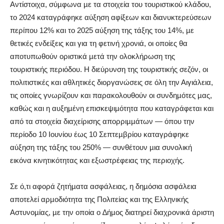
Αντίστοιχα, σύµφωνα µε τα στοιχεία του τουριστικού κλάδου,
το 2024 καταγράφηκε αύξηση αφίξεων και διανυκτερεύσεων
περίπου 12% και το 2025 αύξηση της τάξης του 14%, µε
θετικές ενδείξεις και για τη φετινή χρονιά, οι οποίες θα
αποτυπωθούν οριστικά µετά την ολοκλήρωση της
τουριστικής περιόδου. Η διεύρυνση της τουριστικής σεζόν, οι
πολιτιστικές και αθλητικές διοργανώσεις σε όλη την Αιγιάλεια,
τις οποίες γνωρίζουν και παρακολουθούν οι συνδηµότες µας,
καθώς και η αυξηµένη επισκεψιµότητα που καταγράφεται και
από τα στοιχεία διαχείρισης απορριµµάτων — όπου την
περίοδο 10 Ιουνίου έως 10 Σεπτεµβρίου καταγράφηκε
αύξηση της τάξης του 250% — συνθέτουν µια συνολική
εικόνα κινητικότητας και εξωστρέφειας της περιοχής.
Σε ό,τι αφορά ζητήµατα ασφάλειας, η δηµόσια ασφάλεια
αποτελεί αρµοδιότητα της Πολιτείας και της Ελληνικής
Αστυνοµίας, µε την οποία ο ∆ήµος διατηρεί διαχρονικά άριστη