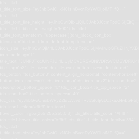
tds_title1-
f_title_font_size=”eyJhbGwiOiIxNCIsInBvcnRyYWl0IjoiMTIifQ==”
tds_title1-
f_title_font_line_height=”eyJhbGwiOiIxLjQiLCJwb3J0cmFpdCI6IjEifQ=
tds_title1-f_title_font_weight=”500″ tds_title1-
f_title_font_transform=”uppercase”][tdm_block_icon_box
tdicon_id=”tdc-font-tdmp tdc-font-tdmp-location”
icon_size=”eyJhbGwiOjM4LCJwb3J0cmFpdCI6IjMwIiwibGFuZHNjYXBlI
icon_padding=”1″
title_text=”JUNFJTkxJUNFJUI4LiUyMCVDRSVBNiVDRSVCMSVD
title_tag=”h3″ title_size=”tdm-title-xsm” button_size=”tdm-btn-md”
tds_button=”tds_button3″ content_align_horizontal=”content-horiz-left”
button_icon_space=”0″ tds_icon_box=”tds_icon_box2″ tds_icon_box2-
description_bottom_space=”0″ tds_icon_box2-title_top_space=”2″
tds_icon_box2-title_bottom_space=”-40″
tdc_css=”eyJhbGwiOnsibWFyZ2luLWJvdHRvbSI6IjAiLCJkaXNwbGF5I
tds_icon1-color=”#ffffff” tds_icon1-
hover_color=”rgba(255,255,255,0.8)” tds_title1-title_color=”#ffffff”
tds_title1-hover_title_color=”#ffffff” tds_title1-f_title_font_family=”394″
tds_title1-
f_title_font_size=”eyJhbGwiOiIxNCIsInBvcnRyYWl0IjoiMTIifQ==”