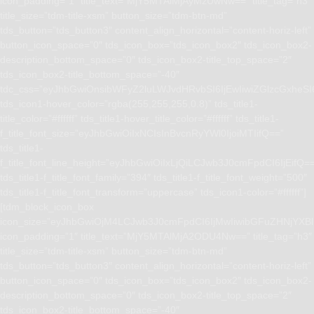
icon_padding=”1″ title_text=”MjY5MTAlMjAyMzUwNw==” title_tag=”h3″
title_size=”tdm-title-xsm” button_size=”tdm-btn-md”
tds_button=”tds_button3″ content_align_horizontal=”content-horiz-left”
button_icon_space=”0″ tds_icon_box=”tds_icon_box2″ tds_icon_box2-
description_bottom_space=”0″ tds_icon_box2-title_top_space=”2″
tds_icon_box2-title_bottom_space=”-40″
tdc_css=”eyJhbGwiOnsibWFyZ2luLWJvdHRvbSI6IjEwIiwiZGlzcGxhe
tds_icon1-hover_color=”rgba(255,255,255,0.8)” tds_title1-
title_color=”#ffffff” tds_title1-hover_title_color=”#ffffff” tds_title1-
f_title_font_size=”eyJhbGwiOiIxNCIsInBvcnRyYWl0IjoiMTIifQ==”
tds_title1-
f_title_font_line_height=”eyJhbGwiOiIxLjQiLCJwb3J0cmFpdCI6IjEifQ=
tds_title1-f_title_font_family=”394″ tds_title1-f_title_font_weight=”500″
tds_title1-f_title_font_transform=”uppercase” tds_icon1-color=”#ffffff”]
[tdm_block_icon_box
icon_size=”eyJhbGwiOjM4LCJwb3J0cmFpdCI6IjMwIiwibGFuZHNjYXBlI
icon_padding=”1″ title_text=”MjY5MTAlMjA2ODU4Nw==” title_tag=”h3″
title_size=”tdm-title-xsm” button_size=”tdm-btn-md”
tds_button=”tds_button3″ content_align_horizontal=”content-horiz-left”
button_icon_space=”0″ tds_icon_box=”tds_icon_box2″ tds_icon_box2-
description_bottom_space=”0″ tds_icon_box2-title_top_space=”2″
tds_icon_box2-title_bottom_space=”-40″