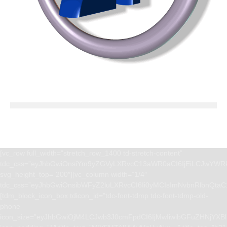
[vc_row full_width=”stretch_row_1400 td-stretch-content”
tdc_css=”eyJhbGwiOnsiYm9yZGVyLXRvcC13aWR0aCI6IjEiLCJwYWRk
svg_height_top=”200″][vc_column width=”1/4″
tdc_css=”eyJhbGwiOnsibWFyZ2luLXRvcCI6Ii0yMCIsImNvbnRlbnQta
[tdm_block_icon_box tdicon_id=”tdc-font-tdmp tdc-font-tdmp-old-
phone”
icon_size=”eyJhbGwiOjM4LCJwb3J0cmFpdCI6IjMwIiwibGFuZHNjYXBlI