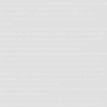
tdc_css=”eyJhbGwiOnsibWFyZ2luLWJvdHRvbSI6IjEwIiwiZGlzcGxhe
tds_icon1-hover_color=”rgba(255,255,255,0.8)” tds_title1-
title_color=”#ffffff” tds_title1-hover_title_color=”#ffffff” tds_title1-
f_title_font_size=”eyJhbGwiOiIxNCIsInBvcnRyYWl0IjoiMTIifQ==”
tds_title1-
f_title_font_line_height=”eyJhbGwiOiIxLjQiLCJwb3J0cmFpdCI6IjEifQ=
tds_title1-f_title_font_family=”394″ tds_title1-f_title_font_weight=”500″
tds_title1-f_title_font_transform=”uppercase” tds_icon1-color=”#ffffff”
tdicon_id=”tdc-font-fa tdc-font-fa-fax”][tdm_block_icon_box
tdicon_id=”tdc-font-tdmp tdc-font-tdmp-envelope-open”
icon_size=”eyJhbGwiOjM4LCJwb3J0cmFpdCI6IjMwIiwibGFuZHNjYXBlI
icon_padding=”1″ title_text=”aW5mbyU0MGFpZ2lhbGVpYTI0Lmdy”
title_tag=”h3″ title_size=”tdm-title-xsm” button_size=”tdm-btn-md”
tds_button=”tds_button3″ content_align_horizontal=”content-horiz-left”
button_icon_space=”0″ tds_icon_box=”tds_icon_box2″ tds_icon_box2-
description_bottom_space=”0″ tds_icon_box2-title_top_space=”2″
tds_icon_box2-title_bottom_space=”-40″
tdc_css=”eyJhbGwiOnsibWFyZ2luLWJvdHRvbSI6IjEwIiwiZGlzcGxhe
tds_icon1-color=”#ffffff” tds_icon1-
hover_color=”rgba(255,255,255,0.8)” tds_title1-title_color=”#ffffff”
tds_title1-hover_title_color=”#ffffff” tds_title1-f_title_font_family=”394″