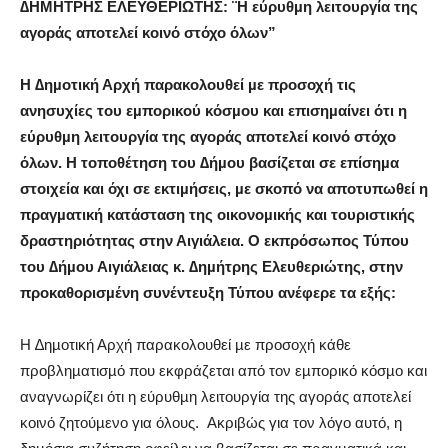
∆ΗΜΗΤΡΗΣ ΕΛΕΥΘΕΡΙΩΤΗΣ: ¨Η εύρυθµη λειτουργία της
αγοράς αποτελεί κοινό στόχο όλων”
Η
∆ηµοτική Αρχή παρακολουθεί µε προσοχή τις
ανησυχίες του εµπορικού κόσµου και επισηµαίνει ότι η
εύρυθµη λειτουργία της αγοράς αποτελεί κοινό στόχο
όλων. Η τοποθέτηση του ∆ήµου βασίζεται σε επίσηµα
στοιχεία και όχι σε εκτιµήσεις, µε σκοπό να αποτυπωθεί η
πραγµατική κατάσταση της οικονοµικής και τουριστικής
δραστηριότητας στην Αιγιάλεια. Ο εκπρόσωπος Τύπου
του ∆ήµου Αιγιάλειας κ. ∆ηµήτρης Ελευθεριώτης, στην
προκαθορισµένη συνέντευξη Τύπου ανέφερε τα εξής:
Η ∆ηµοτική Αρχή παρακολουθεί µε προσοχή κάθε
προβληµατισµό που εκφράζεται από τον εµπορικό κόσµο και
αναγνωρίζει ότι η εύρυθµη λειτουργία της αγοράς αποτελεί
κοινό ζητούµενο για όλους.
Ακριβώς για τον λόγο αυτό, η