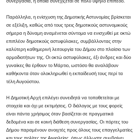
συνεργασία, η οποία συνεχίζεται σε πολύ υψηλό επίπεδο.
Παράλληλα, η ενίσχυση της ∆ηµοτικής Αστυνοµίας βρίσκεται
σε εξέλιξη, καθώς από τους τρεις δηµοτικούς αστυνοµικούς
σήµερα η δύναµη αναµένεται σύντοµα να ενισχυθεί µε οκτώ
επιπλέον δηµοτικούς αστυφύλακες, συµβάλλοντας στην
καλύτερη καθηµερινή λειτουργία του ∆ήµου στο πλαίσιο των
αρµοδιοτήτων της. Οι οκτώ αστυφύλακες, έξι άνδρες και δύο
γυναίκες θα έρθουν το Μάρτιο, ωστόσο θα αναλάβουν
καθήκοντα όταν ολοκληρωθεί η εκπαίδευσή τους περί τα
τέλη Αυγούστου.
Η ∆ηµοτική Αρχή επιλέγει συνειδητά να τοποθετείται µε
στοιχεία και όχι µε εκτιµήσεις. Ο διάλογος µε τους φορείς
είναι πάντα χρήσιµος όταν βασίζεται σε πραγµατικά
δεδοµένα και σε κοινή διάθεση συνεργασίας. Οι πόρτες του
∆ήµου παραµένουν ανοιχτές προς όλους τους επαγγελµατίες
και τους πολίτες της Αιγιαλείας, όπως άλλωστε συµβαίνει