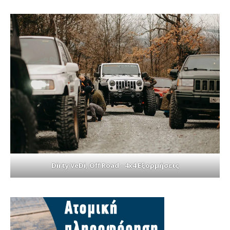
Dirty VeDi, Off Road - 4x4 Εξορμήσεις