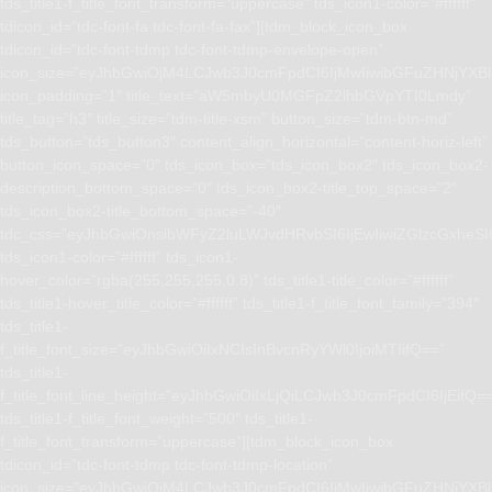
tds_title1-f_title_font_transform=”uppercase” tds_icon1-color=”#ffffff”
tdicon_id=”tdc-font-fa tdc-font-fa-fax”][tdm_block_icon_box
tdicon_id=”tdc-font-tdmp tdc-font-tdmp-envelope-open”
icon_size=”eyJhbGwiOjM4LCJwb3J0cmFpdCI6IjMwIiwibGFuZHNjYXBlI
icon_padding=”1″ title_text=”aW5mbyU0MGFpZ2lhbGVpYTI0Lmdy”
title_tag=”h3″ title_size=”tdm-title-xsm” button_size=”tdm-btn-md”
tds_button=”tds_button3″ content_align_horizontal=”content-horiz-left”
button_icon_space=”0″ tds_icon_box=”tds_icon_box2″ tds_icon_box2-
description_bottom_space=”0″ tds_icon_box2-title_top_space=”2″
tds_icon_box2-title_bottom_space=”-40″
tdc_css=”eyJhbGwiOnsibWFyZ2luLWJvdHRvbSI6IjEwIiwiZGlzcGxhe
tds_icon1-color=”#ffffff” tds_icon1-
hover_color=”rgba(255,255,255,0.8)” tds_title1-title_color=”#ffffff”
tds_title1-hover_title_color=”#ffffff” tds_title1-f_title_font_family=”394″
tds_title1-
f_title_font_size=”eyJhbGwiOiIxNCIsInBvcnRyYWl0IjoiMTIifQ==”
tds_title1-
f_title_font_line_height=”eyJhbGwiOiIxLjQiLCJwb3J0cmFpdCI6IjEifQ=
tds_title1-f_title_font_weight=”500″ tds_title1-
f_title_font_transform=”uppercase”][tdm_block_icon_box
tdicon_id=”tdc-font-tdmp tdc-font-tdmp-location”
icon_size=”eyJhbGwiOjM4LCJwb3J0cmFpdCI6IjMwIiwibGFuZHNjYXBlI