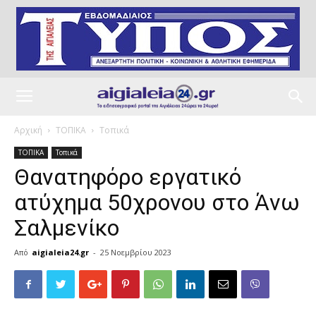
Αρχική
ΤΟΠΙΚΑ
Τοπικά
ΤΟΠΙΚΑ
Τοπικά
Θανατηφόρο εργατικό
ατύχημα 50χρονου στο Άνω
Σαλμενίκο
Από
aigialeia24.gr
-
25 Νοεμβρίου 2023