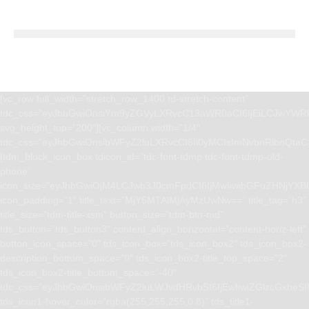
[vc_row full_width=”stretch_row_1400 td-stretch-content”
tdc_css=”eyJhbGwiOnsiYm9yZGVyLXRvcC13aWR0aCI6IjEiLCJwYWRk
svg_height_top=”200″][vc_column width=”1/4″
tdc_css=”eyJhbGwiOnsibWFyZ2luLXRvcCI6Ii0yMCIsImNvbnRlbnQta
[tdm_block_icon_box tdicon_id=”tdc-font-tdmp tdc-font-tdmp-old-
phone”
icon_size=”eyJhbGwiOjM4LCJwb3J0cmFpdCI6IjMwIiwibGFuZHNjYXBlI
icon_padding=”1″ title_text=”MjY5MTAlMjAyMzUwNw==” title_tag=”h3″
title_size=”tdm-title-xsm” button_size=”tdm-btn-md”
tds_button=”tds_button3″ content_align_horizontal=”content-horiz-left”
button_icon_space=”0″ tds_icon_box=”tds_icon_box2″ tds_icon_box2-
description_bottom_space=”0″ tds_icon_box2-title_top_space=”2″
tds_icon_box2-title_bottom_space=”-40″
tdc_css=”eyJhbGwiOnsibWFyZ2luLWJvdHRvbSI6IjEwIiwiZGlzcGxhe
tds_icon1-hover_color=”rgba(255,255,255,0.8)” tds_title1-