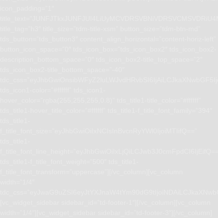
icon_padding=”1″
title_text=”JUNFJTkxJUNFJUI4LiUyMCVDRSVBNiVDRSVCMSVD
title_tag=”h3″ title_size=”tdm-title-xsm” button_size=”tdm-btn-md”
tds_button=”tds_button3″ content_align_horizontal=”content-horiz-left”
button_icon_space=”0″ tds_icon_box=”tds_icon_box2″ tds_icon_box2-
description_bottom_space=”0″ tds_icon_box2-title_top_space=”2″
tds_icon_box2-title_bottom_space=”-40″
tdc_css=”eyJhbGwiOnsibWFyZ2luLWJvdHRvbSI6IjAiLCJkaXNwbGF5I
tds_icon1-color=”#ffffff” tds_icon1-
hover_color=”rgba(255,255,255,0.8)” tds_title1-title_color=”#ffffff”
tds_title1-hover_title_color=”#ffffff” tds_title1-f_title_font_family=”394″
tds_title1-
f_title_font_size=”eyJhbGwiOiIxNCIsInBvcnRyYWl0IjoiMTIifQ==”
tds_title1-
f_title_font_line_height=”eyJhbGwiOiIxLjQiLCJwb3J0cmFpdCI6IjEifQ=
tds_title1-f_title_font_weight=”500″ tds_title1-
f_title_font_transform=”uppercase”][/vc_column][vc_column
width=”1/4″
tdc_css=”eyJwaG9uZSI6eyJtYXJnaW4tYm90dG9tIjoiNDAiLCJkaXNwb
[vc_widget_sidebar sidebar_id=”td-footer-1″][/vc_column][vc_column
width=”1/4″][vc_widget_sidebar sidebar_id=”td-footer-3″][/vc_column]