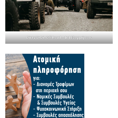
Dirty VeDi, Off Road - 4x4 Εξορμήσεις