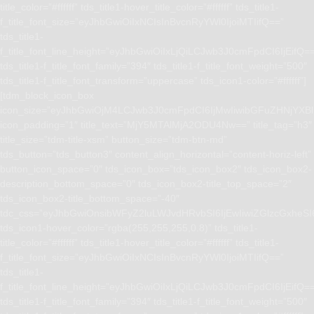
title_color=”#ffffff” tds_title1-hover_title_color=”#ffffff” tds_title1-
f_title_font_size=”eyJhbGwiOiIxNCIsInBvcnRyYWl0IjoiMTIifQ==”
tds_title1-
f_title_font_line_height=”eyJhbGwiOiIxLjQiLCJwb3J0cmFpdCI6IjEifQ=
tds_title1-f_title_font_family=”394″ tds_title1-f_title_font_weight=”500″
tds_title1-f_title_font_transform=”uppercase” tds_icon1-color=”#ffffff”]
[tdm_block_icon_box
icon_size=”eyJhbGwiOjM4LCJwb3J0cmFpdCI6IjMwIiwibGFuZHNjYXBlI
icon_padding=”1″ title_text=”MjY5MTAlMjA2ODU4Nw==” title_tag=”h3″
title_size=”tdm-title-xsm” button_size=”tdm-btn-md”
tds_button=”tds_button3″ content_align_horizontal=”content-horiz-left”
button_icon_space=”0″ tds_icon_box=”tds_icon_box2″ tds_icon_box2-
description_bottom_space=”0″ tds_icon_box2-title_top_space=”2″
tds_icon_box2-title_bottom_space=”-40″
tdc_css=”eyJhbGwiOnsibWFyZ2luLWJvdHRvbSI6IjEwIiwiZGlzcGxhe
tds_icon1-hover_color=”rgba(255,255,255,0.8)” tds_title1-
title_color=”#ffffff” tds_title1-hover_title_color=”#ffffff” tds_title1-
f_title_font_size=”eyJhbGwiOiIxNCIsInBvcnRyYWl0IjoiMTIifQ==”
tds_title1-
f_title_font_line_height=”eyJhbGwiOiIxLjQiLCJwb3J0cmFpdCI6IjEifQ=
tds_title1-f_title_font_family=”394″ tds_title1-f_title_font_weight=”500″