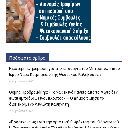
Πρόσφατα άρθρα
Νεώτερη ενημέρωση για τη λειτουργία του Μητροπολιτικού
Ιερού Ναού Κοιμήσεως της Θεοτόκου Καλαβρύτων
8 Αυγούστου 2026
Θέμης Προδρομάκης: «Το να ξεκινά κανείς από το Αίγιο δεν
είναι εμπόδιο… είναι πλούτος» – O Δήμος τίμησε το
διακεκριμένο Αιγιώτη Καθηγητή
7 Αυγούστου 2026
«Πράσινο φως» για την οριστική θωράκιση του Οδοντωτού:
Η Περιφέρεια Δυτικής Ελλάδας διαθέτει 1,86 εκατ. ευρώ για