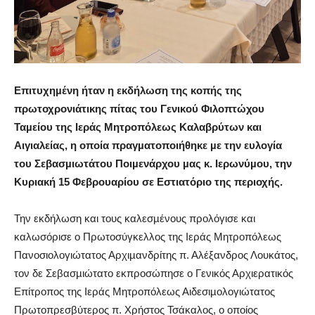
Ε
πιτυχηµένη ήταν η εκδήλωση της κοπής της
πρωτοχρονιάτικης πίτας του Γενικού Φιλοπτώχου
Ταµείου της Ιεράς Μητροπόλεως Καλαβρύτων και
Αιγιαλείας, η οποία πραγµατοποιήθηκε µε την ευλογία
του Σεβασµιωτάτου Ποιµενάρχου µας κ. Ιερωνύµου, την
Κυριακή 15 Φεβρουαρίου σε Εστιατόριο της περιοχής.
Την εκδήλωση και τους καλεσµένους προλόγισε και
καλωσόρισε ο Πρωτοσύγκελλος της Ιεράς Μητροπόλεως
Πανοσιολογιώτατος Αρχιµανδρίτης π. Αλέξανδρος Λουκάτος,
τον δε Σεβασµιώτατο εκπροσώπησε ο Γενικός Αρχιερατικός
Επίτροπος της Ιεράς Μητροπόλεως Αιδεσιµολογιώτατος
Πρωτοπρεσβύτερος π. Χρήστος Τσάκαλος, ο οποίος