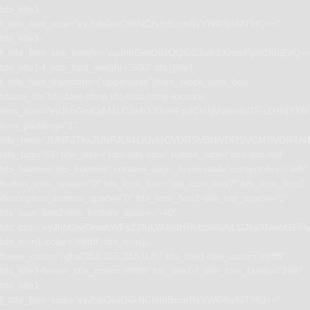
tds_title1-
f_title_font_size=”eyJhbGwiOiIxNCIsInBvcnRyYWl0IjoiMTIifQ==”
tds_title1-
f_title_font_line_height=”eyJhbGwiOiIxLjQiLCJwb3J0cmFpdCI6IjEifQ=
tds_title1-f_title_font_weight=”500″ tds_title1-
f_title_font_transform=”uppercase”][tdm_block_icon_box
tdicon_id=”tdc-font-tdmp tdc-font-tdmp-location”
icon_size=”eyJhbGwiOjM4LCJwb3J0cmFpdCI6IjMwIiwibGFuZHNjYXBlI
icon_padding=”1″
title_text=”JUNFJTkxJUNFJUI4LiUyMCVDRSVBNiVDRSVCMSVD
title_tag=”h3″ title_size=”tdm-title-xsm” button_size=”tdm-btn-md”
tds_button=”tds_button3″ content_align_horizontal=”content-horiz-left”
button_icon_space=”0″ tds_icon_box=”tds_icon_box2″ tds_icon_box2-
description_bottom_space=”0″ tds_icon_box2-title_top_space=”2″
tds_icon_box2-title_bottom_space=”-40″
tdc_css=”eyJhbGwiOnsibWFyZ2luLWJvdHRvbSI6IjAiLCJkaXNwbGF5I
tds_icon1-color=”#ffffff” tds_icon1-
hover_color=”rgba(255,255,255,0.8)” tds_title1-title_color=”#ffffff”
tds_title1-hover_title_color=”#ffffff” tds_title1-f_title_font_family=”394″
tds_title1-
f_title_font_size=”eyJhbGwiOiIxNCIsInBvcnRyYWl0IjoiMTIifQ==”