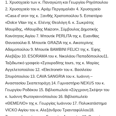
1. Χρυσοχοείο των κ. Παναγιώτη και Γεωργίου Ρηγόπουλου
2. Χρυσοχοείο του κ. Αράµ Περγαµαλιάν 4. Χρυσοχοείο
«Casa d’ oro» της κ. Ξανθής Χριστοπούλου 5. Εστιατόριο
«Dolce Vita» της κ. Ελένης Θεολόγη 6. κ. Σωκράτης
Μαυρίδης, «Μαυρίδης Maizon», Σύµβoυλος ∆ηµοτικής
Κοινότητας Αιγίου 7. Μπουτίκ PERLITA της κ. Ευανθίας
Θανασούλια 8. Μπουτίκ GRAZIA της κ. Αικατερίνης
Αδαµοπούλου 9. Μπουτίκ BAMBINI FELICI της κ. Έφης
Αλεβίζου 10. ESORAMA του κ. Νικoλάου Παπαδόπουλου11.
Ταξιδιωτικό γραφείο «Σγουραδίτης tours, της κ. Μαρίας
Αγγελετοπούλου 12. «Εlectronet» του κ. Βασιλείου
Σπυρόπουλου 13. CAVA SANGRIA του κ. Ιωάννη –
Αναστασίου Σκαπετοράχη 14. Γυµναστήριο NEXUS του κ.
Γεωργίου Ροδάκου 15. Βιβλιοπωλείο «Σύγχρονη Σκέψη» του
κ. Ιωάννη Φωτογιαννόπουλου 16. Βιβλιοπωλείο
«ΘΕΜΕΛΙΟ» της κ. Γεωργίας Ιωάννου 17. Πολυκατάστηµα
VICKO Aιγίου του κ. Αλεξάνδρου Τριανταφύλλου18.