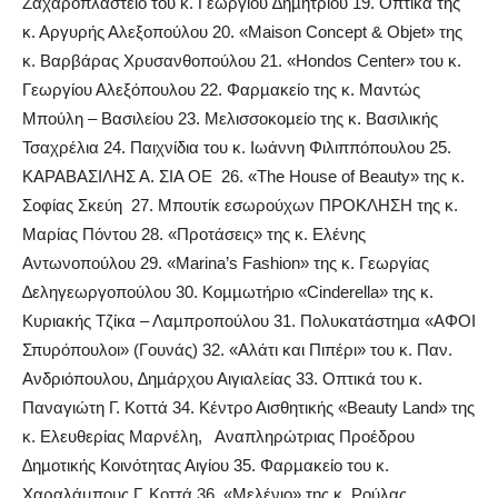
Ζαχαροπλαστείο του κ. Γεωργίου ∆ηµητρίου 19. Οπτικά της
κ. Αργυρής Αλεξοπούλου 20. «Maison Concept & Objet» της
κ. Βαρβάρας Χρυσανθοπούλου 21. «Hondos Center» του κ.
Γεωργίου Αλεξόπουλου 22. Φαρµακείο της κ. Μαντώς
Μπούλη – Βασιλείου 23. Μελισσοκοµείο της κ. Βασιλικής
Τσαχρέλια 24. Παιχνίδια του κ. Ιωάννη Φιλιππόπουλου 25.
ΚΑΡΑΒΑΣΙΛΗΣ Α. ΣΙΑ ΟΕ
26. «The House of Beauty» της κ.
Σοφίας Σκεύη
27. Μπουτίκ εσωρούχων ΠΡΟΚΛΗΣΗ της κ.
Μαρίας Πόντου 28. «Προτάσεις» της κ. Ελένης
Αντωνοπούλου 29. «Marina’s Fashion» της κ. Γεωργίας
∆εληγεωργοπούλου 30. Κοµµωτήριο «Cinderella» της κ.
Kυριακής Τζίκα – Λαµπροπούλου 31. Πολυκατάστηµα «ΑΦΟΙ
Σπυρόπουλοι» (Γουνάς) 32. «Αλάτι και Πιπέρι» του κ. Παν.
Ανδριόπουλου, ∆ηµάρχου Αιγιαλείας 33. Οπτικά του κ.
Παναγιώτη Γ. Κοττά 34. Κέντρο Αισθητικής «Beauty Land» της
κ. Ελευθερίας Μαρνέλη,
Αναπληρώτριας Προέδρου
∆ηµοτικής Κοινότητας Αιγίου 35. Φαρµακείο του κ.
Χαραλάµπους Γ. Κοττά 36. «Μελένιο» της κ. Ρούλας