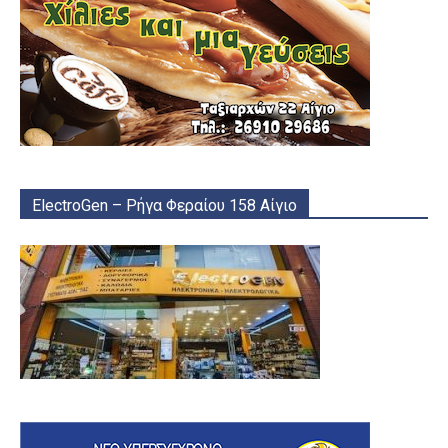
ElectroGen – Ρήγα Φεραίου 158 Αίγιο