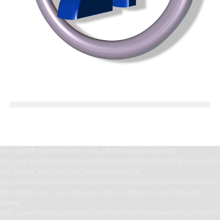
[vc_row full_width=”stretch_row_1400 td-stretch-content”
tdc_css=”eyJhbGwiOnsiYm9yZGVyLXRvcC13aWR0aCI6IjEiLCJwYWRk
svg_height_top=”200″][vc_column width=”1/4″
tdc_css=”eyJhbGwiOnsibWFyZ2luLXRvcCI6Ii0yMCIsImNvbnRlbnQta
[tdm_block_icon_box tdicon_id=”tdc-font-tdmp tdc-font-tdmp-old-
phone”
icon_size=”eyJhbGwiOjM4LCJwb3J0cmFpdCI6IjMwIiwibGFuZHNjYXBlI