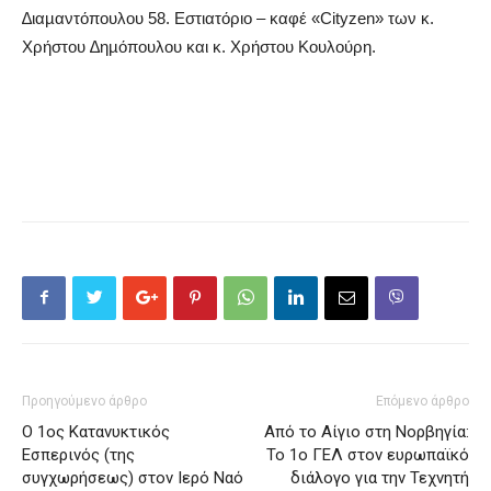
∆ιαµαντόπουλου 58. Εστιατόριο – καφέ «Cityzen» των κ.
Χρήστου ∆ηµόπουλου και κ. Χρήστου Κουλούρη.
Προηγούμενο άρθρο
Επόμενο άρθρο
Ο 1ος Κατανυκτικός
Από το Αίγιο στη Νορβηγία:
Εσπερινός (της
Το 1ο ΓΕΛ στον ευρωπαϊκό
συγχωρήσεως) στον Ιερό Ναό
διάλογο για την Τεχνητή