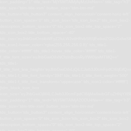
icon_padding=”1″ title_text=”MjY5MTAlMjAyMzUwNw==” title_tag=”h3″
title_size=”tdm-title-xsm” button_size=”tdm-btn-md”
tds_button=”tds_button3″ content_align_horizontal=”content-horiz-left”
button_icon_space=”0″ tds_icon_box=”tds_icon_box2″ tds_icon_box2-
description_bottom_space=”0″ tds_icon_box2-title_top_space=”2″
tds_icon_box2-title_bottom_space=”-40″
tdc_css=”eyJhbGwiOnsibWFyZ2luLWJvdHRvbSI6IjEwIiwiZGlzcGxhe
tds_icon1-hover_color=”rgba(255,255,255,0.8)” tds_title1-
title_color=”#ffffff” tds_title1-hover_title_color=”#ffffff” tds_title1-
f_title_font_size=”eyJhbGwiOiIxNCIsInBvcnRyYWl0IjoiMTIifQ==”
tds_title1-
f_title_font_line_height=”eyJhbGwiOiIxLjQiLCJwb3J0cmFpdCI6IjEifQ=
tds_title1-f_title_font_family=”394″ tds_title1-f_title_font_weight=”500″
tds_title1-f_title_font_transform=”uppercase” tds_icon1-color=”#ffffff”]
[tdm_block_icon_box
icon_size=”eyJhbGwiOjM4LCJwb3J0cmFpdCI6IjMwIiwibGFuZHNjYXBlI
icon_padding=”1″ title_text=”MjY5MTAlMjA2ODU4Nw==” title_tag=”h3″
title_size=”tdm-title-xsm” button_size=”tdm-btn-md”
tds_button=”tds_button3″ content_align_horizontal=”content-horiz-left”
button_icon_space=”0″ tds_icon_box=”tds_icon_box2″ tds_icon_box2-
description_bottom_space=”0″ tds_icon_box2-title_top_space=”2″
tds_icon_box2-title_bottom_space=”-40″