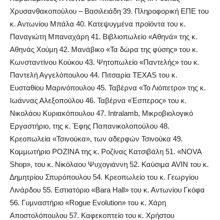
Χρυσανθακοπούλου – Βασιλειάδη 39. Πληροφορική ΕΠΕ του
κ. Αντωνίου Μπάλα 40. Κατεψυγµένα προϊόντα του κ.
Παναγιώτη Μπαναχάρη 41. Βιβλιοπωλείο «Αθηνά» της κ.
Αθηνάς Χούµη 42. Μανάβικο «Τα δώρα της φύσης» του κ.
Κωνσταντίνου Κούκου 43. Ψητοπωλείο «Παντελής» του κ.
Παντελή Αγγελόπουλου 44. Πιτσαρία ΤΕΧΑS του κ.
Ευσταθίου Μαρινόπουλου 45. Ταβέρνα «Το Λιόπετρο» της κ.
Ιωάννας Αλεξοπούλου 46. Ταβέρνα «Έσπερος» του κ.
Νικολάου Κυριακόπουλου 47. Intralamb, Μικροβιολογικό
Εργαστήριο, της κ. Έφης Παπανικολοπούλου 48.
Κρεοπωλεία «Τσινούκα», των αδερφών Τσινούκα 49.
Κοµµωτήριο ΡΟΖΙΝΑ της κ. Ροζίνας Κατσιβάλη 51. «ΝΟVA
Shop», του κ. Νικόλαου Ψυχογιάννη 52. Καύσιµα AVIN του κ.
∆ηµητρίου Σπυρόπουλου 54. Κρεοπωλείο του κ. Γεωργίου
Λινάρδου 55. Εστιατόριο «Bara Hall» του κ. Αντωνίου Γκόφα
56. Γυµναστήριο «Rogue Evolution» του κ. Χάρη
Αποστολόπουλου 57. Καφεκοπτείο του κ. Χρήστου