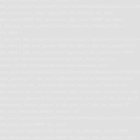
tdc_css=”eyJhbGwiOnsibWFyZ2luLWJvdHRvbSI6IjEwIiwiZGlzcGxhe
tds_icon1-hover_color=”rgba(255,255,255,0.8)” tds_title1-
title_color=”#ffffff” tds_title1-hover_title_color=”#ffffff” tds_title1-
f_title_font_size=”eyJhbGwiOiIxNCIsInBvcnRyYWl0IjoiMTIifQ==”
tds_title1-
f_title_font_line_height=”eyJhbGwiOiIxLjQiLCJwb3J0cmFpdCI6IjEifQ=
tds_title1-f_title_font_family=”394″ tds_title1-f_title_font_weight=”500″
tds_title1-f_title_font_transform=”uppercase” tds_icon1-color=”#ffffff”
tdicon_id=”tdc-font-fa tdc-font-fa-fax”][tdm_block_icon_box
tdicon_id=”tdc-font-tdmp tdc-font-tdmp-envelope-open”
icon_size=”eyJhbGwiOjM4LCJwb3J0cmFpdCI6IjMwIiwibGFuZHNjYXBlI
icon_padding=”1″ title_text=”aW5mbyU0MGFpZ2lhbGVpYTI0Lmdy”
title_tag=”h3″ title_size=”tdm-title-xsm” button_size=”tdm-btn-md”
tds_button=”tds_button3″ content_align_horizontal=”content-horiz-left”
button_icon_space=”0″ tds_icon_box=”tds_icon_box2″ tds_icon_box2-
description_bottom_space=”0″ tds_icon_box2-title_top_space=”2″
tds_icon_box2-title_bottom_space=”-40″
tdc_css=”eyJhbGwiOnsibWFyZ2luLWJvdHRvbSI6IjEwIiwiZGlzcGxhe
tds_icon1-color=”#ffffff” tds_icon1-
hover_color=”rgba(255,255,255,0.8)” tds_title1-title_color=”#ffffff”
tds_title1-hover_title_color=”#ffffff” tds_title1-f_title_font_family=”394″