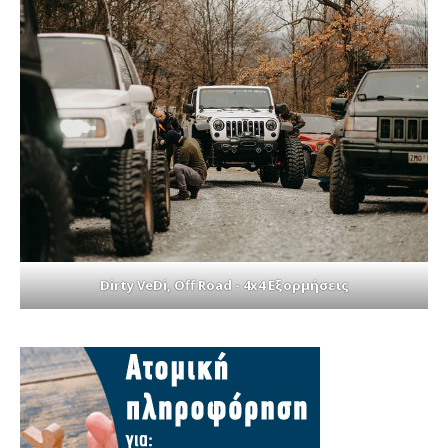
Dirty VeDi, Off Road - 4x4 Εξορμήσεις