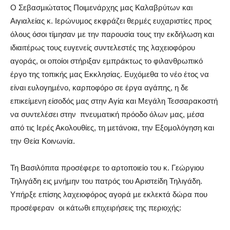
O Σεβασµιώτατος Ποιµενάρχης µας Καλαβρύτων και
Αιγιαλείας κ. Ιερώνυµος εκφράζει θερµές ευχαριστίες προς
όλους όσοι τίµησαν µε την παρουσία τους την εκδήλωση και
ιδιαιτέρως τους ευγενείς συντελεστές της λαχειοφόρου
αγοράς, οι οποίοι στήριξαν εµπράκτως το φιλανθρωπικό
έργο της τοπικής µας Εκκλησίας. Ευχόµεθα το νέο έτος να
είναι ευλογηµένο, καρποφόρο σε έργα αγάπης, η δε
επικείµενη είσοδός µας στην Αγία και Μεγάλη Τεσσαρακοστή
να συντελέσει στην
πνευµατική πρόοδο όλων µας, µέσα
από τις Ιερές Ακολουθίες, τη µετάνοια, την Εξοµολόγηση και
την Θεία Κοινωνία.
Τη Βασιλόπιτα προσέφερε το αρτοποιείο του κ. Γεώργιου
Τηλιγάδη εις µνήµην του πατρός του Αριστείδη Τηλιγάδη.
Υπήρξε επίσης λαχειοφόρος αγορά µε εκλεκτά δώρα που
προσέφεραν
οι κάτωθι επιχειρήσεις της περιοχής: