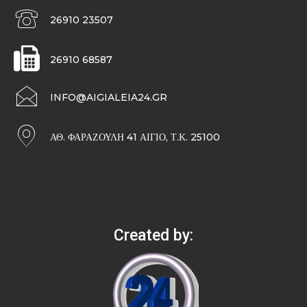
26910 23507
26910 68587
INFO@AIGIALEIA24.GR
ΑΘ. ΦΑΡΑΖΟΥΛΉ 41 ΑΊΓΙΟ, Τ.Κ. 25100
Created by: