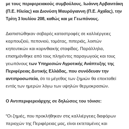
με τους περιφερειακούς συμβούλους
,
Ιωάννη Αρβανιτάκη
(Π.Ε. Ηλείας) και Διονύση Μαυρόγιαννη (Π.Ε. Αχαΐας), την
Τρίτη 3 Ιουλίου 208,
καθώς και με Γεωπόνους.
Διαπιστώθηκαν σοβαρές καταστροφές σε καλλιέργειες
καρπουζιού, πεπονιού, τομάτας, πιπεριάς, λοιπών
κηπευτικών και κορινθιακής σταφίδας. Παράλληλα,
επισημάνθηκε από τους πληγέντες παραγωγούς και τους
γεωπόνους
των Υπηρεσιών Αγροτικής Ανάπτυξης της
Περιφέρειας Δυτικής Ελλάδας, που συνόδευαν την
αντιπροσωπεία,
ότι το μέγεθος των ζημιών θα επεκταθεί
εντός των ημερών λόγω των υψηλών θερμοκρασιών.
Ο Αντιπεριφερειάρχης σε δηλώσεις του τόνισε:
“Οι ζημιές, που προκλήθηκαν στις καλλιέργειες διαφόρων
περιοχών της Περιφέρειας μας, είναι εκτεταμένες και