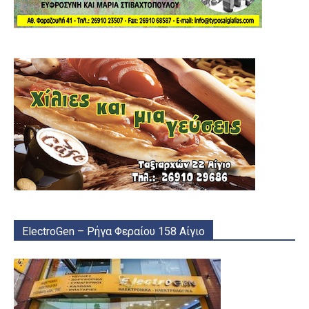
ElectroGen – Ρήγα Φεραίου 158 Αίγιο