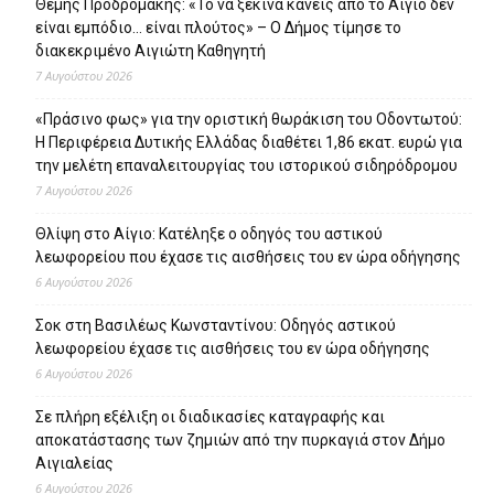
Θέμης Προδρομάκης: «Το να ξεκινά κανείς από το Αίγιο δεν
είναι εμπόδιο… είναι πλούτος» – O Δήμος τίμησε το
διακεκριμένο Αιγιώτη Καθηγητή
7 Αυγούστου 2026
«Πράσινο φως» για την οριστική θωράκιση του Οδοντωτού:
Η Περιφέρεια Δυτικής Ελλάδας διαθέτει 1,86 εκατ. ευρώ για
την μελέτη επαναλειτουργίας του ιστορικού σιδηρόδρομου
7 Αυγούστου 2026
Θλίψη στο Αίγιο: Κατέληξε ο οδηγός του αστικού
λεωφορείου που έχασε τις αισθήσεις του εν ώρα οδήγησης
6 Αυγούστου 2026
Σοκ στη Βασιλέως Κωνσταντίνου: Οδηγός αστικού
λεωφορείου έχασε τις αισθήσεις του εν ώρα οδήγησης
6 Αυγούστου 2026
Σε πλήρη εξέλιξη οι διαδικασίες καταγραφής και
αποκατάστασης των ζημιών από την πυρκαγιά στον Δήμο
Αιγιαλείας
6 Αυγούστου 2026