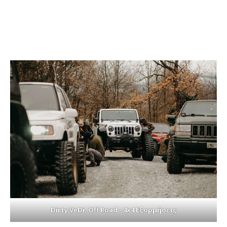
Dirty VeDi, Off Road - 4x4 Εξορμήσεις