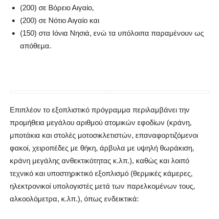
(200) σε Βόρειο Αιγαίο,
(200) σε Νότιο Αιγαίο και
(150) στα Ιόνια Νησιά, ενώ τα υπόλοιπα παραμένουν ως
απόθεμα.
Επιπλέον το εξοπλιστικό πρόγραμμα περιλαμβάνει την
προμήθεια μεγάλου αριθμού ατομικών εφοδίων (κράνη,
μποτάκια και στολές μοτοσικλετιστών, επαναφορτιζόμενοι
φακοί, χειροπέδες με θήκη, άρβυλα με υψηλή θωράκιση,
κράνη μεγάλης ανθεκτικότητας κ.λπ.), καθώς και λοιπό
τεχνικό και υποστηρικτικό εξοπλισμό (θερμικές κάμερες,
ηλεκτρονικοί υπολογιστές μετά των παρελκομένων τους,
αλκοολόμετρα, κ.λπ.), όπως ενδεικτικά: