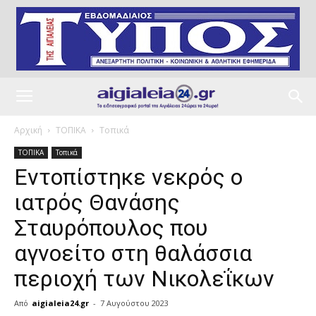
Αρχική
ΤΟΠΙΚΑ
Τοπικά
ΤΟΠΙΚΑ
Τοπικά
Εντοπίστηκε νεκρός ο
ιατρός Θανάσης
Σταυρόπουλος που
αγνοείτο στη θαλάσσια
περιοχή των Νικολεΐκων
Από
aigialeia24.gr
-
7 Αυγούστου 2023