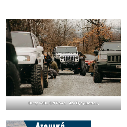
Dirty VeDi, Off Road - 4x4 Εξορμήσεις