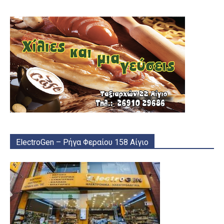
ElectroGen – Ρήγα Φεραίου 158 Αίγιο