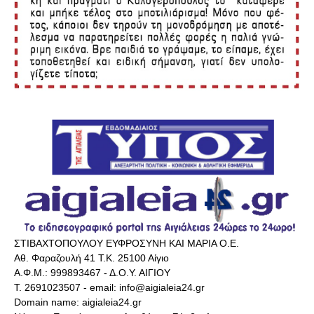
ΣΤΙΒΑΧΤΟΠΟΥΛΟΥ ΕΥΦΡΟΣΥΝΗ ΚΑΙ ΜΑΡΙΑ Ο.Ε.
Αθ. Φαραζουλή 41 Τ.Κ. 25100 Αίγιο
Α.Φ.Μ.: 999893467 - Δ.Ο.Υ. ΑΙΓΙΟΥ
Τ. 2691023507 - email: info@aigialeia24.gr
Domain name: aigialeia24.gr