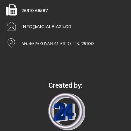
26910 68587
INFO@AIGIALEIA24.GR
ΑΘ. ΦΑΡΑΖΟΥΛΉ 41 ΑΊΓΙΟ, Τ.Κ. 25100
Created by: