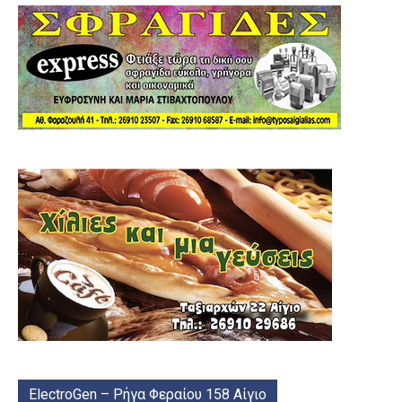
ElectroGen – Ρήγα Φεραίου 158 Αίγιο