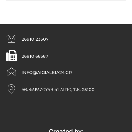
26910 23507
26910 68587
INFO@AIGIALEIA24.GR
ΑΘ. ΦΑΡΑΖΟΥΛΉ 41 ΑΊΓΙΟ, Τ.Κ. 25100
Created by: