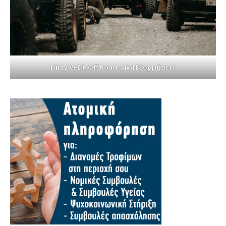
Dirty VeDi, Off Road - 4x4 Εξορμήσεις