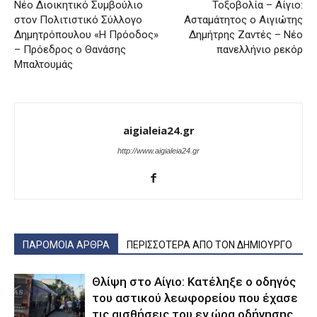
Νέο Διοικητικό Συμβούλιο
Τοξοβολία – Αίγιο:
στον Πολιτιστικό Σύλλογο
Ασταμάτητος ο Αιγιώτης
Δημητρόπουλου «Η Πρόοδος»
Δημήτρης Ζαντές – Νέο
– Πρόεδρος ο Θανάσης
πανελλήνιο ρεκόρ
Μπαλτουμάς
aigialeia24.gr
http://www.aigialeia24.gr
ΠΑΡΟΜΟΙΑ ΑΡΘΡΑ
ΠΕΡΙΣΣΟΤΕΡΑ ΑΠΟ ΤΟΝ ΔΗΜΙΟΥΡΓΟ
Θλίψη στο Αίγιο: Κατέληξε ο οδηγός
του αστικού λεωφορείου που έχασε
τις αισθήσεις του εν ώρα οδήγησης