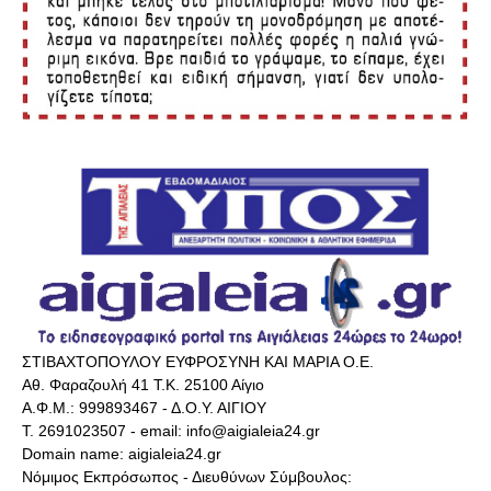
ΣΤΙΒΑΧΤΟΠΟΥΛΟΥ ΕΥΦΡΟΣΥΝΗ ΚΑΙ ΜΑΡΙΑ Ο.Ε.
Αθ. Φαραζουλή 41 Τ.Κ. 25100 Αίγιο
Α.Φ.Μ.: 999893467 - Δ.Ο.Υ. ΑΙΓΙΟΥ
Τ. 2691023507 - email: info@aigialeia24.gr
Domain name: aigialeia24.gr
Νόμιμος Εκπρόσωπος - Διευθύνων Σύμβουλος: