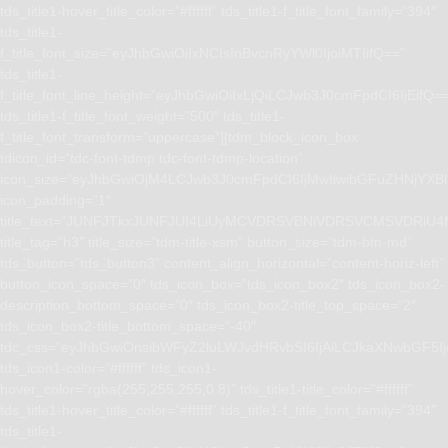
tds_title1-hover_title_color=”#ffffff” tds_title1-f_title_font_family=”394″
tds_title1-
f_title_font_size=”eyJhbGwiOiIxNCIsInBvcnRyYWl0IjoiMTIifQ==”
tds_title1-
f_title_font_line_height=”eyJhbGwiOiIxLjQiLCJwb3J0cmFpdCI6IjEifQ=
tds_title1-f_title_font_weight=”500″ tds_title1-
f_title_font_transform=”uppercase”][tdm_block_icon_box
tdicon_id=”tdc-font-tdmp tdc-font-tdmp-location”
icon_size=”eyJhbGwiOjM4LCJwb3J0cmFpdCI6IjMwIiwibGFuZHNjYXBlI
icon_padding=”1″
title_text=”JUNFJTkxJUNFJUI4LiUyMCVDRSVBNiVDRSVCMSVD
title_tag=”h3″ title_size=”tdm-title-xsm” button_size=”tdm-btn-md”
tds_button=”tds_button3″ content_align_horizontal=”content-horiz-left”
button_icon_space=”0″ tds_icon_box=”tds_icon_box2″ tds_icon_box2-
description_bottom_space=”0″ tds_icon_box2-title_top_space=”2″
tds_icon_box2-title_bottom_space=”-40″
tdc_css=”eyJhbGwiOnsibWFyZ2luLWJvdHRvbSI6IjAiLCJkaXNwbGF5I
tds_icon1-color=”#ffffff” tds_icon1-
hover_color=”rgba(255,255,255,0.8)” tds_title1-title_color=”#ffffff”
tds_title1-hover_title_color=”#ffffff” tds_title1-f_title_font_family=”394″
tds_title1-