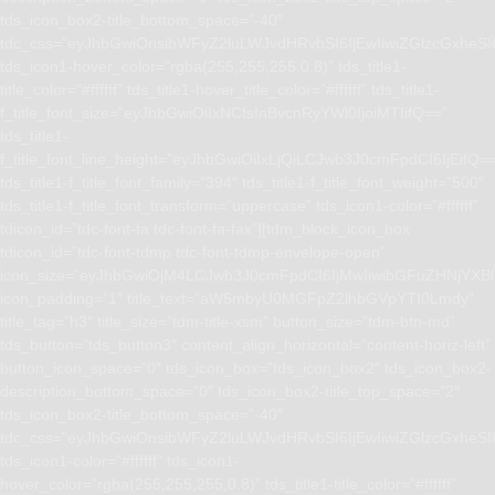
tds_icon_box2-title_bottom_space=”-40″
tdc_css=”eyJhbGwiOnsibWFyZ2luLWJvdHRvbSI6IjEwIiwiZGlzcGxhe
tds_icon1-hover_color=”rgba(255,255,255,0.8)” tds_title1-
title_color=”#ffffff” tds_title1-hover_title_color=”#ffffff” tds_title1-
f_title_font_size=”eyJhbGwiOiIxNCIsInBvcnRyYWl0IjoiMTIifQ==”
tds_title1-
f_title_font_line_height=”eyJhbGwiOiIxLjQiLCJwb3J0cmFpdCI6IjEifQ=
tds_title1-f_title_font_family=”394″ tds_title1-f_title_font_weight=”500″
tds_title1-f_title_font_transform=”uppercase” tds_icon1-color=”#ffffff”
tdicon_id=”tdc-font-fa tdc-font-fa-fax”][tdm_block_icon_box
tdicon_id=”tdc-font-tdmp tdc-font-tdmp-envelope-open”
icon_size=”eyJhbGwiOjM4LCJwb3J0cmFpdCI6IjMwIiwibGFuZHNjYXBlI
icon_padding=”1″ title_text=”aW5mbyU0MGFpZ2lhbGVpYTI0Lmdy”
title_tag=”h3″ title_size=”tdm-title-xsm” button_size=”tdm-btn-md”
tds_button=”tds_button3″ content_align_horizontal=”content-horiz-left”
button_icon_space=”0″ tds_icon_box=”tds_icon_box2″ tds_icon_box2-
description_bottom_space=”0″ tds_icon_box2-title_top_space=”2″
tds_icon_box2-title_bottom_space=”-40″
tdc_css=”eyJhbGwiOnsibWFyZ2luLWJvdHRvbSI6IjEwIiwiZGlzcGxhe
tds_icon1-color=”#ffffff” tds_icon1-
hover_color=”rgba(255,255,255,0.8)” tds_title1-title_color=”#ffffff”