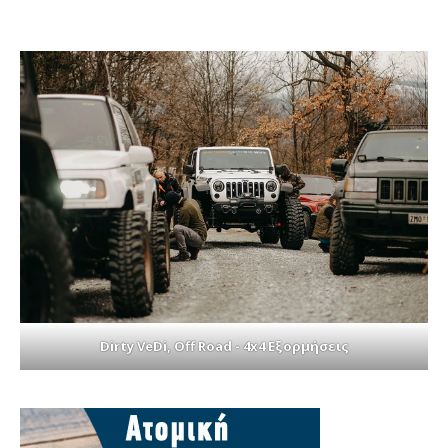
Dirty VeDi, Off Road - 4x4 Εξορμήσεις