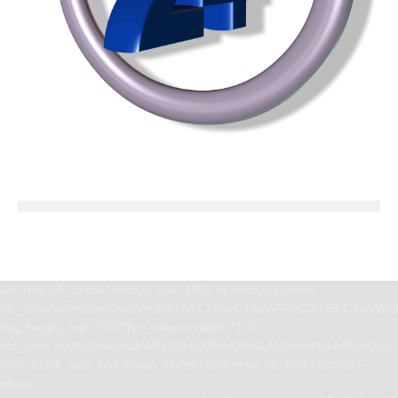
[vc_row full_width=”stretch_row_1400 td-stretch-content”
tdc_css=”eyJhbGwiOnsiYm9yZGVyLXRvcC13aWR0aCI6IjEiLCJwYWRk
svg_height_top=”200″][vc_column width=”1/4″
tdc_css=”eyJhbGwiOnsibWFyZ2luLXRvcCI6Ii0yMCIsImNvbnRlbnQta
[tdm_block_icon_box tdicon_id=”tdc-font-tdmp tdc-font-tdmp-old-
phone”