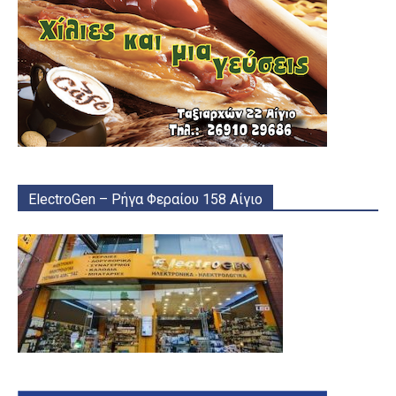
ElectroGen – Ρήγα Φεραίου 158 Αίγιο