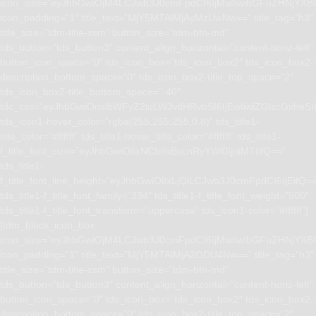
icon_size=”eyJhbGwiOjM4LCJwb3J0cmFpdCI6IjMwIiwibGFuZHNjYXBlI
icon_padding=”1″ title_text=”MjY5MTAlMjAyMzUwNw==” title_tag=”h3″
title_size=”tdm-title-xsm” button_size=”tdm-btn-md”
tds_button=”tds_button3″ content_align_horizontal=”content-horiz-left”
button_icon_space=”0″ tds_icon_box=”tds_icon_box2″ tds_icon_box2-
description_bottom_space=”0″ tds_icon_box2-title_top_space=”2″
tds_icon_box2-title_bottom_space=”-40″
tdc_css=”eyJhbGwiOnsibWFyZ2luLWJvdHRvbSI6IjEwIiwiZGlzcGxhe
tds_icon1-hover_color=”rgba(255,255,255,0.8)” tds_title1-
title_color=”#ffffff” tds_title1-hover_title_color=”#ffffff” tds_title1-
f_title_font_size=”eyJhbGwiOiIxNCIsInBvcnRyYWl0IjoiMTIifQ==”
tds_title1-
f_title_font_line_height=”eyJhbGwiOiIxLjQiLCJwb3J0cmFpdCI6IjEifQ=
tds_title1-f_title_font_family=”394″ tds_title1-f_title_font_weight=”500″
tds_title1-f_title_font_transform=”uppercase” tds_icon1-color=”#ffffff”]
[tdm_block_icon_box
icon_size=”eyJhbGwiOjM4LCJwb3J0cmFpdCI6IjMwIiwibGFuZHNjYXBlI
icon_padding=”1″ title_text=”MjY5MTAlMjA2ODU4Nw==” title_tag=”h3″
title_size=”tdm-title-xsm” button_size=”tdm-btn-md”
tds_button=”tds_button3″ content_align_horizontal=”content-horiz-left”
button_icon_space=”0″ tds_icon_box=”tds_icon_box2″ tds_icon_box2-
description_bottom_space=”0″ tds_icon_box2-title_top_space=”2″