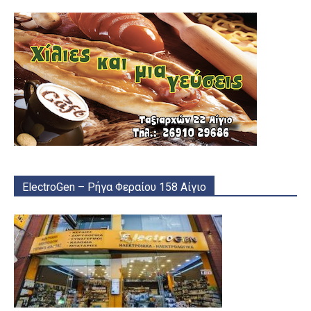
ElectroGen – Ρήγα Φεραίου 158 Αίγιο