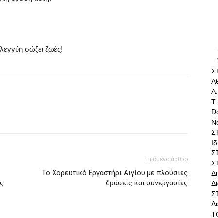
ηλεγγύη σώζει ζωές
!
Σ
Αθ
Α.
Τ.
Do
Ν
Σ
Ι
Σ
Επόμενο άρθρο
Σ
Το Χορευτικό Εργαστήρι Αιγίου με πλούσιες
Δ
ος
δράσεις και συνεργασίες
Δι
Σ
Δ
Τ