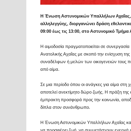
Η Ένωση Αστυνομικών Υπαλλήλων Αχαΐας, πι
αλληλεγγύης, διοργανώνει
δράση εθελοντικ
09:00 έως τις 13:00,
στο
Αστυνομικό Τμήμα Α
Η αιμοδοσία πραγματοποιείται σε συνεργασία
Ανατολικής Αχαΐας
με σκοπό την ενίσχυση της
συναδέλφων ή μελών των οικογενειών τους π
από αίμα.
Σε μια περίοδο όπου οι ανάγκες για αίμα στη χ
αποτελεί ανεκτίμητο δώρο ζωής. Η πράξη της α
έμπρακτη προσφορά προς την κοινωνία, αποδει
δίπλα στον συνάνθρωπο.
Η Ένωση Αστυνομικών Υπαλλήλων Αχαΐας
κα
να προσφέρει ζωή
, να συμμετάσχουν ενεργά 