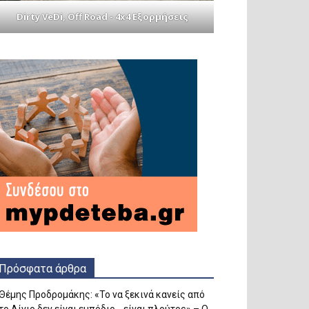
Dirty VeDi, Off Road - 4x4 Εξορμήσεις
Πρόσφατα άρθρα
Θέμης Προδρομάκης: «Το να ξεκινά κανείς από