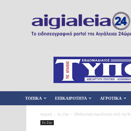
Aigialeia24
ΤΟΠΙΚΑ
ΕΠΙΚΑΙΡΟΤΗΤΑ
ΑΓΡΟΤΙΚΑ
Αρχική
Ευ Ζην
Εθελοντική Αιμοδοσία από την Έ
Ευ Ζην