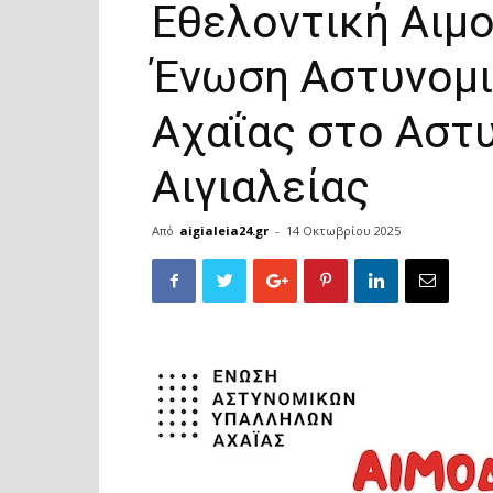
Εθελοντική Αιμο
Ένωση Αστυνομ
Αχαΐας στο Αστ
Αιγιαλείας
Από
aigialeia24.gr
-
14 Οκτωβρίου 2025