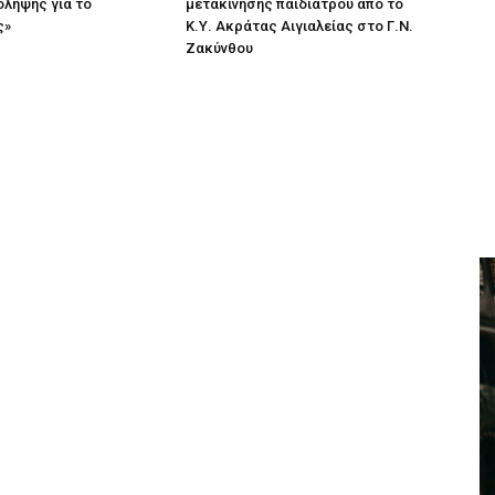
ληψης για το
μετακίνησης παιδιάτρου από το
ς»
Κ.Υ. Ακράτας Αιγιαλείας στο Γ.Ν.
Ζακύνθου