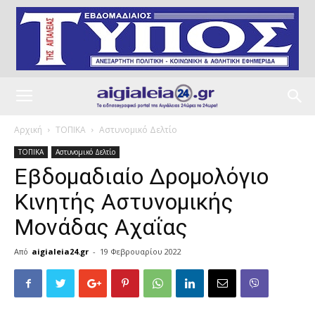
Αρχική
ΤΟΠΙΚΑ
Αστυνομικό Δελτίο
ΤΟΠΙΚΑ
Αστυνομικό Δελτίο
Εβδομαδιαίο Δρομολόγιο
Κινητής Αστυνομικής
Μονάδας Αχαΐας
Από
aigialeia24.gr
-
19 Φεβρουαρίου 2022