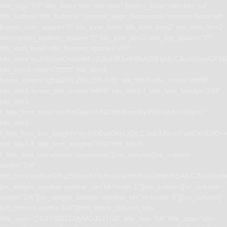
title_tag=”h3″ title_size=”tdm-title-xsm” button_size=”tdm-btn-md”
tds_button=”tds_button3″ content_align_horizontal=”content-horiz-left”
button_icon_space=”0″ tds_icon_box=”tds_icon_box2″ tds_icon_box2-
description_bottom_space=”0″ tds_icon_box2-title_top_space=”2″
tds_icon_box2-title_bottom_space=”-40″
tdc_css=”eyJhbGwiOnsibWFyZ2luLWJvdHRvbSI6IjAiLCJkaXNwbGF5I
tds_icon1-color=”#ffffff” tds_icon1-
hover_color=”rgba(255,255,255,0.8)” tds_title1-title_color=”#ffffff”
tds_title1-hover_title_color=”#ffffff” tds_title1-f_title_font_family=”394″
tds_title1-
f_title_font_size=”eyJhbGwiOiIxNCIsInBvcnRyYWl0IjoiMTIifQ==”
tds_title1-
f_title_font_line_height=”eyJhbGwiOiIxLjQiLCJwb3J0cmFpdCI6IjEifQ=
tds_title1-f_title_font_weight=”500″ tds_title1-
f_title_font_transform=”uppercase”][/vc_column][vc_column
width=”1/4″
tdc_css=”eyJwaG9uZSI6eyJtYXJnaW4tYm90dG9tIjoiNDAiLCJkaXNwb
[vc_widget_sidebar sidebar_id=”td-footer-1″][/vc_column][vc_column
width=”1/4″][vc_widget_sidebar sidebar_id=”td-footer-3″][/vc_column]
[vc_column width=”1/4″][tdm_block_column_title
title_text=”Q3JlYXRlZCUyMGJ5JTNB” title_tag=”h4″ title_size=”tdm-