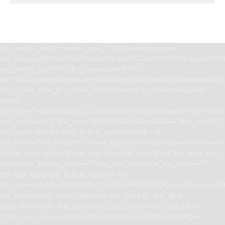
[vc_row full_width=”stretch_row_1400 td-stretch-content”
tdc_css=”eyJhbGwiOnsiYm9yZGVyLXRvcC13aWR0aCI6IjEiLCJwYWRk
svg_height_top=”200″][vc_column width=”1/4″
tdc_css=”eyJhbGwiOnsibWFyZ2luLXRvcCI6Ii0yMCIsImNvbnRlbnQta
[tdm_block_icon_box tdicon_id=”tdc-font-tdmp tdc-font-tdmp-old-
phone”
icon_size=”eyJhbGwiOjM4LCJwb3J0cmFpdCI6IjMwIiwibGFuZHNjYXBlI
icon_padding=”1″ title_text=”MjY5MTAlMjAyMzUwNw==” title_tag=”h3″
title_size=”tdm-title-xsm” button_size=”tdm-btn-md”
tds_button=”tds_button3″ content_align_horizontal=”content-horiz-left”
button_icon_space=”0″ tds_icon_box=”tds_icon_box2″ tds_icon_box2-
description_bottom_space=”0″ tds_icon_box2-title_top_space=”2″
tds_icon_box2-title_bottom_space=”-40″
tdc_css=”eyJhbGwiOnsibWFyZ2luLWJvdHRvbSI6IjEwIiwiZGlzcGxhe
tds_icon1-hover_color=”rgba(255,255,255,0.8)” tds_title1-
title_color=”#ffffff” tds_title1-hover_title_color=”#ffffff” tds_title1-
f_title_font_size=”eyJhbGwiOiIxNCIsInBvcnRyYWl0IjoiMTIifQ==”