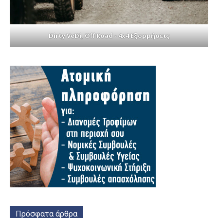
Dirty VeDi, Off Road - 4x4 Εξορμήσεις
Πρόσφατα άρθρα