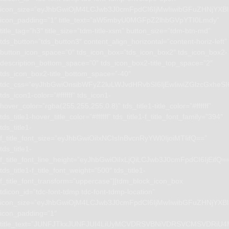
icon_size=”eyJhbGwiOjM4LCJwb3J0cmFpdCI6IjMwIiwibGFuZHNjYXBlI
icon_padding=”1″ title_text=”aW5mbyU0MGFpZ2lhbGVpYTI0Lmdy”
title_tag=”h3″ title_size=”tdm-title-xsm” button_size=”tdm-btn-md”
tds_button=”tds_button3″ content_align_horizontal=”content-horiz-left”
button_icon_space=”0″ tds_icon_box=”tds_icon_box2″ tds_icon_box2-
description_bottom_space=”0″ tds_icon_box2-title_top_space=”2″
tds_icon_box2-title_bottom_space=”-40″
tdc_css=”eyJhbGwiOnsibWFyZ2luLWJvdHRvbSI6IjEwIiwiZGlzcGxhe
tds_icon1-color=”#ffffff” tds_icon1-
hover_color=”rgba(255,255,255,0.8)” tds_title1-title_color=”#ffffff”
tds_title1-hover_title_color=”#ffffff” tds_title1-f_title_font_family=”394″
tds_title1-
f_title_font_size=”eyJhbGwiOiIxNCIsInBvcnRyYWl0IjoiMTIifQ==”
tds_title1-
f_title_font_line_height=”eyJhbGwiOiIxLjQiLCJwb3J0cmFpdCI6IjEifQ=
tds_title1-f_title_font_weight=”500″ tds_title1-
f_title_font_transform=”uppercase”][tdm_block_icon_box
tdicon_id=”tdc-font-tdmp tdc-font-tdmp-location”
icon_size=”eyJhbGwiOjM4LCJwb3J0cmFpdCI6IjMwIiwibGFuZHNjYXBlI
icon_padding=”1″
title_text=”JUNFJTkxJUNFJUI4LiUyMCVDRSVBNiVDRSVCMSVD