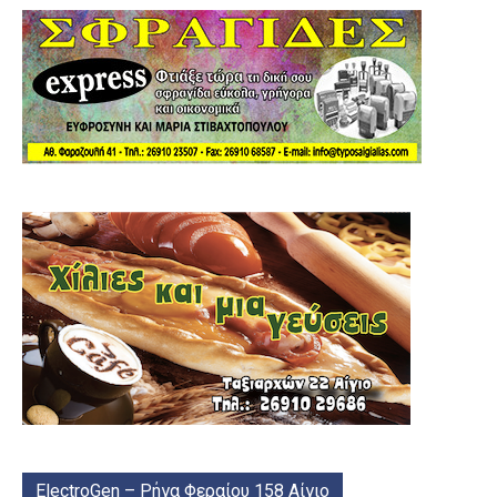
ElectroGen – Ρήγα Φεραίου 158 Αίγιο