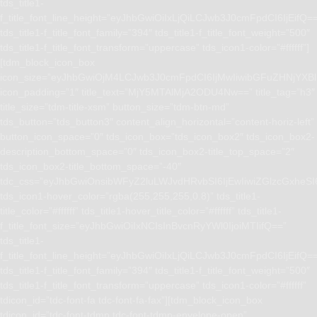
tds_title1-
f_title_font_line_height=”eyJhbGwiOiIxLjQiLCJwb3J0cmFpdCI6IjEifQ=
tds_title1-f_title_font_family=”394″ tds_title1-f_title_font_weight=”500″
tds_title1-f_title_font_transform=”uppercase” tds_icon1-color=”#ffffff”]
[tdm_block_icon_box
icon_size=”eyJhbGwiOjM4LCJwb3J0cmFpdCI6IjMwIiwibGFuZHNjYXBlI
icon_padding=”1″ title_text=”MjY5MTAlMjA2ODU4Nw==” title_tag=”h3″
title_size=”tdm-title-xsm” button_size=”tdm-btn-md”
tds_button=”tds_button3″ content_align_horizontal=”content-horiz-left”
button_icon_space=”0″ tds_icon_box=”tds_icon_box2″ tds_icon_box2-
description_bottom_space=”0″ tds_icon_box2-title_top_space=”2″
tds_icon_box2-title_bottom_space=”-40″
tdc_css=”eyJhbGwiOnsibWFyZ2luLWJvdHRvbSI6IjEwIiwiZGlzcGxhe
tds_icon1-hover_color=”rgba(255,255,255,0.8)” tds_title1-
title_color=”#ffffff” tds_title1-hover_title_color=”#ffffff” tds_title1-
f_title_font_size=”eyJhbGwiOiIxNCIsInBvcnRyYWl0IjoiMTIifQ==”
tds_title1-
f_title_font_line_height=”eyJhbGwiOiIxLjQiLCJwb3J0cmFpdCI6IjEifQ=
tds_title1-f_title_font_family=”394″ tds_title1-f_title_font_weight=”500″
tds_title1-f_title_font_transform=”uppercase” tds_icon1-color=”#ffffff”
tdicon_id=”tdc-font-fa tdc-font-fa-fax”][tdm_block_icon_box
tdicon_id=”tdc-font-tdmp tdc-font-tdmp-envelope-open”