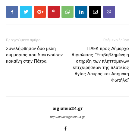
Προηγούμενο άρθρο
Επόμενο άρθρο
Συνελήφθησαν δυο μέλη
ΠΑΕΚ προς Δήμαρχο
συμμορίας που διακινούσαν
Αιγιάλειας: “Επιβεβλημένη η
κοκαΐνη στην Πάτρα
στήριξη των πληττόμενων
επιχειρήσεων της πλατείας
Αγίας Λαύρας και Ασημάκη
Φωτήλα”
aigialeia24.gr
http://www.aigialeia24.gr