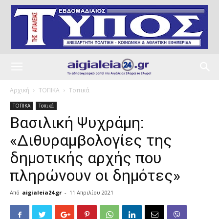
Αρχική
ΤΟΠΙΚΑ
Τοπικά
ΤΟΠΙΚΑ
Τοπικά
Βασιλική Ψυχράμη:
«Διθυραμβολογίες της
δημοτικής αρχής που
πληρώνουν οι δημότες»
Από
aigialeia24.gr
-
11 Απριλίου 2021