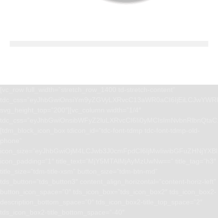
[vc_row full_width=”stretch_row_1400 td-stretch-content”
tdc_css=”eyJhbGwiOnsiYm9yZGVyLXRvcC13aWR0aCI6IjEiLCJwYWRk
svg_height_top=”200″][vc_column width=”1/4″
tdc_css=”eyJhbGwiOnsibWFyZ2luLXRvcCI6Ii0yMCIsImNvbnRlbnQta
[tdm_block_icon_box tdicon_id=”tdc-font-tdmp tdc-font-tdmp-old-
phone”
icon_size=”eyJhbGwiOjM4LCJwb3J0cmFpdCI6IjMwIiwibGFuZHNjYXBlI
icon_padding=”1″ title_text=”MjY5MTAlMjAyMzUwNw==” title_tag=”h3″
title_size=”tdm-title-xsm” button_size=”tdm-btn-md”
tds_button=”tds_button3″ content_align_horizontal=”content-horiz-left”
button_icon_space=”0″ tds_icon_box=”tds_icon_box2″ tds_icon_box2-
description_bottom_space=”0″ tds_icon_box2-title_top_space=”2″
tds_icon_box2-title_bottom_space=”-40″