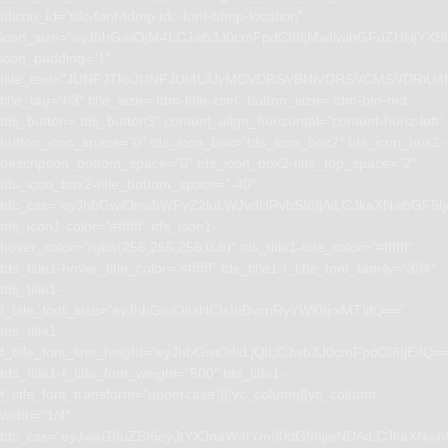
tdicon_id=”tdc-font-tdmp tdc-font-tdmp-location”
icon_size=”eyJhbGwiOjM4LCJwb3J0cmFpdCI6IjMwIiwibGFuZHNjYXBlI
icon_padding=”1″
title_text=”JUNFJTkxJUNFJUI4LiUyMCVDRSVBNiVDRSVCMSVD
title_tag=”h3″ title_size=”tdm-title-xsm” button_size=”tdm-btn-md”
tds_button=”tds_button3″ content_align_horizontal=”content-horiz-left”
button_icon_space=”0″ tds_icon_box=”tds_icon_box2″ tds_icon_box2-
description_bottom_space=”0″ tds_icon_box2-title_top_space=”2″
tds_icon_box2-title_bottom_space=”-40″
tdc_css=”eyJhbGwiOnsibWFyZ2luLWJvdHRvbSI6IjAiLCJkaXNwbGF5I
tds_icon1-color=”#ffffff” tds_icon1-
hover_color=”rgba(255,255,255,0.8)” tds_title1-title_color=”#ffffff”
tds_title1-hover_title_color=”#ffffff” tds_title1-f_title_font_family=”394″
tds_title1-
f_title_font_size=”eyJhbGwiOiIxNCIsInBvcnRyYWl0IjoiMTIifQ==”
tds_title1-
f_title_font_line_height=”eyJhbGwiOiIxLjQiLCJwb3J0cmFpdCI6IjEifQ=
tds_title1-f_title_font_weight=”500″ tds_title1-
f_title_font_transform=”uppercase”][/vc_column][vc_column
width=”1/4″
tdc_css=”eyJwaG9uZSI6eyJtYXJnaW4tYm90dG9tIjoiNDAiLCJkaXNwb