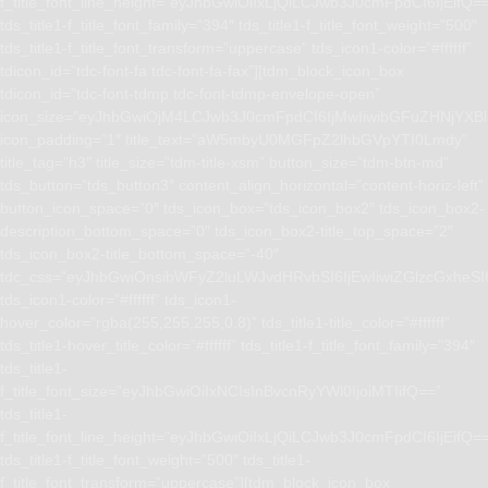
f_title_font_line_height=”eyJhbGwiOiIxLjQiLCJwb3J0cmFpdCI6IjEifQ=
tds_title1-f_title_font_family=”394″ tds_title1-f_title_font_weight=”500″
tds_title1-f_title_font_transform=”uppercase” tds_icon1-color=”#ffffff”
tdicon_id=”tdc-font-fa tdc-font-fa-fax”][tdm_block_icon_box
tdicon_id=”tdc-font-tdmp tdc-font-tdmp-envelope-open”
icon_size=”eyJhbGwiOjM4LCJwb3J0cmFpdCI6IjMwIiwibGFuZHNjYXBlI
icon_padding=”1″ title_text=”aW5mbyU0MGFpZ2lhbGVpYTI0Lmdy”
title_tag=”h3″ title_size=”tdm-title-xsm” button_size=”tdm-btn-md”
tds_button=”tds_button3″ content_align_horizontal=”content-horiz-left”
button_icon_space=”0″ tds_icon_box=”tds_icon_box2″ tds_icon_box2-
description_bottom_space=”0″ tds_icon_box2-title_top_space=”2″
tds_icon_box2-title_bottom_space=”-40″
tdc_css=”eyJhbGwiOnsibWFyZ2luLWJvdHRvbSI6IjEwIiwiZGlzcGxhe
tds_icon1-color=”#ffffff” tds_icon1-
hover_color=”rgba(255,255,255,0.8)” tds_title1-title_color=”#ffffff”
tds_title1-hover_title_color=”#ffffff” tds_title1-f_title_font_family=”394″
tds_title1-
f_title_font_size=”eyJhbGwiOiIxNCIsInBvcnRyYWl0IjoiMTIifQ==”
tds_title1-
f_title_font_line_height=”eyJhbGwiOiIxLjQiLCJwb3J0cmFpdCI6IjEifQ=
tds_title1-f_title_font_weight=”500″ tds_title1-
f_title_font_transform=”uppercase”][tdm_block_icon_box