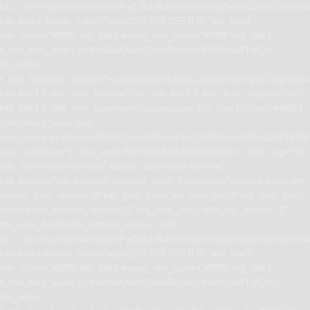
tdc_css=”eyJhbGwiOnsibWFyZ2luLWJvdHRvbSI6IjEwIiwiZGlzcGxhe
tds_icon1-hover_color=”rgba(255,255,255,0.8)” tds_title1-
title_color=”#ffffff” tds_title1-hover_title_color=”#ffffff” tds_title1-
f_title_font_size=”eyJhbGwiOiIxNCIsInBvcnRyYWl0IjoiMTIifQ==”
tds_title1-
f_title_font_line_height=”eyJhbGwiOiIxLjQiLCJwb3J0cmFpdCI6IjEifQ=
tds_title1-f_title_font_family=”394″ tds_title1-f_title_font_weight=”500″
tds_title1-f_title_font_transform=”uppercase” tds_icon1-color=”#ffffff”]
[tdm_block_icon_box
icon_size=”eyJhbGwiOjM4LCJwb3J0cmFpdCI6IjMwIiwibGFuZHNjYXBlI
icon_padding=”1″ title_text=”MjY5MTAlMjA2ODU4Nw==” title_tag=”h3″
title_size=”tdm-title-xsm” button_size=”tdm-btn-md”
tds_button=”tds_button3″ content_align_horizontal=”content-horiz-left”
button_icon_space=”0″ tds_icon_box=”tds_icon_box2″ tds_icon_box2-
description_bottom_space=”0″ tds_icon_box2-title_top_space=”2″
tds_icon_box2-title_bottom_space=”-40″
tdc_css=”eyJhbGwiOnsibWFyZ2luLWJvdHRvbSI6IjEwIiwiZGlzcGxhe
tds_icon1-hover_color=”rgba(255,255,255,0.8)” tds_title1-
title_color=”#ffffff” tds_title1-hover_title_color=”#ffffff” tds_title1-
f_title_font_size=”eyJhbGwiOiIxNCIsInBvcnRyYWl0IjoiMTIifQ==”
tds_title1-