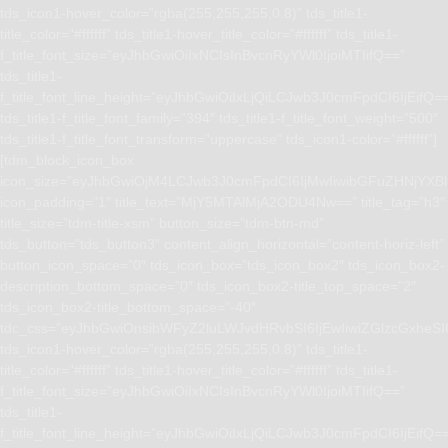
tds_icon1-hover_color=”rgba(255,255,255,0.8)” tds_title1-
title_color=”#ffffff” tds_title1-hover_title_color=”#ffffff” tds_title1-
f_title_font_size=”eyJhbGwiOiIxNCIsInBvcnRyYWl0IjoiMTIifQ==”
tds_title1-
f_title_font_line_height=”eyJhbGwiOiIxLjQiLCJwb3J0cmFpdCI6IjEifQ=
tds_title1-f_title_font_family=”394″ tds_title1-f_title_font_weight=”500″
tds_title1-f_title_font_transform=”uppercase” tds_icon1-color=”#ffffff”]
[tdm_block_icon_box
icon_size=”eyJhbGwiOjM4LCJwb3J0cmFpdCI6IjMwIiwibGFuZHNjYXBlI
icon_padding=”1″ title_text=”MjY5MTAlMjA2ODU4Nw==” title_tag=”h3″
title_size=”tdm-title-xsm” button_size=”tdm-btn-md”
tds_button=”tds_button3″ content_align_horizontal=”content-horiz-left”
button_icon_space=”0″ tds_icon_box=”tds_icon_box2″ tds_icon_box2-
description_bottom_space=”0″ tds_icon_box2-title_top_space=”2″
tds_icon_box2-title_bottom_space=”-40″
tdc_css=”eyJhbGwiOnsibWFyZ2luLWJvdHRvbSI6IjEwIiwiZGlzcGxhe
tds_icon1-hover_color=”rgba(255,255,255,0.8)” tds_title1-
title_color=”#ffffff” tds_title1-hover_title_color=”#ffffff” tds_title1-
f_title_font_size=”eyJhbGwiOiIxNCIsInBvcnRyYWl0IjoiMTIifQ==”
tds_title1-
f_title_font_line_height=”eyJhbGwiOiIxLjQiLCJwb3J0cmFpdCI6IjEifQ=