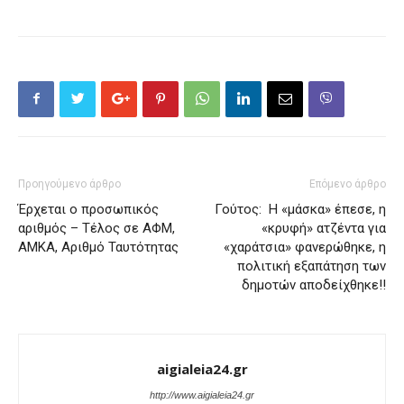
Προηγούμενο άρθρο
Επόμενο άρθρο
Έρχεται ο προσωπικός
Γούτος: Η «μάσκα» έπεσε, η
αριθμός – Τέλος σε ΑΦΜ,
«κρυφή» ατζέντα για
ΑΜΚΑ, Αριθμό Ταυτότητας
«χαράτσια» φανερώθηκε, η
πολιτική εξαπάτηση των
δημοτών αποδείχθηκε!!
aigialeia24.gr
http://www.aigialeia24.gr