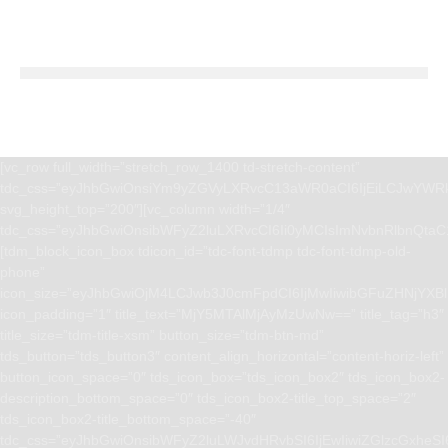
[vc_row full_width=”stretch_row_1400 td-stretch-content”
tdc_css=”eyJhbGwiOnsiYm9yZGVyLXRvcC13aWR0aCI6IjEiLCJwYWRk
svg_height_top=”200″][vc_column width=”1/4″
tdc_css=”eyJhbGwiOnsibWFyZ2luLXRvcCI6Ii0yMCIsImNvbnRlbnQta
[tdm_block_icon_box tdicon_id=”tdc-font-tdmp tdc-font-tdmp-old-
phone”
icon_size=”eyJhbGwiOjM4LCJwb3J0cmFpdCI6IjMwIiwibGFuZHNjYXBlI
icon_padding=”1″ title_text=”MjY5MTAlMjAyMzUwNw==” title_tag=”h3″
title_size=”tdm-title-xsm” button_size=”tdm-btn-md”
tds_button=”tds_button3″ content_align_horizontal=”content-horiz-left”
button_icon_space=”0″ tds_icon_box=”tds_icon_box2″ tds_icon_box2-
description_bottom_space=”0″ tds_icon_box2-title_top_space=”2″
tds_icon_box2-title_bottom_space=”-40″
tdc_css=”eyJhbGwiOnsibWFyZ2luLWJvdHRvbSI6IjEwIiwiZGlzcGxhe