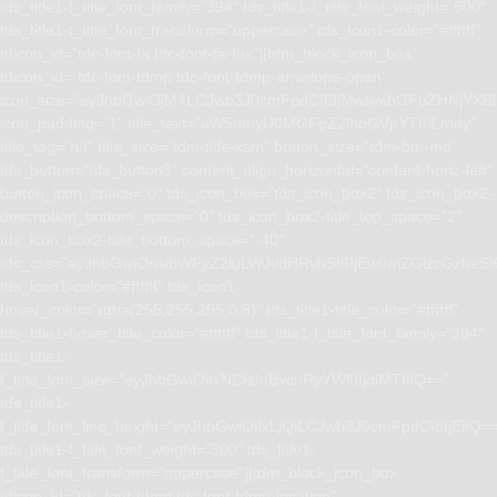
tds_title1-f_title_font_family=”394″ tds_title1-f_title_font_weight=”500″
tds_title1-f_title_font_transform=”uppercase” tds_icon1-color=”#ffffff”
tdicon_id=”tdc-font-fa tdc-font-fa-fax”][tdm_block_icon_box
tdicon_id=”tdc-font-tdmp tdc-font-tdmp-envelope-open”
icon_size=”eyJhbGwiOjM4LCJwb3J0cmFpdCI6IjMwIiwibGFuZHNjYXBlI
icon_padding=”1″ title_text=”aW5mbyU0MGFpZ2lhbGVpYTI0Lmdy”
title_tag=”h3″ title_size=”tdm-title-xsm” button_size=”tdm-btn-md”
tds_button=”tds_button3″ content_align_horizontal=”content-horiz-left”
button_icon_space=”0″ tds_icon_box=”tds_icon_box2″ tds_icon_box2-
description_bottom_space=”0″ tds_icon_box2-title_top_space=”2″
tds_icon_box2-title_bottom_space=”-40″
tdc_css=”eyJhbGwiOnsibWFyZ2luLWJvdHRvbSI6IjEwIiwiZGlzcGxhe
tds_icon1-color=”#ffffff” tds_icon1-
hover_color=”rgba(255,255,255,0.8)” tds_title1-title_color=”#ffffff”
tds_title1-hover_title_color=”#ffffff” tds_title1-f_title_font_family=”394″
tds_title1-
f_title_font_size=”eyJhbGwiOiIxNCIsInBvcnRyYWl0IjoiMTIifQ==”
tds_title1-
f_title_font_line_height=”eyJhbGwiOiIxLjQiLCJwb3J0cmFpdCI6IjEifQ=
tds_title1-f_title_font_weight=”500″ tds_title1-
f_title_font_transform=”uppercase”][tdm_block_icon_box
tdicon_id=”tdc-font-tdmp tdc-font-tdmp-location”