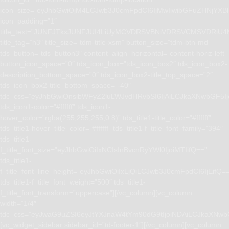
icon_size=”eyJhbGwiOjM4LCJwb3J0cmFpdCI6IjMwIiwibGFuZHNjYXBlI
icon_padding=”1″
title_text=”JUNFJTkxJUNFJUI4LiUyMCVDRSVBNiVDRSVCMSVD
title_tag=”h3″ title_size=”tdm-title-xsm” button_size=”tdm-btn-md”
tds_button=”tds_button3″ content_align_horizontal=”content-horiz-left”
button_icon_space=”0″ tds_icon_box=”tds_icon_box2″ tds_icon_box2-
description_bottom_space=”0″ tds_icon_box2-title_top_space=”2″
tds_icon_box2-title_bottom_space=”-40″
tdc_css=”eyJhbGwiOnsibWFyZ2luLWJvdHRvbSI6IjAiLCJkaXNwbGF5I
tds_icon1-color=”#ffffff” tds_icon1-
hover_color=”rgba(255,255,255,0.8)” tds_title1-title_color=”#ffffff”
tds_title1-hover_title_color=”#ffffff” tds_title1-f_title_font_family=”394″
tds_title1-
f_title_font_size=”eyJhbGwiOiIxNCIsInBvcnRyYWl0IjoiMTIifQ==”
tds_title1-
f_title_font_line_height=”eyJhbGwiOiIxLjQiLCJwb3J0cmFpdCI6IjEifQ=
tds_title1-f_title_font_weight=”500″ tds_title1-
f_title_font_transform=”uppercase”][/vc_column][vc_column
width=”1/4″
tdc_css=”eyJwaG9uZSI6eyJtYXJnaW4tYm90dG9tIjoiNDAiLCJkaXNwb
[vc_widget_sidebar sidebar_id=”td-footer-1″][/vc_column][vc_column