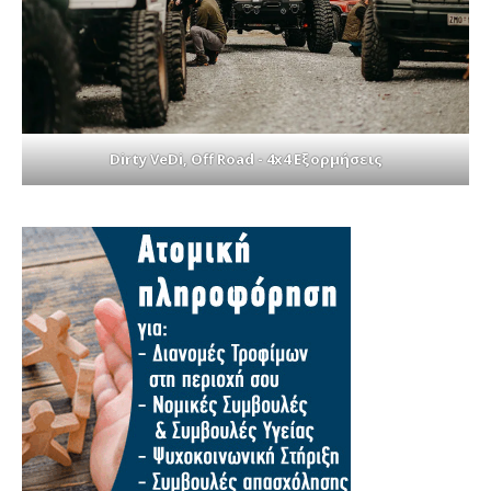
Dirty VeDi, Off Road - 4x4 Εξορμήσεις