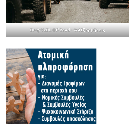
Dirty VeDi, Off Road - 4x4 Εξορμήσεις