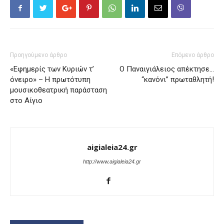
Προηγούμενο άρθρο
Επόμενο άρθρο
«Εφημερίς των Κυριών τ’
Ο Παναιγιάλειος απέκτησε…
όνειρο» – Η πρωτότυπη
“κανόνι” πρωταθλητή!
μουσικοθεατρική παράσταση
στο Αίγιο
aigialeia24.gr
http://www.aigialeia24.gr