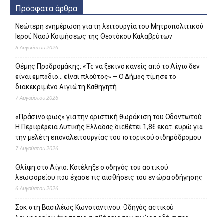
Πρόσφατα άρθρα
Νεώτερη ενημέρωση για τη λειτουργία του Μητροπολιτικού
Ιερού Ναού Κοιμήσεως της Θεοτόκου Καλαβρύτων
8 Αυγούστου 2026
Θέμης Προδρομάκης: «Το να ξεκινά κανείς από το Αίγιο δεν
είναι εμπόδιο… είναι πλούτος» – O Δήμος τίμησε το
διακεκριμένο Αιγιώτη Καθηγητή
7 Αυγούστου 2026
«Πράσινο φως» για την οριστική θωράκιση του Οδοντωτού:
Η Περιφέρεια Δυτικής Ελλάδας διαθέτει 1,86 εκατ. ευρώ για
την μελέτη επαναλειτουργίας του ιστορικού σιδηρόδρομου
7 Αυγούστου 2026
Θλίψη στο Αίγιο: Κατέληξε ο οδηγός του αστικού
λεωφορείου που έχασε τις αισθήσεις του εν ώρα οδήγησης
6 Αυγούστου 2026
Σοκ στη Βασιλέως Κωνσταντίνου: Οδηγός αστικού