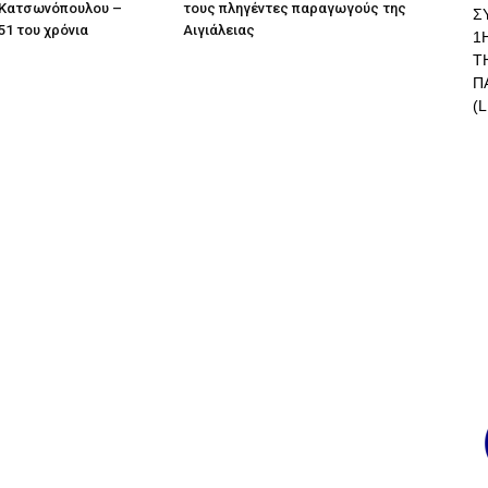
Κατσωνόπουλου –
τους πληγέντες παραγωγούς της
Σ
51 του χρόνια
Αιγιάλειας
1
Τ
Π
(L