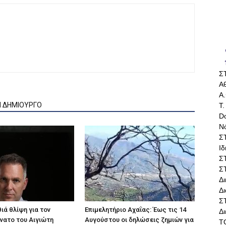
Σ
Αθ
Α.
Ν ΔΗΜΙΟΥΡΓΟ
Τ.
Do
Ν
Σ
Ι
Σ
Σ
Δ
Δι
Σ
ιά θλίψη για τον
Επιμελητήριο Αχαΐας: Έως τις 14
Δ
άνατο του Αιγιώτη
Αυγούστου οι δηλώσεις ζημιών για
Τ