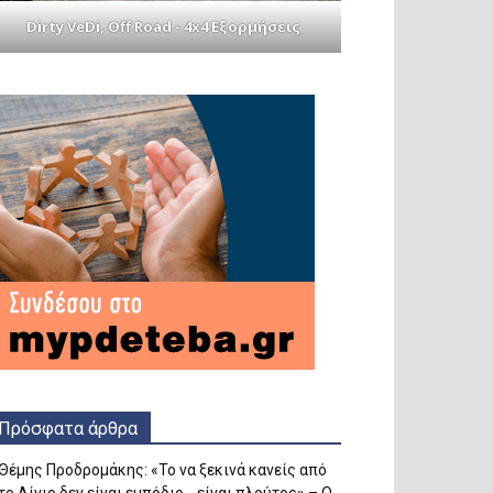
Dirty VeDi, Off Road - 4x4 Εξορμήσεις
Πρόσφατα άρθρα
Θέμης Προδρομάκης: «Το να ξεκινά κανείς από