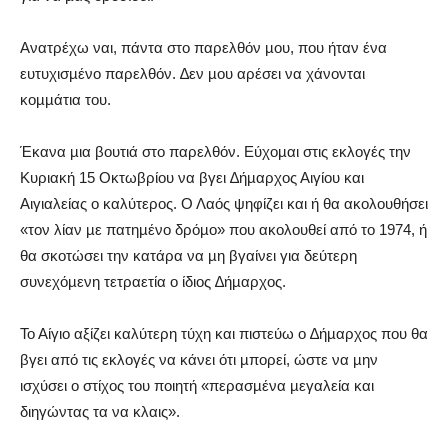
Ανατρέχω ναι, πάντα στο παρελθόν µου, που ήταν ένα
ευτυχισµένο παρελθόν. ∆εν µου αρέσει να χάνονται
κοµµάτια του.
Έκανα µια βουτιά στο παρελθόν. Εύχοµαι στις εκλογές την
Κυριακή 15 Οκτωβρίου να βγει ∆ήµαρχος Αιγίου και
Αιγιαλείας ο καλύτερος.
Ο Λαός ψηφίζει και ή θα ακολουθήσει
«τον λίαν µε πατηµένο δρόµο» που ακολουθεί από το 1974, ή
θα σκοτώσει την κατάρα να µη βγαίνει για δεύτερη
συνεχόµενη τετραετία ο ίδιος ∆ήµαρχος.
Το Αίγιο αξίζει καλύτερη τύχη και πιστεύω ο ∆ήµαρχος που θα
βγει από τις εκλογές να κάνει ότι µπορεί, ώστε να µην
ισχύσει ο στίχος του ποιητή «περασµένα µεγαλεία και
διηγώντας τα να κλαις».