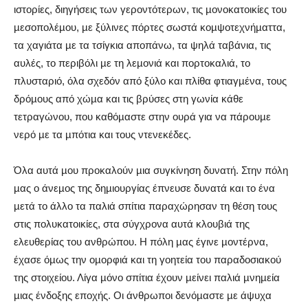
ιστορίες, διηγήσεις των γεροντότερων, τις µονοκατοικίες του
µεσοπολέµου, µε ξύλινες πόρτες σωστά κοµψοτεχνήµαττα,
τα χαγιάτα µε τα τσίγκια αποπάνω, τα ψηλά ταβάνια, τις
αυλές, το περιβόλι µε τη λεµονιά και πορτοκαλιά, το
πλυσταριό, όλα σχεδόν από ξύλο και πλίθα φτιαγµένα, τους
δρόµους από χώµα και τις βρύσες στη γωνία κάθε
τετραγώνου, που καθόµαστε στην ουρά για να πάρουµε
νερό µε τα µπότια και τους ντενεκέδες.
Όλα αυτά µου προκαλούν µια συγκίνηση δυνατή. Στην πόλη
µας ο άνεµος της δηµιουργίας έπνευσε δυνατά και το ένα
µετά το άλλο τα παλιά σπίτια παραχώρησαν τη θέση τους
στις πολυκατοικίες, στα σύγχρονα αυτά κλουβιά της
ελευθερίας του ανθρώπου. Η πόλη µας έγινε µοντέρνα,
έχασε όµως την οµορφιά και τη γοητεία του παραδοσιακού
της στοιχείου. Λίγα µόνο σπίτια έχουν µείνει παλιά µνηµεία
µιας ένδοξης εποχής. Οι άνθρωποι δενόµαστε µε άψυχα