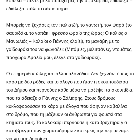
κοπέλα – πέντε µήλα πέταξα µες την αφαλαρίδα, εδιάλεξα –
εδιάλεξα, πάλι το σάπιο πήρα.
Μπορείς να ξεχάσεις τον παλιατζή, το γανωτή, τον ψαρά (το
σαυριδάκι, το γοπάκι, φρέσκο ωραίο της ώρας; Ο κολιός ο
Μανωλιός – Κολαίοι ο Γιάννης κλαίει), το µανάβη µε το
γαϊδουράκι του να φωνάζει: (Μπάµιες, µελιτσάνες, ντοµάτες,
προχώρα Αµαλία µου, έλεγε στο γαΐδουράκι).
Ο εφηµεριδοπώλης και άλλοι πλανόδιοι. ∆εν ξεχνάω όµως το
κάρο µε δύο ρόδες και το άλογο που ήταν η σκουπουδιάρα
του ∆ήµου και περνούσε κάθε µέρα να µαζέψει τα σκουπίδια,
που τα άδειαζε ο Γιάννης ο Σάλιαρης. Στους δρόµους
κυκλοφορούσαν τα κάρα µε άλογα που άφηναν καβαλίνα
στο δρόµο, που τη µάζευαν οι άνθρωποι για φουσκί στα
κτήµατά τους. Το καλοκαίρι περνούσε η καταβρεχτήρα για
κατάβρεγµα των χωµατόδροµων και εµείς την περιµέναµε
για να µας δροσίσει.