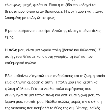
είναι φως, ψυχή, φιλότιµο. Είναι η πυξίδα που οδηγεί τα
βήµατά µου, όπου κι αν βρίσκουµε. Η ψυχή µου είναι πάντα
λουσµένη µε το Αιγιώτικο φως.
Είµαι υπερήφανος που είµαι Αιγιώτης, είναι για µένα τίτλος
τιµής.
Η πόλη µου, είναι µια ωραία πόλη (βουνό και θάλασσα). Σ’
αυτή γεννηθήκαµε και σ’αυτή γνωρίζω τη ζωή και τον
καθηµερινό αγώνα.
Εδώ µαθαίνω ν’ αγαπώ τους ανθρώπους και τη ζωή, η οποία
είναι αληθινή όµορφη σ’ αυτή. Η πόλη µου είναι ζεστή και
φιλική σ’ όλους. Γι’ αυτό νιώθω πολύ περήφανος που
γεννήθηκα σε µια τέτοια πόλη και γιατί είναι η ζωή µου, το
λιµάνι µου, το σπίτι µου. Νιώθω πολλές φορές την αίσθηση
της γειτονιάς που κουβαλά το ήθος της συµβίωσης, λαϊκές