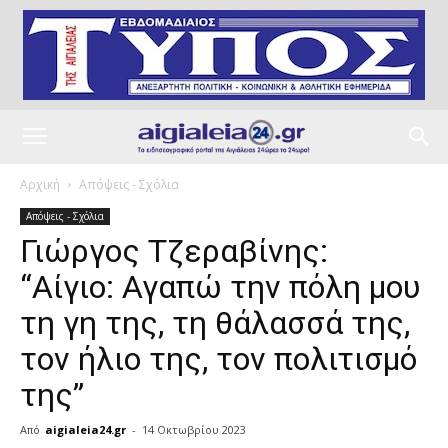
Αρχική
Απόψεις - Σχόλια
Απόψεις - Σχόλια
Γιώργος Τζεραβίνης:
“Αίγιο: Αγαπώ την πόλη μου
τη γη της, τη θάλασσά της,
τον ήλιο της, τον πολιτισμό
της”
Από
aigialeia24.gr
-
14 Οκτωβρίου 2023