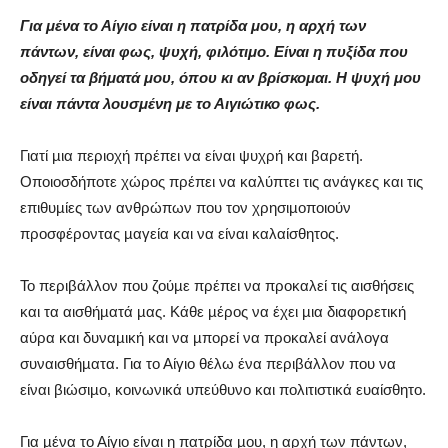
Για μένα το Αίγιο είναι η πατρίδα μου, η αρχή των
πάντων, είναι φως, ψυχή, φιλότιμο. Είναι η πυξίδα που
οδηγεί τα βήματά μου, όπου κι αν βρίσκομαι. Η ψυχή μου
είναι πάντα λουσμένη με το Αιγιώτικο φως.
Γιατί µια περιοχή πρέπει να είναι ψυχρή και βαρετή.
Οποιοσδήποτε χώρος πρέπει να καλύπτει τις ανάγκες και τις
επιθυµίες των ανθρώπων που τον χρησιµοποιούν
προσφέροντας µαγεία και να είναι καλαίσθητος.
Το περιβάλλον που ζούµε πρέπει να προκαλεί τις αισθήσεις
και τα αισθήµατά µας. Κάθε µέρος να έχει µια διαφορετική
αύρα και δυναµική και να µπορεί να προκαλεί ανάλογα
συναισθήµατα. Για το Αίγιο θέλω ένα περιβάλλον που να
είναι βιώσιµο, κοινωνικά υπεύθυνο και πολιτιστικά ευαίσθητο.
Για µένα το Αίγιο είναι η πατρίδα µου, η αρχή των πάντων,