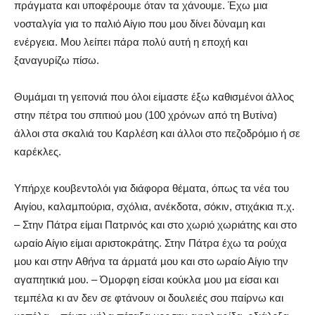
πράγµατα και υποφέρουµε όταν τα χάνουµε. Έχω µια
νοσταλγία για το παλιό Αίγιο που µου δίνει δύναµη και
ενέργεια. Μου λείπει πάρα πολύ αυτή η εποχή και
ξαναγυρίζω πίσω.
Θυµάµαι τη γειτονιά που όλοι είµαστε έξω καθισµένοι άλλος
στην πέτρα του σπιτιού µου (100 χρόνων από τη Βυτίνα)
άλλοι στα σκαλιά του Καρλέση και άλλοι στο πεζοδρόµιο ή σε
καρέκλες.
Υπήρχε κουβεντολόι για διάφορα θέµατα, όπως τα νέα του
Αιγίου, καλαµπούρια, σχόλια, ανέκδοτα, σόκιν, στιχάκια π.χ.
– Στην Πάτρα είµαι Πατρινός και στο χωριό χωριάτης και στο
ωραίο Αίγιο είµαι αριστοκράτης. Στην Πάτρα έχω τα ρούχα
µου και στην Αθήνα τα άρµατά µου και στο ωραίο Αίγιο την
αγαπητικιά µου. – Όµορφη είσαι κούκλα µου µα είσαι και
τεµπέλα κι αν δεν σε φτάνουν οι δουλειές σου παίρνω και