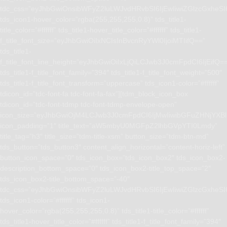
tdc_css=”eyJhbGwiOnsibWFyZ2luLWJvdHRvbSI6IjEwIiwiZGlzcGxhe
tds_icon1-hover_color=”rgba(255,255,255,0.8)” tds_title1-
title_color=”#ffffff” tds_title1-hover_title_color=”#ffffff” tds_title1-
f_title_font_size=”eyJhbGwiOiIxNCIsInBvcnRyYWl0IjoiMTIifQ==”
tds_title1-
f_title_font_line_height=”eyJhbGwiOiIxLjQiLCJwb3J0cmFpdCI6IjEifQ=
tds_title1-f_title_font_family=”394″ tds_title1-f_title_font_weight=”500″
tds_title1-f_title_font_transform=”uppercase” tds_icon1-color=”#ffffff”
tdicon_id=”tdc-font-fa tdc-font-fa-fax”][tdm_block_icon_box
tdicon_id=”tdc-font-tdmp tdc-font-tdmp-envelope-open”
icon_size=”eyJhbGwiOjM4LCJwb3J0cmFpdCI6IjMwIiwibGFuZHNjYXBlI
icon_padding=”1″ title_text=”aW5mbyU0MGFpZ2lhbGVpYTI0Lmdy”
title_tag=”h3″ title_size=”tdm-title-xsm” button_size=”tdm-btn-md”
tds_button=”tds_button3″ content_align_horizontal=”content-horiz-left”
button_icon_space=”0″ tds_icon_box=”tds_icon_box2″ tds_icon_box2-
description_bottom_space=”0″ tds_icon_box2-title_top_space=”2″
tds_icon_box2-title_bottom_space=”-40″
tdc_css=”eyJhbGwiOnsibWFyZ2luLWJvdHRvbSI6IjEwIiwiZGlzcGxhe
tds_icon1-color=”#ffffff” tds_icon1-
hover_color=”rgba(255,255,255,0.8)” tds_title1-title_color=”#ffffff”
tds_title1-hover_title_color=”#ffffff” tds_title1-f_title_font_family=”394″