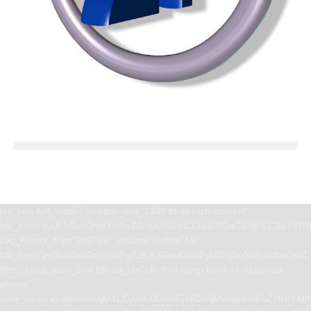
[vc_row full_width=”stretch_row_1400 td-stretch-content”
tdc_css=”eyJhbGwiOnsiYm9yZGVyLXRvcC13aWR0aCI6IjEiLCJwYWRk
svg_height_top=”200″][vc_column width=”1/4″
tdc_css=”eyJhbGwiOnsibWFyZ2luLXRvcCI6Ii0yMCIsImNvbnRlbnQta
[tdm_block_icon_box tdicon_id=”tdc-font-tdmp tdc-font-tdmp-old-
phone”
icon_size=”eyJhbGwiOjM4LCJwb3J0cmFpdCI6IjMwIiwibGFuZHNjYXBlI