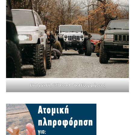
Dirty VeDi, Off Road - 4x4 Εξορμήσεις