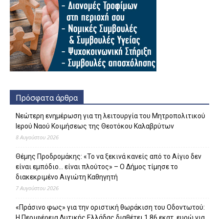
Πρόσφατα άρθρα
Νεώτερη ενημέρωση για τη λειτουργία του Μητροπολιτικού
Ιερού Ναού Κοιμήσεως της Θεοτόκου Καλαβρύτων
8 Αυγούστου 2026
Θέμης Προδρομάκης: «Το να ξεκινά κανείς από το Αίγιο δεν
είναι εμπόδιο… είναι πλούτος» – O Δήμος τίμησε το
διακεκριμένο Αιγιώτη Καθηγητή
7 Αυγούστου 2026
«Πράσινο φως» για την οριστική θωράκιση του Οδοντωτού:
Η Περιφέρεια Δυτικής Ελλάδας διαθέτει 1,86 εκατ. ευρώ για