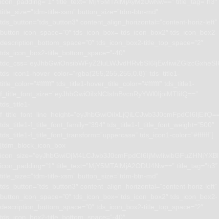
icon_padding=”1″ title_text=”MjY5MTAlMjAyMzUwNw==” title_tag=”h3″
title_size=”tdm-title-xsm” button_size=”tdm-btn-md”
tds_button=”tds_button3″ content_align_horizontal=”content-horiz-left”
button_icon_space=”0″ tds_icon_box=”tds_icon_box2″ tds_icon_box2-
description_bottom_space=”0″ tds_icon_box2-title_top_space=”2″
tds_icon_box2-title_bottom_space=”-40″
tdc_css=”eyJhbGwiOnsibWFyZ2luLWJvdHRvbSI6IjEwIiwiZGlzcGxhe
tds_icon1-hover_color=”rgba(255,255,255,0.8)” tds_title1-
title_color=”#ffffff” tds_title1-hover_title_color=”#ffffff” tds_title1-
f_title_font_size=”eyJhbGwiOiIxNCIsInBvcnRyYWl0IjoiMTIifQ==”
tds_title1-
f_title_font_line_height=”eyJhbGwiOiIxLjQiLCJwb3J0cmFpdCI6IjEifQ=
tds_title1-f_title_font_family=”394″ tds_title1-f_title_font_weight=”500″
tds_title1-f_title_font_transform=”uppercase” tds_icon1-color=”#ffffff”]
[tdm_block_icon_box
icon_size=”eyJhbGwiOjM4LCJwb3J0cmFpdCI6IjMwIiwibGFuZHNjYXBlI
icon_padding=”1″ title_text=”MjY5MTAlMjA2ODU4Nw==” title_tag=”h3″
title_size=”tdm-title-xsm” button_size=”tdm-btn-md”
tds_button=”tds_button3″ content_align_horizontal=”content-horiz-left”
button_icon_space=”0″ tds_icon_box=”tds_icon_box2″ tds_icon_box2-
description_bottom_space=”0″ tds_icon_box2-title_top_space=”2″
tds_icon_box2-title_bottom_space=”-40″