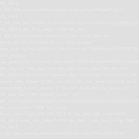
tds_title1-
f_title_font_size=”eyJhbGwiOiIxNCIsInBvcnRyYWl0IjoiMTIifQ==”
tds_title1-
f_title_font_line_height=”eyJhbGwiOiIxLjQiLCJwb3J0cmFpdCI6IjEifQ=
tds_title1-f_title_font_weight=”500″ tds_title1-
f_title_font_transform=”uppercase”][tdm_block_icon_box
tdicon_id=”tdc-font-tdmp tdc-font-tdmp-location”
icon_size=”eyJhbGwiOjM4LCJwb3J0cmFpdCI6IjMwIiwibGFuZHNjYXBlI
icon_padding=”1″
title_text=”JUNFJTkxJUNFJUI4LiUyMCVDRSVBNiVDRSVCMSVD
title_tag=”h3″ title_size=”tdm-title-xsm” button_size=”tdm-btn-md”
tds_button=”tds_button3″ content_align_horizontal=”content-horiz-left”
button_icon_space=”0″ tds_icon_box=”tds_icon_box2″ tds_icon_box2-
description_bottom_space=”0″ tds_icon_box2-title_top_space=”2″
tds_icon_box2-title_bottom_space=”-40″
tdc_css=”eyJhbGwiOnsibWFyZ2luLWJvdHRvbSI6IjAiLCJkaXNwbGF5I
tds_icon1-color=”#ffffff” tds_icon1-
hover_color=”rgba(255,255,255,0.8)” tds_title1-title_color=”#ffffff”
tds_title1-hover_title_color=”#ffffff” tds_title1-f_title_font_family=”394″
tds_title1-
f_title_font_size=”eyJhbGwiOiIxNCIsInBvcnRyYWl0IjoiMTIifQ==”