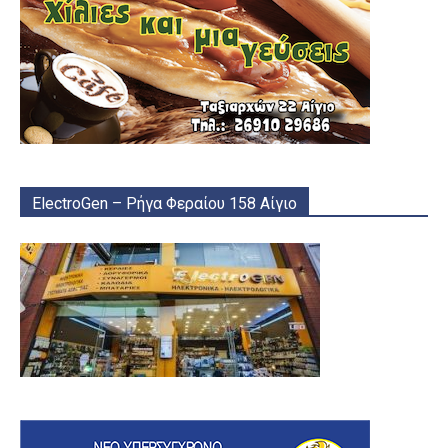
ElectroGen – Ρήγα Φεραίου 158 Αίγιο