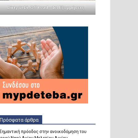
Dirty VeDi, Off Road - 4x4 Εξορμήσεις
Πρόσφατα άρθρα
Σημαντική πρόοδος στην ανοικοδόμηση του