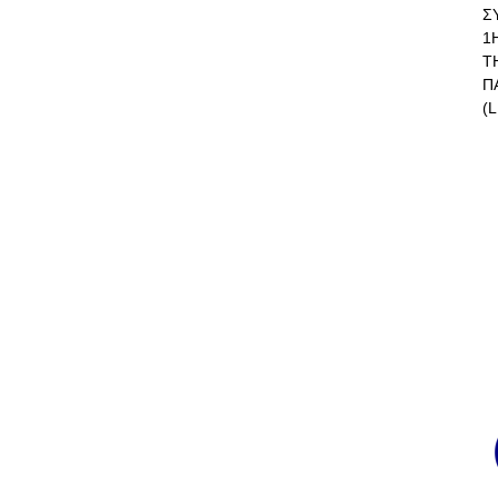
Σ
1
Τ
Π
(L