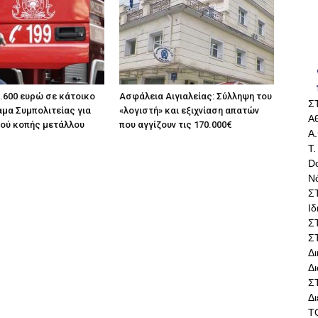
.600 ευρώ σε κάτοικο
Ασφάλεια Αιγιαλείας: Σύλληψη του
Σ
μα Συμπολιτείας για
«λογιστή» και εξιχνίαση απατών
Αθ
ού κοπής μετάλλου
που αγγίζουν τις 170.000€
Α.
Τ.
Do
Ν
Σ
Ι
Σ
Σ
Δ
Δι
Σ
Δ
Τ