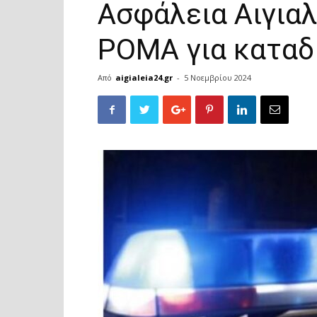
Ασφάλεια Αιγια
ΡΟΜΑ για καταδ
Από
aigialeia24.gr
-
5 Νοεμβρίου 2024