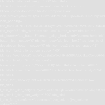
tds_title1-f_title_font_weight=”500″ tds_title1-
f_title_font_transform=”uppercase”][tdm_block_icon_box
tdicon_id=”tdc-font-tdmp tdc-font-tdmp-location”
icon_size=”eyJhbGwiOjM4LCJwb3J0cmFpdCI6IjMwIiwibGFuZHNjYXBlI
icon_padding=”1″
title_text=”JUNFJTkxJUNFJUI4LiUyMCVDRSVBNiVDRSVCMSVD
title_tag=”h3″ title_size=”tdm-title-xsm” button_size=”tdm-btn-md”
tds_button=”tds_button3″ content_align_horizontal=”content-horiz-left”
button_icon_space=”0″ tds_icon_box=”tds_icon_box2″ tds_icon_box2-
description_bottom_space=”0″ tds_icon_box2-title_top_space=”2″
tds_icon_box2-title_bottom_space=”-40″
tdc_css=”eyJhbGwiOnsibWFyZ2luLWJvdHRvbSI6IjAiLCJkaXNwbGF5I
tds_icon1-color=”#ffffff” tds_icon1-
hover_color=”rgba(255,255,255,0.8)” tds_title1-title_color=”#ffffff”
tds_title1-hover_title_color=”#ffffff” tds_title1-f_title_font_family=”394″
tds_title1-
f_title_font_size=”eyJhbGwiOiIxNCIsInBvcnRyYWl0IjoiMTIifQ==”
tds_title1-
f_title_font_line_height=”eyJhbGwiOiIxLjQiLCJwb3J0cmFpdCI6IjEifQ=
tds_title1-f_title_font_weight=”500″ tds_title1-
f_title_font_transform=”uppercase”][/vc_column][vc_column
width=”1/4″