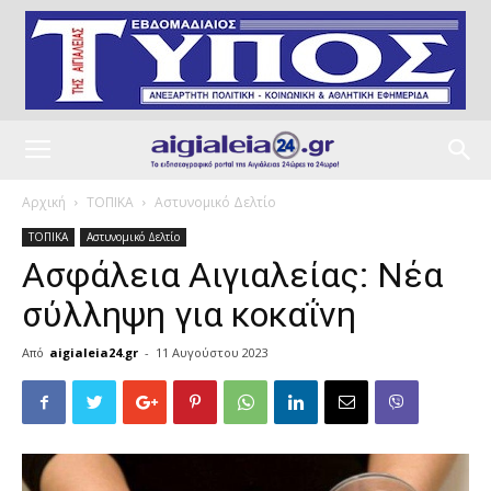
Αρχική
ΤΟΠΙΚΑ
Αστυνομικό Δελτίο
ΤΟΠΙΚΑ
Αστυνομικό Δελτίο
Ασφάλεια Αιγιαλείας: Νέα
σύλληψη για κοκαΐνη
Από
aigialeia24.gr
-
11 Αυγούστου 2023