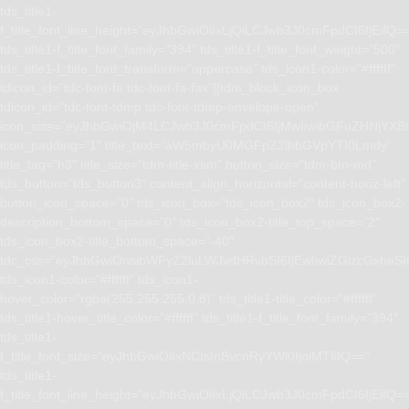
tds_title1-
f_title_font_line_height=”eyJhbGwiOiIxLjQiLCJwb3J0cmFpdCI6IjEifQ=
tds_title1-f_title_font_family=”394″ tds_title1-f_title_font_weight=”500″
tds_title1-f_title_font_transform=”uppercase” tds_icon1-color=”#ffffff”
tdicon_id=”tdc-font-fa tdc-font-fa-fax”][tdm_block_icon_box
tdicon_id=”tdc-font-tdmp tdc-font-tdmp-envelope-open”
icon_size=”eyJhbGwiOjM4LCJwb3J0cmFpdCI6IjMwIiwibGFuZHNjYXBlI
icon_padding=”1″ title_text=”aW5mbyU0MGFpZ2lhbGVpYTI0Lmdy”
title_tag=”h3″ title_size=”tdm-title-xsm” button_size=”tdm-btn-md”
tds_button=”tds_button3″ content_align_horizontal=”content-horiz-left”
button_icon_space=”0″ tds_icon_box=”tds_icon_box2″ tds_icon_box2-
description_bottom_space=”0″ tds_icon_box2-title_top_space=”2″
tds_icon_box2-title_bottom_space=”-40″
tdc_css=”eyJhbGwiOnsibWFyZ2luLWJvdHRvbSI6IjEwIiwiZGlzcGxhe
tds_icon1-color=”#ffffff” tds_icon1-
hover_color=”rgba(255,255,255,0.8)” tds_title1-title_color=”#ffffff”
tds_title1-hover_title_color=”#ffffff” tds_title1-f_title_font_family=”394″
tds_title1-
f_title_font_size=”eyJhbGwiOiIxNCIsInBvcnRyYWl0IjoiMTIifQ==”
tds_title1-
f_title_font_line_height=”eyJhbGwiOiIxLjQiLCJwb3J0cmFpdCI6IjEifQ=