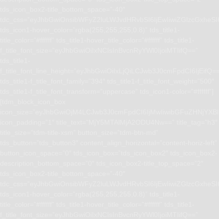
tds_icon_box2-title_bottom_space=”-40″
tdc_css=”eyJhbGwiOnsibWFyZ2luLWJvdHRvbSI6IjEwIiwiZGlzcGxhe
tds_icon1-hover_color=”rgba(255,255,255,0.8)” tds_title1-
title_color=”#ffffff” tds_title1-hover_title_color=”#ffffff” tds_title1-
f_title_font_size=”eyJhbGwiOiIxNCIsInBvcnRyYWl0IjoiMTIifQ==”
tds_title1-
f_title_font_line_height=”eyJhbGwiOiIxLjQiLCJwb3J0cmFpdCI6IjEifQ=
tds_title1-f_title_font_family=”394″ tds_title1-f_title_font_weight=”500″
tds_title1-f_title_font_transform=”uppercase” tds_icon1-color=”#ffffff”]
[tdm_block_icon_box
icon_size=”eyJhbGwiOjM4LCJwb3J0cmFpdCI6IjMwIiwibGFuZHNjYXBlI
icon_padding=”1″ title_text=”MjY5MTAlMjA2ODU4Nw==” title_tag=”h3″
title_size=”tdm-title-xsm” button_size=”tdm-btn-md”
tds_button=”tds_button3″ content_align_horizontal=”content-horiz-left”
button_icon_space=”0″ tds_icon_box=”tds_icon_box2″ tds_icon_box2-
description_bottom_space=”0″ tds_icon_box2-title_top_space=”2″
tds_icon_box2-title_bottom_space=”-40″
tdc_css=”eyJhbGwiOnsibWFyZ2luLWJvdHRvbSI6IjEwIiwiZGlzcGxhe
tds_icon1-hover_color=”rgba(255,255,255,0.8)” tds_title1-
title_color=”#ffffff” tds_title1-hover_title_color=”#ffffff” tds_title1-
f_title_font_size=”eyJhbGwiOiIxNCIsInBvcnRyYWl0IjoiMTIifQ==”