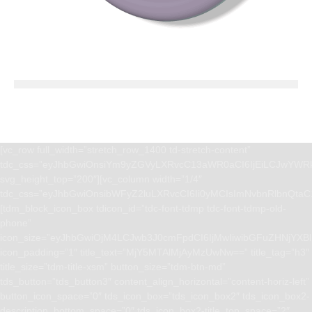
[vc_row full_width=”stretch_row_1400 td-stretch-content”
tdc_css=”eyJhbGwiOnsiYm9yZGVyLXRvcC13aWR0aCI6IjEiLCJwYWRk
svg_height_top=”200″][vc_column width=”1/4″
tdc_css=”eyJhbGwiOnsibWFyZ2luLXRvcCI6Ii0yMCIsImNvbnRlbnQta
[tdm_block_icon_box tdicon_id=”tdc-font-tdmp tdc-font-tdmp-old-
phone”
icon_size=”eyJhbGwiOjM4LCJwb3J0cmFpdCI6IjMwIiwibGFuZHNjYXBlI
icon_padding=”1″ title_text=”MjY5MTAlMjAyMzUwNw==” title_tag=”h3″
title_size=”tdm-title-xsm” button_size=”tdm-btn-md”
tds_button=”tds_button3″ content_align_horizontal=”content-horiz-left”
button_icon_space=”0″ tds_icon_box=”tds_icon_box2″ tds_icon_box2-
description_bottom_space=”0″ tds_icon_box2-title_top_space=”2″