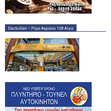
ElectroGen – Ρήγα Φεραίου 158 Αίγιο