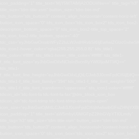
icon_padding=”1″ title_text=”MjY5MTAlMjA2ODU4Nw==” title_tag=”h3″
title_size=”tdm-title-xsm” button_size=”tdm-btn-md”
tds_button=”tds_button3″ content_align_horizontal=”content-horiz-left”
button_icon_space=”0″ tds_icon_box=”tds_icon_box2″ tds_icon_box2-
description_bottom_space=”0″ tds_icon_box2-title_top_space=”2″
tds_icon_box2-title_bottom_space=”-40″
tdc_css=”eyJhbGwiOnsibWFyZ2luLWJvdHRvbSI6IjEwIiwiZGlzcGxhe
tds_icon1-hover_color=”rgba(255,255,255,0.8)” tds_title1-
title_color=”#ffffff” tds_title1-hover_title_color=”#ffffff” tds_title1-
f_title_font_size=”eyJhbGwiOiIxNCIsInBvcnRyYWl0IjoiMTIifQ==”
tds_title1-
f_title_font_line_height=”eyJhbGwiOiIxLjQiLCJwb3J0cmFpdCI6IjEifQ=
tds_title1-f_title_font_family=”394″ tds_title1-f_title_font_weight=”500″
tds_title1-f_title_font_transform=”uppercase” tds_icon1-color=”#ffffff”
tdicon_id=”tdc-font-fa tdc-font-fa-fax”][tdm_block_icon_box
tdicon_id=”tdc-font-tdmp tdc-font-tdmp-envelope-open”
icon_size=”eyJhbGwiOjM4LCJwb3J0cmFpdCI6IjMwIiwibGFuZHNjYXBlI
icon_padding=”1″ title_text=”aW5mbyU0MGFpZ2lhbGVpYTI0Lmdy”
title_tag=”h3″ title_size=”tdm-title-xsm” button_size=”tdm-btn-md”
tds_button=”tds_button3″ content_align_horizontal=”content-horiz-left”
button_icon_space=”0″ tds_icon_box=”tds_icon_box2″ tds_icon_box2-