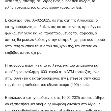
διάπραξη
απάτης
σε βάρος ενός ημεδαπού άνδρα, τα
πλήρη στοιχεία του οποίου έχουν ταυτοποιηθεί.
Ειδικότερα, στις 06-02-2025, σε περιοχή της Αιγιαλείας, ο
κατηγορούμενος
επιβαίνοντας σε αυτοκίνητο, προσέγγισε
ηλικιωμένη γυναίκα και προσποιούμενος τον αρμόδιο, ο
οποίος θα μεσολαβούσε για την είσπραξη χρηματικού ποσού
από
ασφαλιστικό ταμείο του συζύγου της, την έπεισε να
επιβιβαστεί στο όχημα.
Η παθούσα πείστηκε από τα λεγόμενα του απατεώνα και
προέβη σε ανάληψη -600- ευρώ από ΑΤΜ τράπεζας, ενώ
στην συνέχεια ο κατηγορούμενος την μετέφερε στην οικία
της, όπου η παθούσα του έδωσε ακόμα (400) ευρώ.
Επιπλέον, ο κατηγορούμενος στις 10-02-2025 αποπειράθηκε
να εξαπατήσει μια ακόμα ηλικιωμένη γυναίκα στο Αίγιο με
την ίδια μεθοδολογία, η οποία αντιλήφθηκε την πρόθεση του