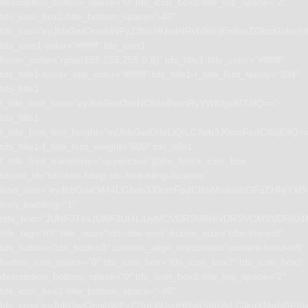
description_bottom_space=”0″ tds_icon_box2-title_top_space=”2″
tds_icon_box2-title_bottom_space=”-40″
tdc_css=”eyJhbGwiOnsibWFyZ2luLWJvdHRvbSI6IjEwIiwiZGlzcGxhe
tds_icon1-color=”#ffffff” tds_icon1-
hover_color=”rgba(255,255,255,0.8)” tds_title1-title_color=”#ffffff”
tds_title1-hover_title_color=”#ffffff” tds_title1-f_title_font_family=”394″
tds_title1-
f_title_font_size=”eyJhbGwiOiIxNCIsInBvcnRyYWl0IjoiMTIifQ==”
tds_title1-
f_title_font_line_height=”eyJhbGwiOiIxLjQiLCJwb3J0cmFpdCI6IjEifQ=
tds_title1-f_title_font_weight=”500″ tds_title1-
f_title_font_transform=”uppercase”][tdm_block_icon_box
tdicon_id=”tdc-font-tdmp tdc-font-tdmp-location”
icon_size=”eyJhbGwiOjM4LCJwb3J0cmFpdCI6IjMwIiwibGFuZHNjYXBlI
icon_padding=”1″
title_text=”JUNFJTkxJUNFJUI4LiUyMCVDRSVBNiVDRSVCMSVD
title_tag=”h3″ title_size=”tdm-title-xsm” button_size=”tdm-btn-md”
tds_button=”tds_button3″ content_align_horizontal=”content-horiz-left”
button_icon_space=”0″ tds_icon_box=”tds_icon_box2″ tds_icon_box2-
description_bottom_space=”0″ tds_icon_box2-title_top_space=”2″
tds_icon_box2-title_bottom_space=”-40″
tdc_css=”eyJhbGwiOnsibWFyZ2luLWJvdHRvbSI6IjAiLCJkaXNwbGF5I