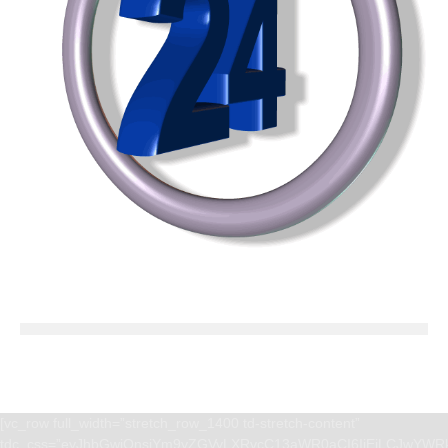
[vc_row full_width=”stretch_row_1400 td-stretch-content”
tdc_css=”eyJhbGwiOnsiYm9yZGVyLXRvcC13aWR0aCI6IjEiLCJwYWRk