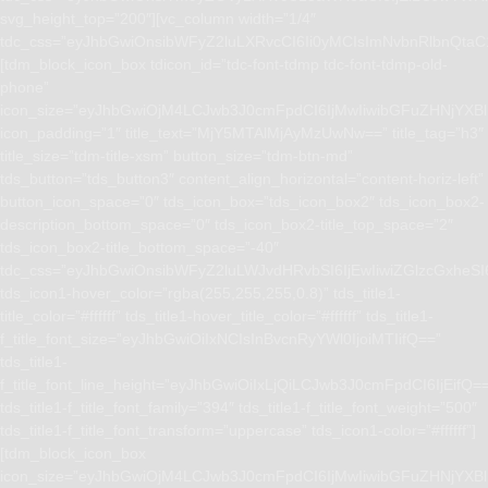
svg_height_top=”200″][vc_column width=”1/4″
tdc_css=”eyJhbGwiOnsibWFyZ2luLXRvcCI6Ii0yMCIsImNvbnRlbnQta
[tdm_block_icon_box tdicon_id=”tdc-font-tdmp tdc-font-tdmp-old-
phone”
icon_size=”eyJhbGwiOjM4LCJwb3J0cmFpdCI6IjMwIiwibGFuZHNjYXBlI
icon_padding=”1″ title_text=”MjY5MTAlMjAyMzUwNw==” title_tag=”h3″
title_size=”tdm-title-xsm” button_size=”tdm-btn-md”
tds_button=”tds_button3″ content_align_horizontal=”content-horiz-left”
button_icon_space=”0″ tds_icon_box=”tds_icon_box2″ tds_icon_box2-
description_bottom_space=”0″ tds_icon_box2-title_top_space=”2″
tds_icon_box2-title_bottom_space=”-40″
tdc_css=”eyJhbGwiOnsibWFyZ2luLWJvdHRvbSI6IjEwIiwiZGlzcGxhe
tds_icon1-hover_color=”rgba(255,255,255,0.8)” tds_title1-
title_color=”#ffffff” tds_title1-hover_title_color=”#ffffff” tds_title1-
f_title_font_size=”eyJhbGwiOiIxNCIsInBvcnRyYWl0IjoiMTIifQ==”
tds_title1-
f_title_font_line_height=”eyJhbGwiOiIxLjQiLCJwb3J0cmFpdCI6IjEifQ=
tds_title1-f_title_font_family=”394″ tds_title1-f_title_font_weight=”500″
tds_title1-f_title_font_transform=”uppercase” tds_icon1-color=”#ffffff”]
[tdm_block_icon_box
icon_size=”eyJhbGwiOjM4LCJwb3J0cmFpdCI6IjMwIiwibGFuZHNjYXBlI