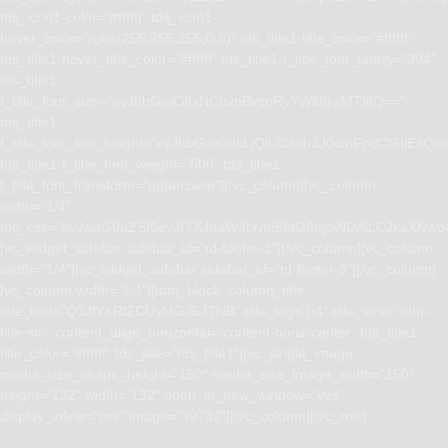
tds_icon1-color=”#ffffff” tds_icon1-
hover_color=”rgba(255,255,255,0.8)” tds_title1-title_color=”#ffffff”
tds_title1-hover_title_color=”#ffffff” tds_title1-f_title_font_family=”394″
tds_title1-
f_title_font_size=”eyJhbGwiOiIxNCIsInBvcnRyYWl0IjoiMTIifQ==”
tds_title1-
f_title_font_line_height=”eyJhbGwiOiIxLjQiLCJwb3J0cmFpdCI6IjEifQ=
tds_title1-f_title_font_weight=”500″ tds_title1-
f_title_font_transform=”uppercase”][/vc_column][vc_column
width=”1/4″
tdc_css=”eyJwaG9uZSI6eyJtYXJnaW4tYm90dG9tIjoiNDAiLCJkaXNwb
[vc_widget_sidebar sidebar_id=”td-footer-1″][/vc_column][vc_column
width=”1/4″][vc_widget_sidebar sidebar_id=”td-footer-3″][/vc_column]
[vc_column width=”1/4″][tdm_block_column_title
title_text=”Q3JlYXRlZCUyMGJ5JTNB” title_tag=”h4″ title_size=”tdm-
title-sm” content_align_horizontal=”content-horiz-center” tds_title1-
title_color=”#ffffff” tds_title=”tds_title1″][vc_single_image
media_size_image_height=”150″ media_size_image_width=”150″
height=”132″ width=”132″ open_in_new_window=”yes”
display_inline=”yes” image=”39732″][/vc_column][/vc_row]