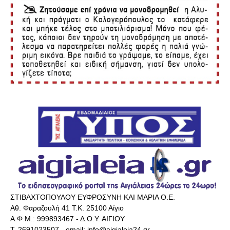
ΣΤΙΒΑΧΤΟΠΟΥΛΟΥ ΕΥΦΡΟΣΥΝΗ ΚΑΙ ΜΑΡΙΑ Ο.Ε.
Αθ. Φαραζουλή 41 Τ.Κ. 25100 Αίγιο
Α.Φ.Μ.: 999893467 - Δ.Ο.Υ. ΑΙΓΙΟΥ
Τ. 2691023507 - email: info@aigialeia24.gr