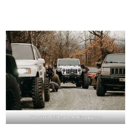
Dirty VeDi, Off Road - 4x4 Εξορμήσεις