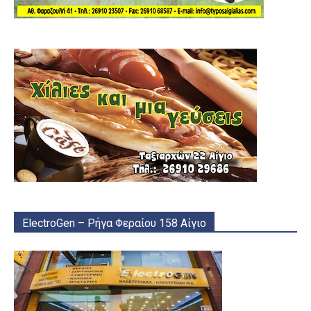
ElectroGen – Ρήγα Φεραίου 158 Αίγιο