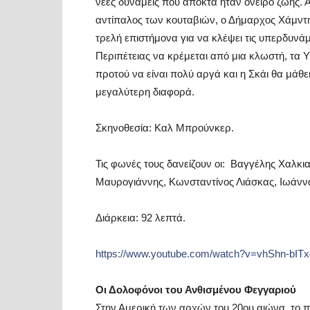
νέες δυνάμεις που αποκτά ήταν όνειρο ζωής.
αντίπαλος των κουταβιών, ο Δήμαρχος Χάμντιν
τρελή επιστήμονα για να κλέψει τις υπερδυνάμε
Περιπέτειας να κρέμεται από μια κλωστή, τα
προτού να είναι πολύ αργά και η Σκάι θα μάθει
μεγαλύτερη διαφορά.
Σκηνοθεσία: Καλ Μπρούνκερ.
Τις φωνές τους δανείζουν οι: Βαγγέλης Χαλκ
Μαυρογιάννης, Κωνσταντίνος Λιάσκας, Ιωάνν
Διάρκεια: 92 λεπτά.
https://www.youtube.com/watch?v=vhShn-bI
Οι Δολοφόνοι του Ανθισμένου Φεγγαριού
Στην Αμερική των αρχών του 20ου αιώνα, το 