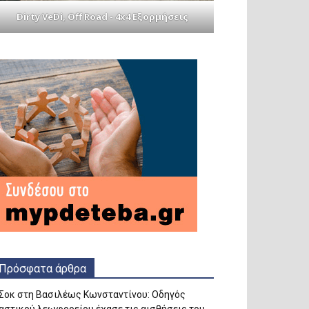
Dirty VeDi, Off Road - 4x4 Εξορμήσεις
Πρόσφατα άρθρα
Σοκ στη Βασιλέως Κωνσταντίνου: Οδηγός