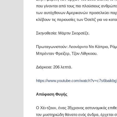
που γίνονται από τους πιο πλούσιους ανθρώπ
των αυτόχθονων Αμερικανών προσελκύει παρε
κλέβουν τις περιουσίες των Όσεϊτζ για να κατ
Σκηνοθεσία: Μάρτιν Σκορσέζε.
Πρωταγωνιστούν: Λεονάρντο Ντι Κάπριο, Ρόμπ
Μπρένταν Φρείζερ, Τζον Λίθγκοου.
Διάρκεια: 206 λεπτά.
https://www.youtube.com/watch?v=c7s6baik
Απόφαση Φυγής
Ο Χέι-τζουν, ένας 35χρονος αστυνομικός επιθ
τον μυστηριώδη θάνατο ενός άνδρα, έρχεται σ