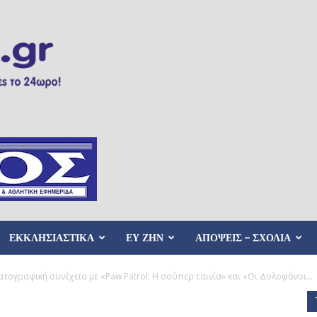
ΕΚΚΛΗΣΙΑΣΤΙΚΑ
ΕΥ ΖΗΝ
ΑΠΟΨΕΙΣ – ΣΧΟΛΙΑ
τογραφική συνέχεια με «Paw Patrol: Η σούπερ ταινία» και «Οι Δολοφόνοι...