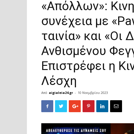
«Απόλλων»: Κιν
συνέχεια με «Pa
ταινία» και «Οι
Ανθισμένου Φεγ
Επιστρέφει η Κ
Λέσχη
Από
aigialeia24.gr
-
10 Νοεμβρίου 2023