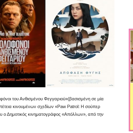
λοφόνοι του Ανθισμένου Φεγγαριού»(βασισμένη σε µία
ιπέτεια κινουμένων σχεδίων «Paw Patrol: Η σούπερ
ου ο Δημοτικός κινηματογράφος «Απόλλων», από την