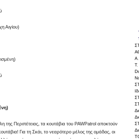
ύ
η Αιγίου)
Σ
Αθ
Α.
τισμένη)
Τ.
Do
ύ
Ν
Σ
Ι
Σ
Σ
ένη)
Δ
Δι
Σ
λη της Περιπέτειας, τα κουτάβια του PAWPatrol αποκτούν
Δ
τάβια! Για τη Σκάι, το νεαρότερο μέλος της ομάδας, οι
Τ