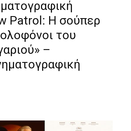
ηματογραφική
w Patrol: Η σούπερ
 Δολοφόνοι του
γαριού» –
ινηματογραφική