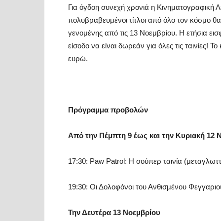
Για όγδοη συνεχή χρονιά η Κινηματογραφική Λ
πολυβραβευμένοι τίτλοι από όλο τον κόσμο θ
γενομένης από τις 13 Νοεμβρίου. Η ετήσια εισ
είσοδο να είναι δωρεάν για όλες τις ταινίες! Το
ευρώ.
Πρόγραμμα προβολών
Από
την Πέμπτη 9
έως και την Κυριακή 12 
17:30: Paw Patrol: Η σούπερ ταινία (μεταγλωτ
19:30: Οι Δολοφόνοι του Ανθισμένου Φεγγαριο
Την Δευτέρα 13 Νοεμβρίου