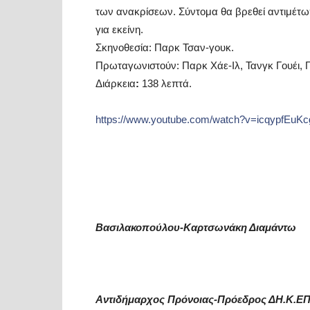
των ανακρίσεων. Σύντομα θα βρεθεί αντιμέτωπο
για εκείνη.
Σκηνοθεσία: Παρκ Τσαν-γουκ.
Πρωταγωνιστούν: Παρκ Χάε-Ιλ, Τανγκ Γουέι, Γ
Διάρκεια
:
138 λεπτά.
https://www.youtube.com/watch?v=icqypfEuK
Βασιλακοπούλου-Καρτσωνάκη Διαμάντω
Αντιδήμαρχος Πρόνοιας-Πρόεδρος ΔΗ.Κ.ΕΠ