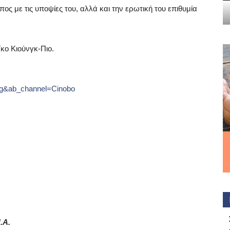
ς με τις υποψίες του, αλλά και την ερωτική του επιθυμία
κο Κιούνγκ-Πιο.
cg&ab_channel=Cinobo
.Α.