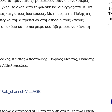
 Αλλά τα πράγματα χειροτερεύουν όταν ο μεγαλύτερος
Σ
γκερ, το σκάει από τη φυλακή και συνεργάζεται με μία
1
ις και για τους δύο κακούς. Με τη μοίρα της Πόλης της
Τ
Π
 Υπερκουτάβια πρέπει να σταματήσουν τους κακούς
(L
 ότι ακόμα και το πιο μικρό κουτάβι μπορεί να κάνει τη
ιαδάκης, Κώστας Αποστολίδης, Γιώργος Μαντάς, Θανάσης
α Αβδελοπούλου.
Tx4&ab_channel=VILLAGE
πετρέλαιο αποφέρει αμύθητα πλούτη στη φυλή των Όσεϊτζ,