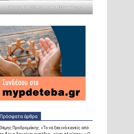
Dirty VeDi, Off Road - 4x4 Εξορμήσεις
Πρόσφατα άρθρα
Θέμης Προδρομάκης: «Το να ξεκινά κανείς από