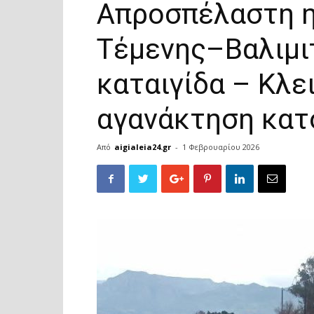
Απροσπέλαστη η
Τέμενης–Βαλιμι
καταιγίδα – Κλε
αγανάκτηση κατ
Από
aigialeia24.gr
-
1 Φεβρουαρίου 2026