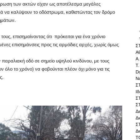
άβρωση των ακτών είχαν ως αποτέλεσμα μεγάλες
κά να καλύψουν το οδόστρωμα, καθιστώντας τον δρόμο
χημάτων.
τους, επισημαίνοντας ότι πρόκειται για ένα χρόνιο
μένες επισημάνσεις προς τις αρμόδιες αρχές, χωρίς όμως
Σ
Αθ
Α.
ν παραλιακή οδό σε σημείο υψηλού κινδύνου, με τους
Τ.
ν όλο το χρόνο) να φοβούνται πλέον όχι μόνο για τις
Do
ς.
Ν
Σ
Ι
Σ
Σ
Δ
Δι
Σ
Δ
Τ