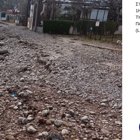
Σ
1
Τ
Π
(L