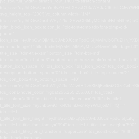
[vc_row full_width=”stretch_row_1400 td-stretch-content”
tdc_css=”eyJhbGwiOnsiYm9yZGVyLXRvcC13aWR0aCI6IjEiLCJwYWRk
svg_height_top=”200″][vc_column width=”1/4″
tdc_css=”eyJhbGwiOnsibWFyZ2luLXRvcCI6Ii0yMCIsImNvbnRlbnQta
[tdm_block_icon_box tdicon_id=”tdc-font-tdmp tdc-font-tdmp-old-
phone”
icon_size=”eyJhbGwiOjM4LCJwb3J0cmFpdCI6IjMwIiwibGFuZHNjYXBlI
icon_padding=”1″ title_text=”MjY5MTAlMjAyMzUwNw==” title_tag=”h3″
title_size=”tdm-title-xsm” button_size=”tdm-btn-md”
tds_button=”tds_button3″ content_align_horizontal=”content-horiz-left”
button_icon_space=”0″ tds_icon_box=”tds_icon_box2″ tds_icon_box2-
description_bottom_space=”0″ tds_icon_box2-title_top_space=”2″
tds_icon_box2-title_bottom_space=”-40″
tdc_css=”eyJhbGwiOnsibWFyZ2luLWJvdHRvbSI6IjEwIiwiZGlzcGxhe
tds_icon1-hover_color=”rgba(255,255,255,0.8)” tds_title1-
title_color=”#ffffff” tds_title1-hover_title_color=”#ffffff” tds_title1-
f_title_font_size=”eyJhbGwiOiIxNCIsInBvcnRyYWl0IjoiMTIifQ==”
tds_title1-
f_title_font_line_height=”eyJhbGwiOiIxLjQiLCJwb3J0cmFpdCI6IjEifQ=
tds_title1-f_title_font_family=”394″ tds_title1-f_title_font_weight=”500″
tds_title1-f_title_font_transform=”uppercase” tds_icon1-color=”#ffffff”]
[tdm_block_icon_box