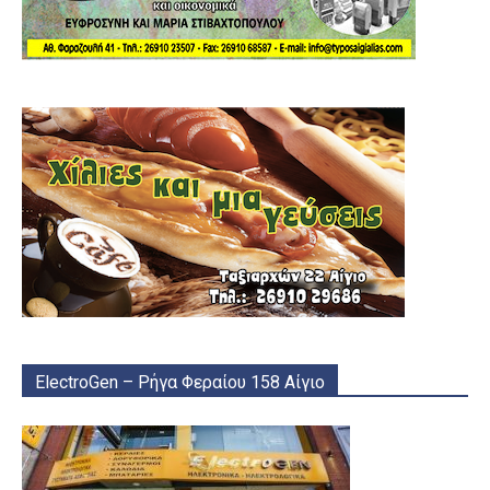
ElectroGen – Ρήγα Φεραίου 158 Αίγιο