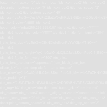
button_icon_space=”0″ tds_icon_box=”tds_icon_box2″ tds_icon_box2-
description_bottom_space=”0″ tds_icon_box2-title_top_space=”2″
tds_icon_box2-title_bottom_space=”-40″
tdc_css=”eyJhbGwiOnsibWFyZ2luLWJvdHRvbSI6IjEwIiwiZGlzcGxhe
tds_icon1-color=”#ffffff” tds_icon1-
hover_color=”rgba(255,255,255,0.8)” tds_title1-title_color=”#ffffff”
tds_title1-hover_title_color=”#ffffff” tds_title1-f_title_font_family=”394″
tds_title1-
f_title_font_size=”eyJhbGwiOiIxNCIsInBvcnRyYWl0IjoiMTIifQ==”
tds_title1-
f_title_font_line_height=”eyJhbGwiOiIxLjQiLCJwb3J0cmFpdCI6IjEifQ=
tds_title1-f_title_font_weight=”500″ tds_title1-
f_title_font_transform=”uppercase”][tdm_block_icon_box
tdicon_id=”tdc-font-tdmp tdc-font-tdmp-location”
icon_size=”eyJhbGwiOjM4LCJwb3J0cmFpdCI6IjMwIiwibGFuZHNjYXBlI
icon_padding=”1″
title_text=”JUNFJTkxJUNFJUI4LiUyMCVDRSVBNiVDRSVCMSVD
title_tag=”h3″ title_size=”tdm-title-xsm” button_size=”tdm-btn-md”
tds_button=”tds_button3″ content_align_horizontal=”content-horiz-left”
button_icon_space=”0″ tds_icon_box=”tds_icon_box2″ tds_icon_box2-
description_bottom_space=”0″ tds_icon_box2-title_top_space=”2″