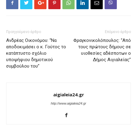
Προηγούμενο άρθρο
Επόμενο άρθρο
Ανδρέας Οικονόμου: “Να
Φραγκονικολόπουλος: “Από
αποδοκιμάσει ο κ. Γούτος το
τους πρώτους δήμους σε
κατάπτυστο σχόλιο
υιοθεσίες αδέσποτων ο
υποψήφιου δημοτικού
Δήμος Αιγιαλείας”
συμβούλου του”
aigialeia24.gr
http://www.aigialeia24.gr