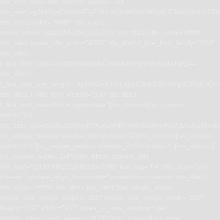
tds_icon_box2-title_bottom_space=”-40″
tdc_css=”eyJhbGwiOnsibWFyZ2luLWJvdHRvbSI6IjAiLCJkaXNwbGF5I
tds_icon1-color=”#ffffff” tds_icon1-
hover_color=”rgba(255,255,255,0.8)” tds_title1-title_color=”#ffffff”
tds_title1-hover_title_color=”#ffffff” tds_title1-f_title_font_family=”394″
tds_title1-
f_title_font_size=”eyJhbGwiOiIxNCIsInBvcnRyYWl0IjoiMTIifQ==”
tds_title1-
f_title_font_line_height=”eyJhbGwiOiIxLjQiLCJwb3J0cmFpdCI6IjEifQ=
tds_title1-f_title_font_weight=”500″ tds_title1-
f_title_font_transform=”uppercase”][/vc_column][vc_column
width=”1/4″
tdc_css=”eyJwaG9uZSI6eyJtYXJnaW4tYm90dG9tIjoiNDAiLCJkaXNwb
[vc_widget_sidebar sidebar_id=”td-footer-1″][/vc_column][vc_column
width=”1/4″][vc_widget_sidebar sidebar_id=”td-footer-3″][/vc_column]
[vc_column width=”1/4″][tdm_block_column_title
title_text=”Q3JlYXRlZCUyMGJ5JTNB” title_tag=”h4″ title_size=”tdm-
title-sm” content_align_horizontal=”content-horiz-center” tds_title1-
title_color=”#ffffff” tds_title=”tds_title1″][vc_single_image
media_size_image_height=”150″ media_size_image_width=”150″
height=”132″ width=”132″ open_in_new_window=”yes”
display_inline=”yes” image=”39732″][/vc_column][/vc_row]