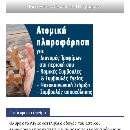
Dirty VeDi, Off Road - 4x4 Εξορμήσεις
Πρόσφατα άρθρα
Θλίψη στο Αίγιο: Κατέληξε ο οδηγός του αστικού
λεωφορείου που έχασε τις αισθήσεις του εν ώρα οδήγησης