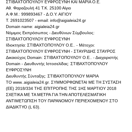
ΣΤΙΒΑΧΤΟΠΟΥΛΟΥ ΕΥΦΡΟΣΥΝΗ ΚΑΙ ΜΑΡΙΑ Ο.Ε.
Αθ. Φαραζουλή 41 Τ.Κ. 25100 Αίγιο
Α.Φ.Μ.: 999893467 - Δ.Ο.Υ. ΑΙΓΙΟΥ
Τ. 2691023507 - email: info@aigialeia24.gr
Domain name: aigialeia24.gr
Νόμιμος Εκπρόσωπος - Διευθύνων Σύμβουλος:
ΣΤΙΒΑΧΤΟΠΟΥΛΟΥ ΕΥΦΡΟΣΥΝΗ
Ιδιοκτησία: ΣΤΙΒΑΧΤΟΠΟΥΛΟΥ Ο.Ε.. - Μέτοχοι:
ΣΤΙΒΑΧΤΟΠΟΥΛΟΥ ΕΥΦΡΟΣΥΝΗ - ΣΤΑΥΡΙΔΗΣ ΣΤΑΥΡΟΣ
Δικαιούχος Domain: ΣΤΙΒΑΧΤΟΠΟΥΛΟΥ Ο.Ε.. - Διαχειριστής
Domain - Διευθυντής Ιστοσελίδας: ΣΤΙΒΑΧΤΟΠΟΥΛΟΥ
ΕΥΦΡΟΣΥΝΗ
Διευθυντής Σύνταξης: ΣΤΙΒΑΧΤΟΠΟΥΛΟΥ ΜΑΡΙΑ
ΤΟ www..aigialeia24.gr. ΣΥΜΜΟΡΦΩΝΕΤΑΙ ΜΕ ΤΗ ΣΥΣΤΑΣΗ
(ΕΕ) 2018/334 ΤΗΣ ΕΠΙΤΡΟΠΗΣ ΤΗΣ 1ΗΣ ΜΑΡΤΙΟΥ 2018
ΣΧΕΤΙΚΑ ΜΕ ΤΑ ΜΕΤΡΑ ΓΙΑ ΤΗΝ ΑΠΟΤΕΛΕΣΜΑΤΙΚΗ
ΑΝΤΙΜΕΤΩΠΙΣΗ ΤΟΥ ΠΑΡΑΝΟΜΟΥ ΠΕΡΙΕΧΟΜΕΝΟΥ ΣΤΟ
ΔΙΑΔΙΚΤΥΟ (L 63).