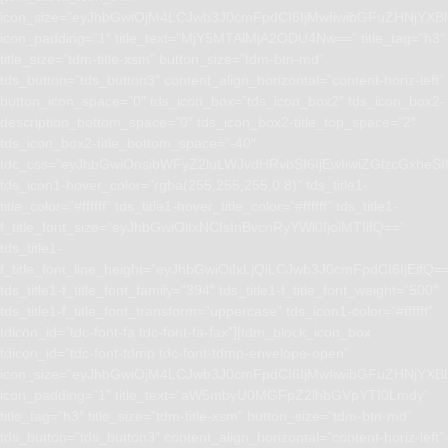
icon_size=”eyJhbGwiOjM4LCJwb3J0cmFpdCI6IjMwIiwibGFuZHNjYXBlI
icon_padding=”1″ title_text=”MjY5MTAlMjA2ODU4Nw==” title_tag=”h3″
title_size=”tdm-title-xsm” button_size=”tdm-btn-md”
tds_button=”tds_button3″ content_align_horizontal=”content-horiz-left”
button_icon_space=”0″ tds_icon_box=”tds_icon_box2″ tds_icon_box2-
description_bottom_space=”0″ tds_icon_box2-title_top_space=”2″
tds_icon_box2-title_bottom_space=”-40″
tdc_css=”eyJhbGwiOnsibWFyZ2luLWJvdHRvbSI6IjEwIiwiZGlzcGxhe
tds_icon1-hover_color=”rgba(255,255,255,0.8)” tds_title1-
title_color=”#ffffff” tds_title1-hover_title_color=”#ffffff” tds_title1-
f_title_font_size=”eyJhbGwiOiIxNCIsInBvcnRyYWl0IjoiMTIifQ==”
tds_title1-
f_title_font_line_height=”eyJhbGwiOiIxLjQiLCJwb3J0cmFpdCI6IjEifQ=
tds_title1-f_title_font_family=”394″ tds_title1-f_title_font_weight=”500″
tds_title1-f_title_font_transform=”uppercase” tds_icon1-color=”#ffffff”
tdicon_id=”tdc-font-fa tdc-font-fa-fax”][tdm_block_icon_box
tdicon_id=”tdc-font-tdmp tdc-font-tdmp-envelope-open”
icon_size=”eyJhbGwiOjM4LCJwb3J0cmFpdCI6IjMwIiwibGFuZHNjYXBlI
icon_padding=”1″ title_text=”aW5mbyU0MGFpZ2lhbGVpYTI0Lmdy”
title_tag=”h3″ title_size=”tdm-title-xsm” button_size=”tdm-btn-md”
tds_button=”tds_button3″ content_align_horizontal=”content-horiz-left”