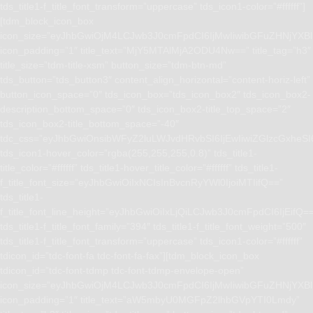
tds_title1-f_title_font_transform=”uppercase” tds_icon1-color=”#ffffff”]
[tdm_block_icon_box
icon_size=”eyJhbGwiOjM4LCJwb3J0cmFpdCI6IjMwIiwibGFuZHNjYXBlI
icon_padding=”1″ title_text=”MjY5MTAlMjA2ODU4Nw==” title_tag=”h3″
title_size=”tdm-title-xsm” button_size=”tdm-btn-md”
tds_button=”tds_button3″ content_align_horizontal=”content-horiz-left”
button_icon_space=”0″ tds_icon_box=”tds_icon_box2″ tds_icon_box2-
description_bottom_space=”0″ tds_icon_box2-title_top_space=”2″
tds_icon_box2-title_bottom_space=”-40″
tdc_css=”eyJhbGwiOnsibWFyZ2luLWJvdHRvbSI6IjEwIiwiZGlzcGxhe
tds_icon1-hover_color=”rgba(255,255,255,0.8)” tds_title1-
title_color=”#ffffff” tds_title1-hover_title_color=”#ffffff” tds_title1-
f_title_font_size=”eyJhbGwiOiIxNCIsInBvcnRyYWl0IjoiMTIifQ==”
tds_title1-
f_title_font_line_height=”eyJhbGwiOiIxLjQiLCJwb3J0cmFpdCI6IjEifQ=
tds_title1-f_title_font_family=”394″ tds_title1-f_title_font_weight=”500″
tds_title1-f_title_font_transform=”uppercase” tds_icon1-color=”#ffffff”
tdicon_id=”tdc-font-fa tdc-font-fa-fax”][tdm_block_icon_box
tdicon_id=”tdc-font-tdmp tdc-font-tdmp-envelope-open”
icon_size=”eyJhbGwiOjM4LCJwb3J0cmFpdCI6IjMwIiwibGFuZHNjYXBlI
icon_padding=”1″ title_text=”aW5mbyU0MGFpZ2lhbGVpYTI0Lmdy”