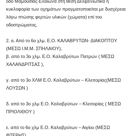
οδό Μαμουσιάς-Ελαιώνα στη θέση Δελιβενιώτικα η
κυκλοφορία των οχημάτων πραγματοποιείται με δυσχέρεια
λόγω πτώσης φερτών υλικών (χώματα) επί του
οδοστρώματος.
2.
α.
Από το 6ο χλμ. Ε.Ο. ΚΑΛΑΒΡΥΤΩΝ- ΔΙΑΚΟΠΤΟΥ
(ΜΕΣΩ Ι.Μ.Μ. ΣΠΗΛΑΙΟΥ),
β.
από το 3ο χλμ. Ε.Ο. Κ
αλαβρύτων Πατρών
( ΜΕΣΩ
ΧΑΛΑΝΔΡΙΤΣΑΣ ),
γ.
από το
3ο ΧΛΜ Ε.Ο.
Κ
αλαβρύτων
– Κ
λειτορίας
(ΜΕΣΩ
ΛΟΥΣΩΝ )
δ. από το
3ο
χλμ
Ε.Ο.
Κ
αλαβρύτων
– Κ
λειτορίας
( ΜΕΣΩ
ΠΡΙΟΛΙΘΟΥ )
ε. από το
6ο
χλμ
Ε.Ο.
Κ
αλαβρύτων
– Α
ιγίου
(ΜΕΣΩ
ΦΤΕΡΗΣ)