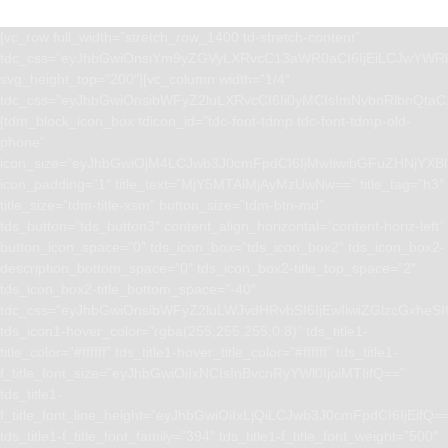
[vc_row full_width=”stretch_row_1400 td-stretch-content”
tdc_css=”eyJhbGwiOnsiYm9yZGVyLXRvcC13aWR0aCI6IjEiLCJwYWRk
svg_height_top=”200″][vc_column width=”1/4″
tdc_css=”eyJhbGwiOnsibWFyZ2luLXRvcCI6Ii0yMCIsImNvbnRlbnQta
[tdm_block_icon_box tdicon_id=”tdc-font-tdmp tdc-font-tdmp-old-
phone”
icon_size=”eyJhbGwiOjM4LCJwb3J0cmFpdCI6IjMwIiwibGFuZHNjYXBlI
icon_padding=”1″ title_text=”MjY5MTAlMjAyMzUwNw==” title_tag=”h3″
title_size=”tdm-title-xsm” button_size=”tdm-btn-md”
tds_button=”tds_button3″ content_align_horizontal=”content-horiz-left”
button_icon_space=”0″ tds_icon_box=”tds_icon_box2″ tds_icon_box2-
description_bottom_space=”0″ tds_icon_box2-title_top_space=”2″
tds_icon_box2-title_bottom_space=”-40″
tdc_css=”eyJhbGwiOnsibWFyZ2luLWJvdHRvbSI6IjEwIiwiZGlzcGxhe
tds_icon1-hover_color=”rgba(255,255,255,0.8)” tds_title1-
title_color=”#ffffff” tds_title1-hover_title_color=”#ffffff” tds_title1-
f_title_font_size=”eyJhbGwiOiIxNCIsInBvcnRyYWl0IjoiMTIifQ==”
tds_title1-
f_title_font_line_height=”eyJhbGwiOiIxLjQiLCJwb3J0cmFpdCI6IjEifQ=
tds_title1-f_title_font_family=”394″ tds_title1-f_title_font_weight=”500″