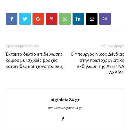
Προηγούμενο άρθρο
Επόμενο άρθρο
Έκτακτο δελτίο επιδείνωσης
Ο Υπουργός Νίκος Δένδιας
καιρού με ισχυρές βροχές,
στην πρωτοχρονιάτικη
καταιγίδες και χιονοπτώσεις
εκδήλωση της ΔΕΕΠ ΝΔ
ΑΧΑΪΑΣ
aigialeia24.gr
http://www.aigialeia24.gr