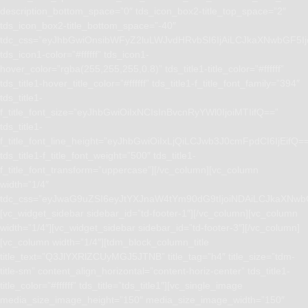
description_bottom_space=”0″ tds_icon_box2-title_top_space=”2″
tds_icon_box2-title_bottom_space=”-40″
tdc_css=”eyJhbGwiOnsibWFyZ2luLWJvdHRvbSI6IjAiLCJkaXNwbGF5I
tds_icon1-color=”#ffffff” tds_icon1-
hover_color=”rgba(255,255,255,0.8)” tds_title1-title_color=”#ffffff”
tds_title1-hover_title_color=”#ffffff” tds_title1-f_title_font_family=”394″
tds_title1-
f_title_font_size=”eyJhbGwiOiIxNCIsInBvcnRyYWl0IjoiMTIifQ==”
tds_title1-
f_title_font_line_height=”eyJhbGwiOiIxLjQiLCJwb3J0cmFpdCI6IjEifQ=
tds_title1-f_title_font_weight=”500″ tds_title1-
f_title_font_transform=”uppercase”][/vc_column][vc_column
width=”1/4″
tdc_css=”eyJwaG9uZSI6eyJtYXJnaW4tYm90dG9tIjoiNDAiLCJkaXNwb
[vc_widget_sidebar sidebar_id=”td-footer-1″][/vc_column][vc_column
width=”1/4″][vc_widget_sidebar sidebar_id=”td-footer-3″][/vc_column]
[vc_column width=”1/4″][tdm_block_column_title
title_text=”Q3JlYXRlZCUyMGJ5JTNB” title_tag=”h4″ title_size=”tdm-
title-sm” content_align_horizontal=”content-horiz-center” tds_title1-
title_color=”#ffffff” tds_title=”tds_title1″][vc_single_image
media_size_image_height=”150″ media_size_image_width=”150″