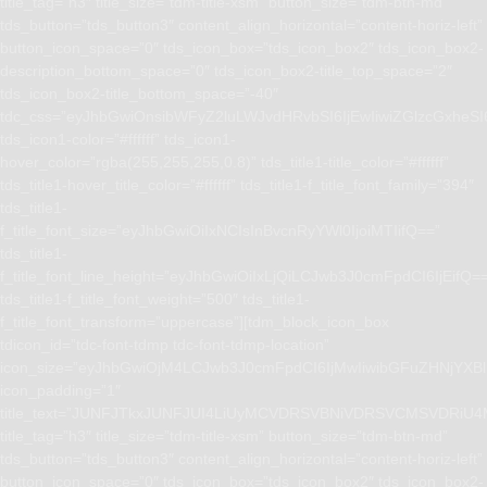
title_tag=”h3″ title_size=”tdm-title-xsm” button_size=”tdm-btn-md”
tds_button=”tds_button3″ content_align_horizontal=”content-horiz-left”
button_icon_space=”0″ tds_icon_box=”tds_icon_box2″ tds_icon_box2-
description_bottom_space=”0″ tds_icon_box2-title_top_space=”2″
tds_icon_box2-title_bottom_space=”-40″
tdc_css=”eyJhbGwiOnsibWFyZ2luLWJvdHRvbSI6IjEwIiwiZGlzcGxhe
tds_icon1-color=”#ffffff” tds_icon1-
hover_color=”rgba(255,255,255,0.8)” tds_title1-title_color=”#ffffff”
tds_title1-hover_title_color=”#ffffff” tds_title1-f_title_font_family=”394″
tds_title1-
f_title_font_size=”eyJhbGwiOiIxNCIsInBvcnRyYWl0IjoiMTIifQ==”
tds_title1-
f_title_font_line_height=”eyJhbGwiOiIxLjQiLCJwb3J0cmFpdCI6IjEifQ=
tds_title1-f_title_font_weight=”500″ tds_title1-
f_title_font_transform=”uppercase”][tdm_block_icon_box
tdicon_id=”tdc-font-tdmp tdc-font-tdmp-location”
icon_size=”eyJhbGwiOjM4LCJwb3J0cmFpdCI6IjMwIiwibGFuZHNjYXBlI
icon_padding=”1″
title_text=”JUNFJTkxJUNFJUI4LiUyMCVDRSVBNiVDRSVCMSVD
title_tag=”h3″ title_size=”tdm-title-xsm” button_size=”tdm-btn-md”
tds_button=”tds_button3″ content_align_horizontal=”content-horiz-left”
button_icon_space=”0″ tds_icon_box=”tds_icon_box2″ tds_icon_box2-