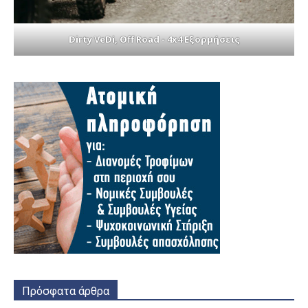
Dirty VeDi, Off Road - 4x4 Εξορμήσεις
Πρόσφατα άρθρα