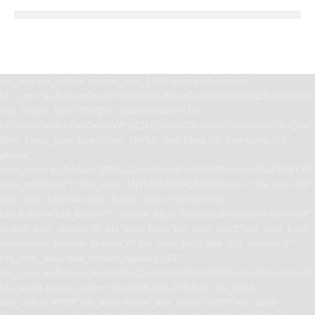
[vc_row full_width=”stretch_row_1400 td-stretch-content”
tdc_css=”eyJhbGwiOnsiYm9yZGVyLXRvcC13aWR0aCI6IjEiLCJwYWRk
svg_height_top=”200″][vc_column width=”1/4″
tdc_css=”eyJhbGwiOnsibWFyZ2luLXRvcCI6Ii0yMCIsImNvbnRlbnQta
[tdm_block_icon_box tdicon_id=”tdc-font-tdmp tdc-font-tdmp-old-
phone”
icon_size=”eyJhbGwiOjM4LCJwb3J0cmFpdCI6IjMwIiwibGFuZHNjYXBlI
icon_padding=”1″ title_text=”MjY5MTAlMjAyMzUwNw==” title_tag=”h3″
title_size=”tdm-title-xsm” button_size=”tdm-btn-md”
tds_button=”tds_button3″ content_align_horizontal=”content-horiz-left”
button_icon_space=”0″ tds_icon_box=”tds_icon_box2″ tds_icon_box2-
description_bottom_space=”0″ tds_icon_box2-title_top_space=”2″
tds_icon_box2-title_bottom_space=”-40″
tdc_css=”eyJhbGwiOnsibWFyZ2luLWJvdHRvbSI6IjEwIiwiZGlzcGxhe
tds_icon1-hover_color=”rgba(255,255,255,0.8)” tds_title1-
title_color=”#ffffff” tds_title1-hover_title_color=”#ffffff” tds_title1-