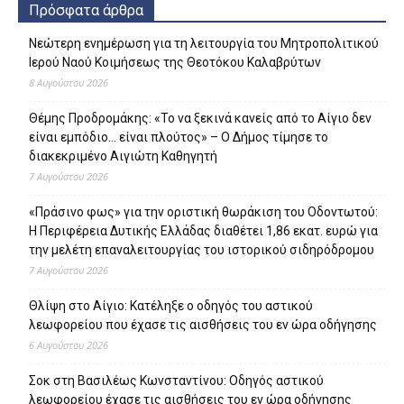
Πρόσφατα άρθρα
Νεώτερη ενημέρωση για τη λειτουργία του Μητροπολιτικού
Ιερού Ναού Κοιμήσεως της Θεοτόκου Καλαβρύτων
8 Αυγούστου 2026
Θέμης Προδρομάκης: «Το να ξεκινά κανείς από το Αίγιο δεν
είναι εμπόδιο… είναι πλούτος» – O Δήμος τίμησε το
διακεκριμένο Αιγιώτη Καθηγητή
7 Αυγούστου 2026
«Πράσινο φως» για την οριστική θωράκιση του Οδοντωτού:
Η Περιφέρεια Δυτικής Ελλάδας διαθέτει 1,86 εκατ. ευρώ για
την μελέτη επαναλειτουργίας του ιστορικού σιδηρόδρομου
7 Αυγούστου 2026
Θλίψη στο Αίγιο: Κατέληξε ο οδηγός του αστικού
λεωφορείου που έχασε τις αισθήσεις του εν ώρα οδήγησης
6 Αυγούστου 2026
Σοκ στη Βασιλέως Κωνσταντίνου: Οδηγός αστικού
λεωφορείου έχασε τις αισθήσεις του εν ώρα οδήγησης