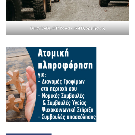
Dirty VeDi, Off Road - 4x4 Εξορμήσεις