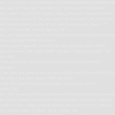
title_text=”JUNFJTkxJUNFJUI4LiUyMCVDRSVBNiVDRSVCMSVD
title_tag=”h3″ title_size=”tdm-title-xsm” button_size=”tdm-btn-md”
tds_button=”tds_button3″ content_align_horizontal=”content-horiz-left”
button_icon_space=”0″ tds_icon_box=”tds_icon_box2″ tds_icon_box2-
description_bottom_space=”0″ tds_icon_box2-title_top_space=”2″
tds_icon_box2-title_bottom_space=”-40″
tdc_css=”eyJhbGwiOnsibWFyZ2luLWJvdHRvbSI6IjAiLCJkaXNwbGF5I
tds_icon1-color=”#ffffff” tds_icon1-
hover_color=”rgba(255,255,255,0.8)” tds_title1-title_color=”#ffffff”
tds_title1-hover_title_color=”#ffffff” tds_title1-f_title_font_family=”394″
tds_title1-
f_title_font_size=”eyJhbGwiOiIxNCIsInBvcnRyYWl0IjoiMTIifQ==”
tds_title1-
f_title_font_line_height=”eyJhbGwiOiIxLjQiLCJwb3J0cmFpdCI6IjEifQ=
tds_title1-f_title_font_weight=”500″ tds_title1-
f_title_font_transform=”uppercase”][/vc_column][vc_column
width=”1/4″
tdc_css=”eyJwaG9uZSI6eyJtYXJnaW4tYm90dG9tIjoiNDAiLCJkaXNwb
[vc_widget_sidebar sidebar_id=”td-footer-1″][/vc_column][vc_column
width=”1/4″][vc_widget_sidebar sidebar_id=”td-footer-3″][/vc_column]
[vc_column width=”1/4″][tdm_block_column_title