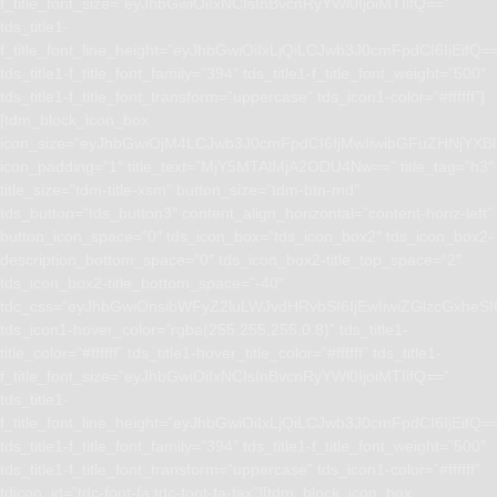
f_title_font_size=”eyJhbGwiOiIxNCIsInBvcnRyYWl0IjoiMTIifQ==”
tds_title1-
f_title_font_line_height=”eyJhbGwiOiIxLjQiLCJwb3J0cmFpdCI6IjEifQ=
tds_title1-f_title_font_family=”394″ tds_title1-f_title_font_weight=”500″
tds_title1-f_title_font_transform=”uppercase” tds_icon1-color=”#ffffff”]
[tdm_block_icon_box
icon_size=”eyJhbGwiOjM4LCJwb3J0cmFpdCI6IjMwIiwibGFuZHNjYXBlI
icon_padding=”1″ title_text=”MjY5MTAlMjA2ODU4Nw==” title_tag=”h3″
title_size=”tdm-title-xsm” button_size=”tdm-btn-md”
tds_button=”tds_button3″ content_align_horizontal=”content-horiz-left”
button_icon_space=”0″ tds_icon_box=”tds_icon_box2″ tds_icon_box2-
description_bottom_space=”0″ tds_icon_box2-title_top_space=”2″
tds_icon_box2-title_bottom_space=”-40″
tdc_css=”eyJhbGwiOnsibWFyZ2luLWJvdHRvbSI6IjEwIiwiZGlzcGxhe
tds_icon1-hover_color=”rgba(255,255,255,0.8)” tds_title1-
title_color=”#ffffff” tds_title1-hover_title_color=”#ffffff” tds_title1-
f_title_font_size=”eyJhbGwiOiIxNCIsInBvcnRyYWl0IjoiMTIifQ==”
tds_title1-
f_title_font_line_height=”eyJhbGwiOiIxLjQiLCJwb3J0cmFpdCI6IjEifQ=
tds_title1-f_title_font_family=”394″ tds_title1-f_title_font_weight=”500″
tds_title1-f_title_font_transform=”uppercase” tds_icon1-color=”#ffffff”
tdicon_id=”tdc-font-fa tdc-font-fa-fax”][tdm_block_icon_box