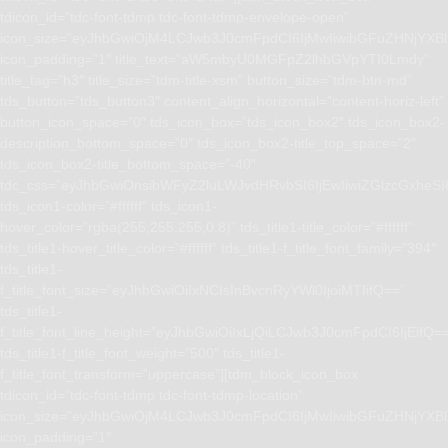
tdicon_id=”tdc-font-tdmp tdc-font-tdmp-envelope-open”
icon_size=”eyJhbGwiOjM4LCJwb3J0cmFpdCI6IjMwIiwibGFuZHNjYXBlI
icon_padding=”1″ title_text=”aW5mbyU0MGFpZ2lhbGVpYTI0Lmdy”
title_tag=”h3″ title_size=”tdm-title-xsm” button_size=”tdm-btn-md”
tds_button=”tds_button3″ content_align_horizontal=”content-horiz-left”
button_icon_space=”0″ tds_icon_box=”tds_icon_box2″ tds_icon_box2-
description_bottom_space=”0″ tds_icon_box2-title_top_space=”2″
tds_icon_box2-title_bottom_space=”-40″
tdc_css=”eyJhbGwiOnsibWFyZ2luLWJvdHRvbSI6IjEwIiwiZGlzcGxhe
tds_icon1-color=”#ffffff” tds_icon1-
hover_color=”rgba(255,255,255,0.8)” tds_title1-title_color=”#ffffff”
tds_title1-hover_title_color=”#ffffff” tds_title1-f_title_font_family=”394″
tds_title1-
f_title_font_size=”eyJhbGwiOiIxNCIsInBvcnRyYWl0IjoiMTIifQ==”
tds_title1-
f_title_font_line_height=”eyJhbGwiOiIxLjQiLCJwb3J0cmFpdCI6IjEifQ=
tds_title1-f_title_font_weight=”500″ tds_title1-
f_title_font_transform=”uppercase”][tdm_block_icon_box
tdicon_id=”tdc-font-tdmp tdc-font-tdmp-location”
icon_size=”eyJhbGwiOjM4LCJwb3J0cmFpdCI6IjMwIiwibGFuZHNjYXBlI
icon_padding=”1″