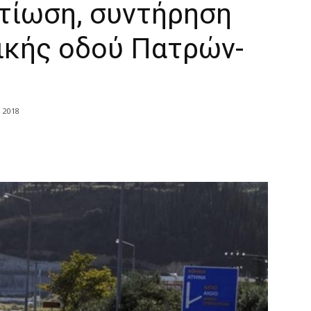
λτίωση, συντήρηση
ικής οδού Πατρών-
υ 2018