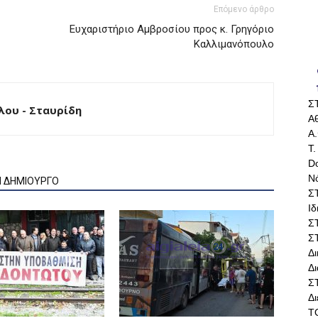
Επόμενο άρθρο
Ευχαριστήριο Αμβροσίου προς κ. Γρηγόριο
Καλλιμανόπουλο
Σ
ου - Σταυρίδη
Αθ
Α.
Τ.
Do
Ν
Ν ΔΗΜΙΟΥΡΓΟ
Σ
Ι
Σ
Σ
Δ
Δι
Σ
Δ
Τ