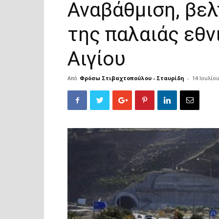
Αναβάθμιση, βε
της παλαιάς εθν
Αιγίου
Από
Φρόσω Στιβαχτοπούλου - Σταυρίδη
-
14 Ιουλίο