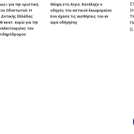
Σ
ως» για την οριστική
Θλίψη στο Αίγιο: Κατέληξε ο
1
ου Οδοντωτού: Η
οδηγός του αστικού λεωφορείου
Τ
 Δυτικής Ελλάδας
που έχασε τις αισθήσεις του εν
86 εκατ. ευρώ για την
ώρα οδήγησης
Π
ναλειτουργίας του
(L
 σιδηρόδρομου