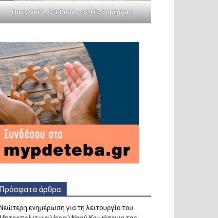
Dirty VeDi, Off Road - 4x4 Εξορμήσεις
Πρόσφατα άρθρα
Νεώτερη ενημέρωση για τη λειτουργία του