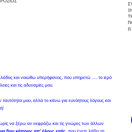
ΒΡΟΣΙΟΣ
Σ
1
Τ
Π
(L
Ελλάδος και νοιώθω υπερήφανος, που υπηρετώ …. το ιερό
λειες και τις αδυναμίες μου.
ταυτότητα μου, αλλά το κάνω για ευνόητους λόγους και
ή!
ωρίς να ξέρω αν εκφράζω και τις γνώμες των άλλων
 να βγει κάποιος απ’ όλους εσάς,
που έχετε λάβει τη