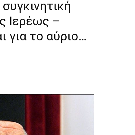
 συγκινητική
ς Ιερέως –
 για το αύριο…