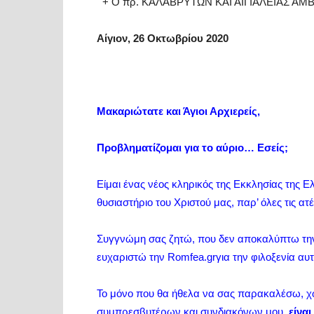
+ Ο πρ. ΚΑΛΑΒΡΥΤΩΝ ΚΑΙ ΑΙΓΙΑΛΕΙΑΣ ΑΜ
Αίγιον, 26 Οκτωβρίου 2020
Μακαριώτατε και Άγιοι Αρχιερείς,
Προβληματίζομαι για το αύριο… Εσείς;
Είμαι ένας νέος κληρικός της Εκκλησίας της 
θυσιαστήριο του Χριστού μας, παρ’ όλες τις ατέ
Συγγνώμη σας ζητώ, που δεν αποκαλύπτω την 
ευχαριστώ την Romfea.grγια την φιλοξενία αυτ
Το μόνο που θα ήθελα να σας παρακαλέσω, χ
συμπρεσβυτέρων και συνδιακόνων μου,
είναι