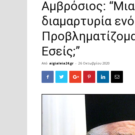
Αμβρόσιος: “Μια
διαμαρτυρία ενό
Προβληματίζομαι
Εσείς;”
Από
aigialeia24.gr
-
26 Οκτωβρίου 2020