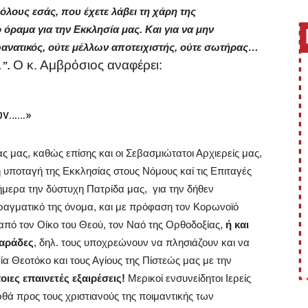
 όλους εσάς, που έχετε λάβει τη χάρη της
 όραμα για την Εκκλησία μας. Και για να μην
φανατικός, ούτε μέλλων αποτειχιστής, ούτε σωτήρας…
Ο κ. Αμβρόσιος αναφέρει:
…”.
ων……»
ς μας, καθώς επίσης και οι Σεβασμιώτατοι Αρχιερείς μας,
 υποταγή της Εκκλησίας στους Νόμους καί τις Επιταγές
ήμερα την δύστυχη Πατρίδα μας, για την δήθεν
ο πραγματικό της όνομα, και με πρόφαση τον Κορωνοϊό
 από τον Οίκο του Θεού, τον Ναό της Ορθοδοξίας,
ή και
καράδες
, δηλ. τους υποχρεώνουν να πλησιάζουν και να
 Θεοτόκο και τους Αγίους της Πίστεώς μας με την
ες επαινετές εξαιρέσεις!
Μερικοί ενσυνείδητοι Ιερείς
θά προς τους χριστιανούς της ποιμαντικής των