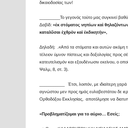
δικαιοδοσίας των!
_________Το γεγονός τούτο μας συγκινεί βαθ
Δαβίδ:
«ἐκ στόματος νηπίων καὶ θηλαζόντω
καταλῦσαι ἐχθρὸν καὶ ἐκδικητήν»,
Δηλαδή: .
«Από τα στόματα και αυτών ακόμη τ
τέλειον ύμνον πίστεως και δοξολογίας προς σ
κατευτελισμόν και εξουδένωσιν εκείνου, ο οπο
Ψαλμ, 8, στ. 3).
___________
Έτσι, λοιπόν, με ιδιαίτερη χαρ
αγνώστου μεν προς ημάς ευλαβεστάτου δε ιερέ
Ορθοδόξου Εκκλησίας, αποτόλμησε να διατυπ
«Προβληματίζομαι για το αύριο… Εσείς;