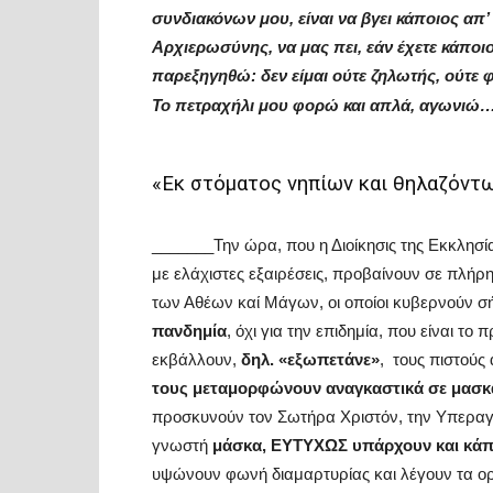
συνδιακόνων μου, είναι να βγει κάποιος απ’
Αρχιερωσύνης, να μας πει, εάν έχετε κάποιο
παρεξηγηθώ: δεν είμαι ούτε ζηλωτής, ούτε 
Το πετραχήλι μου φορώ και απλά, αγωνιώ
«Εκ στόματος νηπίων και θηλαζόντ
_______Την ώρα, που η Διοίκησις της Εκκλησία
με ελάχιστες εξαιρέσεις, προβαίνουν σε πλήρη
των Αθέων καί Μάγων, οι οποίοι κυβερνούν σ
πανδημία
, όχι για την επιδημία, που είναι τ
εκβάλλουν,
δηλ. «εξωπετάνε»
, τους πιστούς
τους μεταμορφώνουν αναγκαστικά σε μασ
προσκυνούν τον Σωτήρα Χριστόν, την Υπεραγία
γνωστή
μάσκα,
ΕΥΤΥΧΩΣ υπάρχουν και κάποι
υψώνουν φωνή διαμαρτυρίας και λέγουν τα ορ