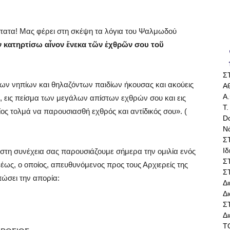
ύτατα! Μας φέρει στη σκέψη τα λόγια του Ψαλμωδού
ν κατηρτίσω αἶνον ἕνεκα τῶν ἐχθρῶν σου τοῦ
Σ
ων νηπίων και θηλαζόντων παιδίων ήκουσας και ακούεις
Αθ
Α.
έ, εις πείσμα των μεγάλων απίστων εχθρών σου και εις
Τ.
ίος τολμά να παρουσιασθή εχθρός και αντίδικός σου». (
Do
Ν
Σ
Ι
ά στη συνέχεια σας παρουσιάζουμε σήμερα την ομιλία ενός
Σ
ως, ο οποίος, απευθυνόμενος προς τους Αρχιερείς της
Σ
ώσει την απορία:
Δ
Δι
Σ
Δ
Τ