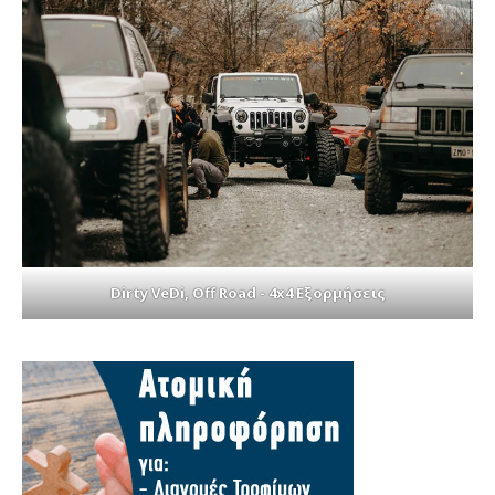
Dirty VeDi, Off Road - 4x4 Εξορμήσεις