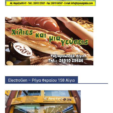
ElectroGen – Ρήγα Φεραίου 158 Αίγιο