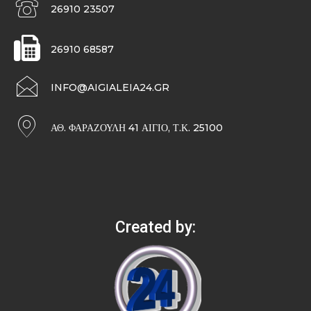
26910 23507
26910 68587
INFO@AIGIALEIA24.GR
ΑΘ. ΦΑΡΑΖΟΥΛΉ 41 ΑΊΓΙΟ, Τ.Κ. 25100
Created by: