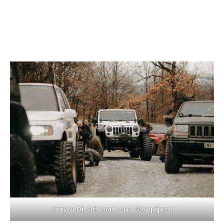
Dirty VeDi, Off Road - 4x4 Εξορμήσεις