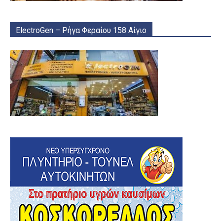
ElectroGen – Ρήγα Φεραίου 158 Αίγιο