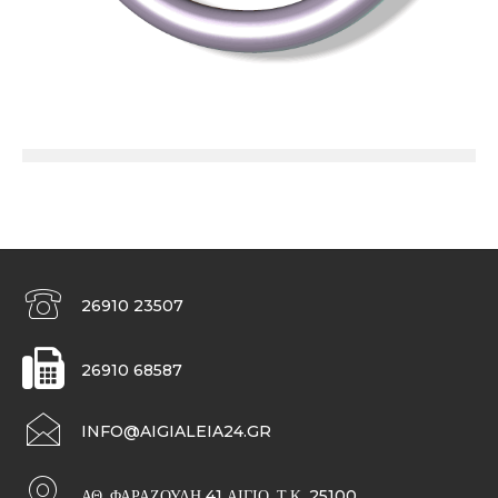
26910 23507
26910 68587
INFO@AIGIALEIA24.GR
ΑΘ. ΦΑΡΑΖΟΥΛΉ 41 ΑΊΓΙΟ, Τ.Κ. 25100