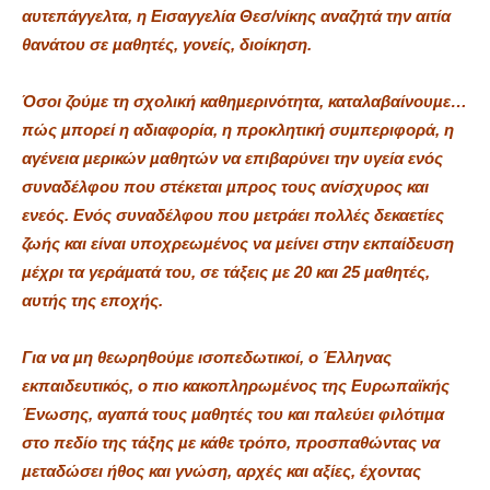
αυτεπάγγελτα, η Εισαγγελία Θεσ/νίκης αναζητά την αιτία
θανάτου σε µαθητές, γονείς, διοίκηση.
Όσοι ζούµε τη σχολική καθηµερινότητα, καταλαβαίνουµε…
πώς µπορεί η αδιαφορία, η προκλητική συµπεριφορά, η
αγένεια µερικών µαθητών να επιβαρύνει την υγεία ενός
συναδέλφου που στέκεται µπρος τους ανίσχυρος και
ενεός. Ενός συναδέλφου που µετράει πολλές δεκαετίες
ζωής και είναι υποχρεωµένος να µείνει στην εκπαίδευση
µέχρι τα γεράµατά του, σε τάξεις µε 20 και 25 µαθητές,
αυτής της εποχής.
Για να µη θεωρηθούµε ισοπεδωτικοί, ο Έλληνας
εκπαιδευτικός, ο πιο κακοπληρωµένος της Ευρωπαϊκής
Ένωσης, αγαπά τους µαθητές του και παλεύει φιλότιµα
στο πεδίο της τάξης µε κάθε τρόπο, προσπαθώντας να
µεταδώσει ήθος και γνώση, αρχές και αξίες, έχοντας