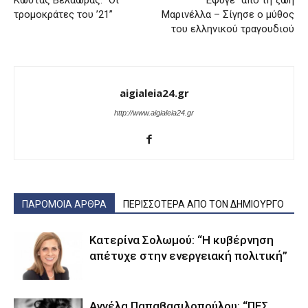
Κώστας Βελαώρας: “Οι
Έφυγε” από τη ζωή
τρομοκράτες του ’21”
Μαρινέλλα – Σίγησε ο μύθος
του ελληνικού τραγουδιού
aigialeia24.gr
http://www.aigialeia24.gr
ΠΑΡΟΜΟΙΑ ΑΡΘΡΑ
ΠΕΡΙΣΣΟΤΕΡΑ ΑΠΟ ΤΟΝ ΔΗΜΙΟΥΡΓΟ
Κατερίνα Σολωμού: “Η κυβέρνηση
απέτυχε στην ενεργειακή πολιτική”
Αγγέλα Παπαβασιλοπούλου: “ΠΕΣ