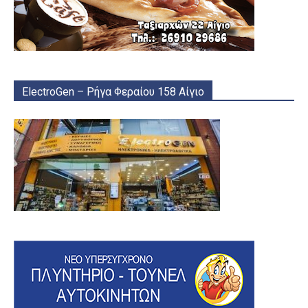
ElectroGen – Ρήγα Φεραίου 158 Αίγιο