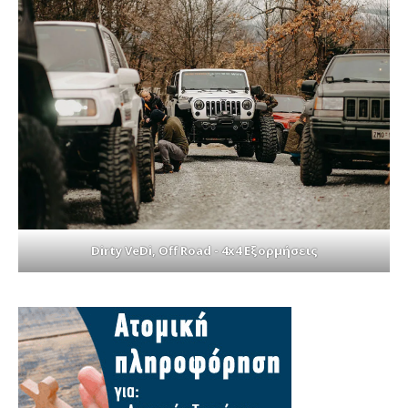
Dirty VeDi, Off Road - 4x4 Εξορμήσεις