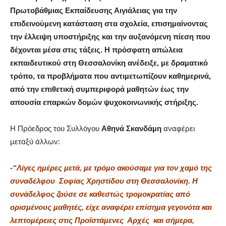
Πρωτοβάθµιας Εκπαίδευσης Αιγιάλειας για την
επιδεινούµενη κατάσταση στα σχολεία, επισηµαίνοντας
την έλλειψη υποστήριξης και την αυξανόµενη πίεση που
δέχονται µέσα στις τάξεις. Η πρόσφατη απώλεια
εκπαιδευτικού στη Θεσσαλονίκη ανέδειξε, µε δραµατικό
τρόπο, τα προβλήµατα που αντιµετωπίζουν καθηµερινά,
από την επιθετική συµπεριφορά µαθητών έως την
απουσία επαρκών δοµών ψυχοκοινωνικής στήριξης.
Η Πρόεδρος του Συλλόγου
Αθηνά Σκανδάµη
αναφέρει
µεταξύ άλλων:
-“Λίγες ηµέρες µετά, µε τρόµο ακούσαµε για τον χαµό της
συναδέλφου
Σοφίας Χρηστίδου στη Θεσσαλονίκη. Η
συνάδελφος ζούσε σε καθεστώς τροµοκρατίας από
ορισµένους µαθητές, είχε αναφέρει επίσηµα γεγονότα και
λεπτοµέρειες στις Προϊστάµενες
Αρχές
και σήµερα,