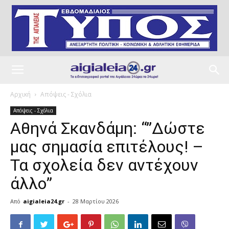
Αρχική
Απόψεις - Σχόλια
Απόψεις - Σχόλια
Αθηνά Σκανδάμη: “”Δώστε
μας σημασία επιτέλους! –
Τα σχολεία δεν αντέχουν
άλλο”
Από
aigialeia24.gr
-
28 Μαρτίου 2026