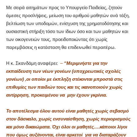
Με σειρά αιτηµάτων προς το Υπουργείο Παιδείας, ζητούν
άµεσες προσλήψεις, µείωση του αριθµού µαθητών ανά τάξη,
βελτίωση των υποδοµών, ενίσχυση της χρηµατοδότησης και
ουσιαστική στήριξη τόσο των ίδιων όσο και των µαθητών και
των οικογενειών τους, προειδοποιώντας ότι χωρίς
παρεµβάσεις η κατάσταση θα επιδεινωθεί περαιτέρω.
Η κ. Σκανδάµη αναφέρει:
–
“Μεριµνήστε για την
εκπαίδευση των νέων γονέων (υποχρεωτικές σχολές
γονέων) ,οι οποίοι µε έκπληξη στέκονται µπροστά στις
επιθυµίες των παιδιών τους και τις ικανοποιούν χωρίς
αντίρρηση, προκειµένου να
µην έχουν γκρίνια.
Το αποτέλεσµα όλου αυτού είναι µαθητές χωρίς σεβασµό
στον δάσκαλο, χωρίς ενσυναίσθηση, χωρίς περιορισµούς
και µόνο δικαιώµατα. Όχι όλοι οι µαθητές….κάποιοι λίγοι
που όµως αυξάνονται, είναι αρκετοί
για να διαταράξουν