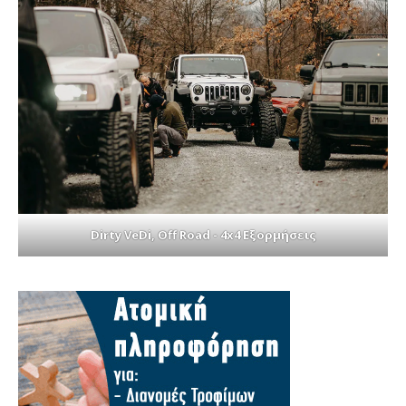
Dirty VeDi, Off Road - 4x4 Εξορμήσεις