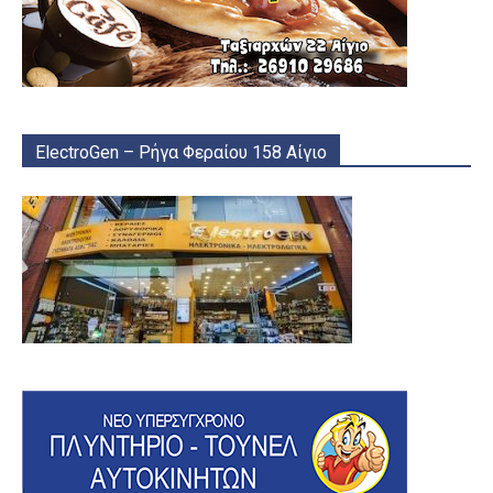
ElectroGen – Ρήγα Φεραίου 158 Αίγιο