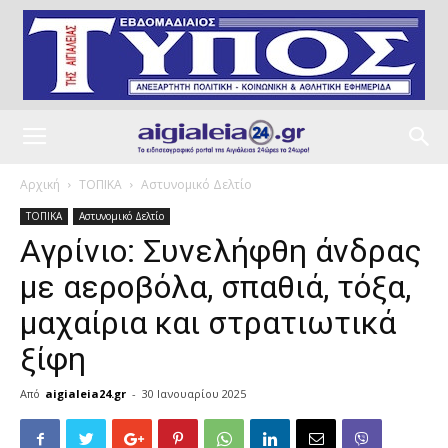
Αρχική
ΤΟΠΙΚΑ
Αστυνομικό Δελτίο
ΤΟΠΙΚΑ
Αστυνομικό Δελτίο
Αγρίνιο: Συνελήφθη άνδρας
με αεροβόλα, σπαθιά, τόξα,
μαχαίρια και στρατιωτικά
ξίφη
Από
aigialeia24.gr
-
30 Ιανουαρίου 2025