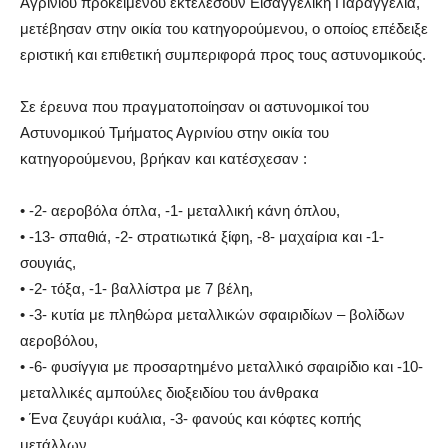
Αγρινίου προκειμένου εκτελέσουν Εισαγγελική Παραγγελία,
μετέβησαν στην οικία του κατηγορούμενου, ο οποίος επέδειξε
εριστική και επιθετική συμπεριφορά προς τους αστυνομικούς.
Σε έρευνα που πραγματοποίησαν οι αστυνομικοί του
Αστυνομικού Τμήματος Αγρινίου στην οικία του
κατηγορούμενου, βρήκαν και κατέσχεσαν :
• -2- αεροβόλα όπλα, -1- μεταλλική κάνη όπλου,
• -13- σπαθιά, -2- στρατιωτικά ξίφη, -8- μαχαίρια και -1-
σουγιάς,
• -2- τόξα, -1- βαλλίστρα με 7 βέλη,
• -3- κυτία με πληθώρα μεταλλικών σφαιριδίων – βολίδων
αεροβόλου,
• -6- φυσίγγια με προσαρτημένο μεταλλικό σφαιρίδιο και -10-
μεταλλικές αμπούλες διοξειδίου του άνθρακα
• Ένα ζευγάρι κυάλια, -3- φανούς και κόφτες κοπής
μετάλλων.