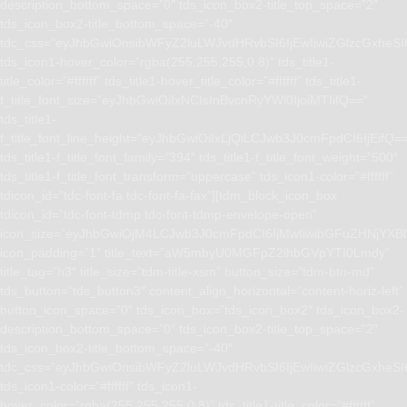
description_bottom_space=”0″ tds_icon_box2-title_top_space=”2″
tds_icon_box2-title_bottom_space=”-40″
tdc_css=”eyJhbGwiOnsibWFyZ2luLWJvdHRvbSI6IjEwIiwiZGlzcGxhe
tds_icon1-hover_color=”rgba(255,255,255,0.8)” tds_title1-
title_color=”#ffffff” tds_title1-hover_title_color=”#ffffff” tds_title1-
f_title_font_size=”eyJhbGwiOiIxNCIsInBvcnRyYWl0IjoiMTIifQ==”
tds_title1-
f_title_font_line_height=”eyJhbGwiOiIxLjQiLCJwb3J0cmFpdCI6IjEifQ=
tds_title1-f_title_font_family=”394″ tds_title1-f_title_font_weight=”500″
tds_title1-f_title_font_transform=”uppercase” tds_icon1-color=”#ffffff”
tdicon_id=”tdc-font-fa tdc-font-fa-fax”][tdm_block_icon_box
tdicon_id=”tdc-font-tdmp tdc-font-tdmp-envelope-open”
icon_size=”eyJhbGwiOjM4LCJwb3J0cmFpdCI6IjMwIiwibGFuZHNjYXBlI
icon_padding=”1″ title_text=”aW5mbyU0MGFpZ2lhbGVpYTI0Lmdy”
title_tag=”h3″ title_size=”tdm-title-xsm” button_size=”tdm-btn-md”
tds_button=”tds_button3″ content_align_horizontal=”content-horiz-left”
button_icon_space=”0″ tds_icon_box=”tds_icon_box2″ tds_icon_box2-
description_bottom_space=”0″ tds_icon_box2-title_top_space=”2″
tds_icon_box2-title_bottom_space=”-40″
tdc_css=”eyJhbGwiOnsibWFyZ2luLWJvdHRvbSI6IjEwIiwiZGlzcGxhe
tds_icon1-color=”#ffffff” tds_icon1-
hover_color=”rgba(255,255,255,0.8)” tds_title1-title_color=”#ffffff”