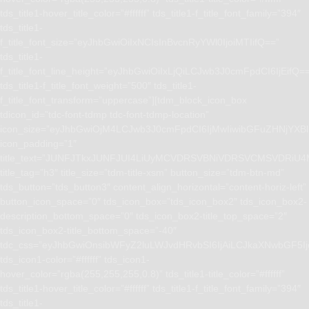
tds_title1-hover_title_color=”#ffffff” tds_title1-f_title_font_family=”394″
tds_title1-
f_title_font_size=”eyJhbGwiOiIxNCIsInBvcnRyYWl0IjoiMTIifQ==”
tds_title1-
f_title_font_line_height=”eyJhbGwiOiIxLjQiLCJwb3J0cmFpdCI6IjEifQ=
tds_title1-f_title_font_weight=”500″ tds_title1-
f_title_font_transform=”uppercase”][tdm_block_icon_box
tdicon_id=”tdc-font-tdmp tdc-font-tdmp-location”
icon_size=”eyJhbGwiOjM4LCJwb3J0cmFpdCI6IjMwIiwibGFuZHNjYXBlI
icon_padding=”1″
title_text=”JUNFJTkxJUNFJUI4LiUyMCVDRSVBNiVDRSVCMSVD
title_tag=”h3″ title_size=”tdm-title-xsm” button_size=”tdm-btn-md”
tds_button=”tds_button3″ content_align_horizontal=”content-horiz-left”
button_icon_space=”0″ tds_icon_box=”tds_icon_box2″ tds_icon_box2-
description_bottom_space=”0″ tds_icon_box2-title_top_space=”2″
tds_icon_box2-title_bottom_space=”-40″
tdc_css=”eyJhbGwiOnsibWFyZ2luLWJvdHRvbSI6IjAiLCJkaXNwbGF5I
tds_icon1-color=”#ffffff” tds_icon1-
hover_color=”rgba(255,255,255,0.8)” tds_title1-title_color=”#ffffff”
tds_title1-hover_title_color=”#ffffff” tds_title1-f_title_font_family=”394″
tds_title1-