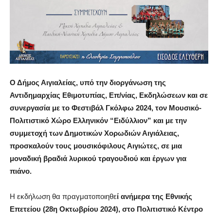
Ο Δήμος Αιγιαλείας, υπό την διοργάνωση της
Αντιδημαρχίας
Εθιμοτυπίας,
Επ
/
νίας
, Εκδηλώσεων και
σε
συνεργασί
α με το Φεστιβάλ Γκόλφω 2024,
τον Μουσικό-
Πολιτιστικό Χώρο
Ελληνικόν
“
Ειδύλλιον”
και με την
συμμετοχή των Δημοτικών Χορωδιών Αιγιάλειας,
προσκαλούν τους μουσικόφιλους Αιγιώτες, σε μια
μοναδική βραδιά λυρικού τραγουδιού και έργων για
πιάνο.
Η εκδήλωση θα πραγματοποιηθε
ί ανήμερα της Εθνικής
Επετείου (28η Οκτωβρίου 2024), στο Πολιτιστικό Κέντρο