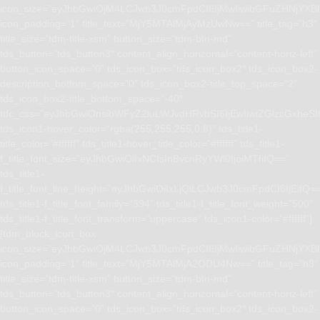
icon_size=”eyJhbGwiOjM4LCJwb3J0cmFpdCI6IjMwIiwibGFuZHNjYXBlI
icon_padding=”1″ title_text=”MjY5MTAlMjAyMzUwNw==” title_tag=”h3″
title_size=”tdm-title-xsm” button_size=”tdm-btn-md”
tds_button=”tds_button3″ content_align_horizontal=”content-horiz-left”
button_icon_space=”0″ tds_icon_box=”tds_icon_box2″ tds_icon_box2-
description_bottom_space=”0″ tds_icon_box2-title_top_space=”2″
tds_icon_box2-title_bottom_space=”-40″
tdc_css=”eyJhbGwiOnsibWFyZ2luLWJvdHRvbSI6IjEwIiwiZGlzcGxhe
tds_icon1-hover_color=”rgba(255,255,255,0.8)” tds_title1-
title_color=”#ffffff” tds_title1-hover_title_color=”#ffffff” tds_title1-
f_title_font_size=”eyJhbGwiOiIxNCIsInBvcnRyYWl0IjoiMTIifQ==”
tds_title1-
f_title_font_line_height=”eyJhbGwiOiIxLjQiLCJwb3J0cmFpdCI6IjEifQ=
tds_title1-f_title_font_family=”394″ tds_title1-f_title_font_weight=”500″
tds_title1-f_title_font_transform=”uppercase” tds_icon1-color=”#ffffff”]
[tdm_block_icon_box
icon_size=”eyJhbGwiOjM4LCJwb3J0cmFpdCI6IjMwIiwibGFuZHNjYXBlI
icon_padding=”1″ title_text=”MjY5MTAlMjA2ODU4Nw==” title_tag=”h3″
title_size=”tdm-title-xsm” button_size=”tdm-btn-md”
tds_button=”tds_button3″ content_align_horizontal=”content-horiz-left”
button_icon_space=”0″ tds_icon_box=”tds_icon_box2″ tds_icon_box2-