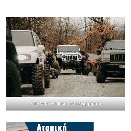
Dirty VeDi, Off Road - 4x4 Εξορμήσεις