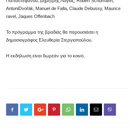
Παπαστεφάνου
,
Δημήτρης
Λάγιος
,
Robert
Schumann
,
Antoni
D
vo
řá
k
,
Manuel
de
Falla
,
C
laude
Debussy
,
Maurice
ravel
,
J
aques
Offenbach
Το πρόγραμμα της βραδιάς θα παρουσιάσει η
δημοσιογράφος Ελευθερία Στεργιοπούλου.
Η εκδήλωση είναι δωρεάν για το κοινό.