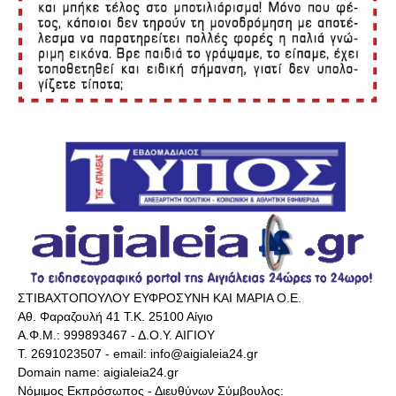
ΣΤΙΒΑΧΤΟΠΟΥΛΟΥ ΕΥΦΡΟΣΥΝΗ ΚΑΙ ΜΑΡΙΑ Ο.Ε.
Αθ. Φαραζουλή 41 Τ.Κ. 25100 Αίγιο
Α.Φ.Μ.: 999893467 - Δ.Ο.Υ. ΑΙΓΙΟΥ
Τ. 2691023507 - email: info@aigialeia24.gr
Domain name: aigialeia24.gr
Νόμιμος Εκπρόσωπος - Διευθύνων Σύμβουλος: