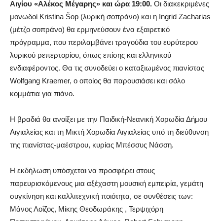
Αιγίου «Αλέκος
Μέγαρης
»
και ώρα 19:00
.
Οι διακεκριμένες
μονωδοί
Kristina
Šop
(λυρική σοπράνο) και η
Ingrid
Zacharias
(
μέτζο
σοπράνο) θα ερμηνεύσουν ένα εξαιρετικό
πρόγραμμα, που περιλαμβάνει τραγούδια του ευρύτερου
λυρικού ρεπερτορίου, όπως επί
σης και ελληνικού
ενδιαφέροντος
.
Θα τις συνοδεύει ο καταξιωμένος πιανίστας
Wolfgang
Kraemer
, ο οποίος θα παρουσιάσει και σόλο
κομμάτια για πιάνο.
H βραδιά θα ανοίξει με την Παιδική-Νεανική Χορωδία Δήμου
Αιγιαλείας και τη Μικτή Χορωδία Αιγιαλείας υπό τη διεύθυνση
της πιανίστας-μαέστρου, κυρίας
Μπέσσυς
Νάσση
.
Η εκδήλωση υπόσχεται να προσφέρει στους
παρευρισκόμενους μια αξέχαστη μουσική εμπειρία, γεμάτη
συγκ
ίνηση και καλλιτεχνική ποιότητα, σε συνθέσεις των:
Μάνος Λοΐζος
,
Μίκης Θεοδωράκης
,
Τερψιχόρη