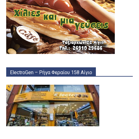
ElectroGen – Ρήγα Φεραίου 158 Αίγιο