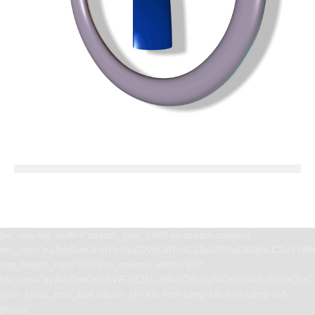
[vc_row full_width=”stretch_row_1400 td-stretch-content”
tdc_css=”eyJhbGwiOnsiYm9yZGVyLXRvcC13aWR0aCI6IjEiLCJwYWRk
svg_height_top=”200″][vc_column width=”1/4″
tdc_css=”eyJhbGwiOnsibWFyZ2luLXRvcCI6Ii0yMCIsImNvbnRlbnQta
[tdm_block_icon_box tdicon_id=”tdc-font-tdmp tdc-font-tdmp-old-
phone”