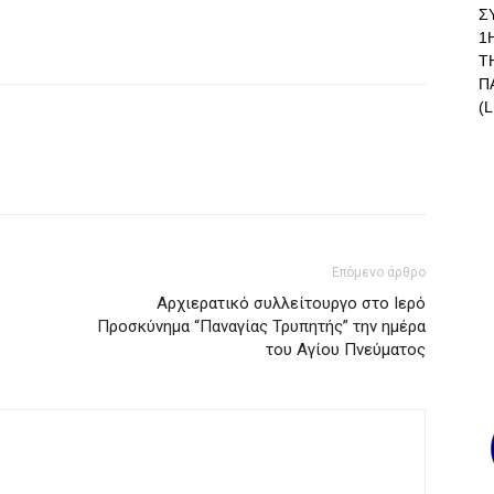
Σ
1
Τ
Π
(L
Επόμενο άρθρο
Αρχιερατικό συλλείτουργο στο Ιερό
Προσκύνημα “Παναγίας Τρυπητής” την ημέρα
του Αγίου Πνεύματος