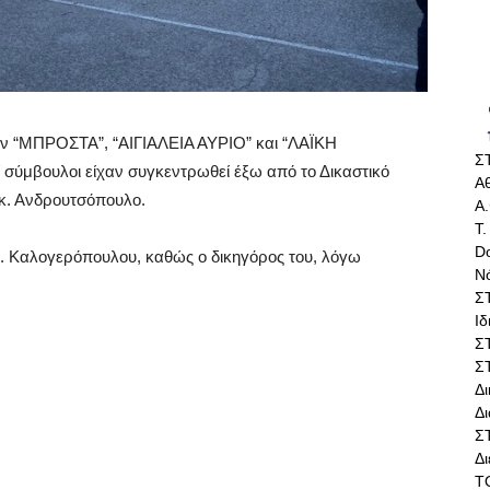
ν “ΜΠΡΟΣΤΑ”, “ΑΙΓΙΑΛΕΙΑ ΑΥΡΙΟ” και “ΛΑΪΚΗ
Σ
 σύμβουλοι είχαν συγκεντρωθεί έξω από το Δικαστικό
Αθ
 κ. Ανδρουτσόπουλο.
Α.
Τ.
Do
 κ. Καλογερόπουλου, καθώς ο δικηγόρος του, λόγω
Ν
Σ
Ι
Σ
Σ
Δ
Δι
Σ
Δ
Τ