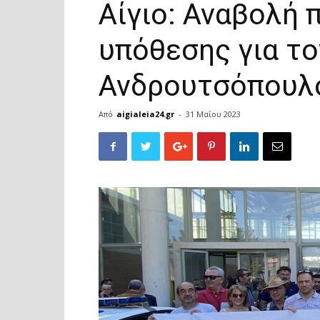
Αίγιο: Αναβολή 
υπόθεσης για τ
Ανδρουτσόπουλ
Από
aigialeia24.gr
-
31 Μαΐου 2023