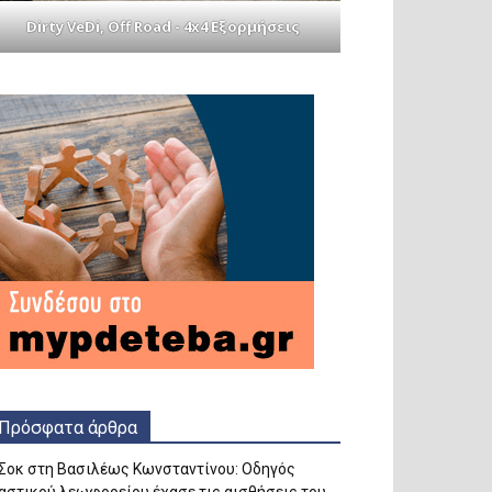
Dirty VeDi, Off Road - 4x4 Εξορμήσεις
Πρόσφατα άρθρα
Σοκ στη Βασιλέως Κωνσταντίνου: Οδηγός