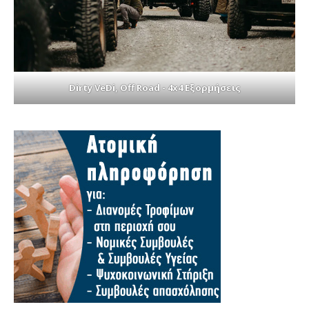
Dirty VeDi, Off Road - 4x4 Εξορμήσεις