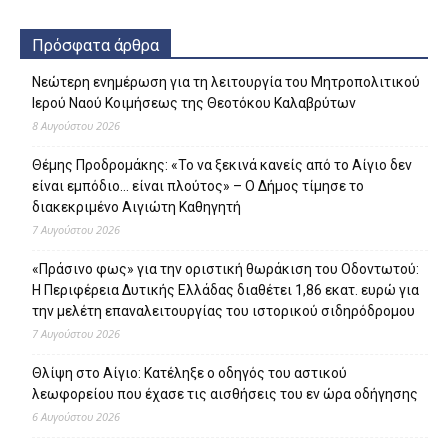
Πρόσφατα άρθρα
Νεώτερη ενημέρωση για τη λειτουργία του Μητροπολιτικού
Ιερού Ναού Κοιμήσεως της Θεοτόκου Καλαβρύτων
8 Αυγούστου 2026
Θέμης Προδρομάκης: «Το να ξεκινά κανείς από το Αίγιο δεν
είναι εμπόδιο… είναι πλούτος» – O Δήμος τίμησε το
διακεκριμένο Αιγιώτη Καθηγητή
7 Αυγούστου 2026
«Πράσινο φως» για την οριστική θωράκιση του Οδοντωτού:
Η Περιφέρεια Δυτικής Ελλάδας διαθέτει 1,86 εκατ. ευρώ για
την μελέτη επαναλειτουργίας του ιστορικού σιδηρόδρομου
7 Αυγούστου 2026
Θλίψη στο Αίγιο: Κατέληξε ο οδηγός του αστικού
λεωφορείου που έχασε τις αισθήσεις του εν ώρα οδήγησης
6 Αυγούστου 2026