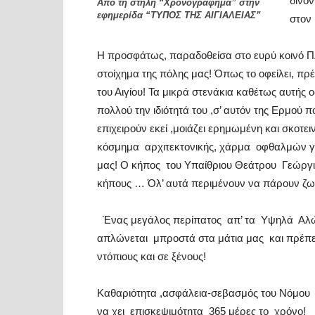
δίνον
Από τη στήλη “Χρονογράφημα” στην
εφημερίδα “ΤΥΠΟΣ ΤΗΣ ΑΙΓΙΑΛΕΙΑΣ”
στον
Η προσφάτως, παραδοθείσα στο ευρύ κοινό Πλα
στοίχημα της πόλης μας! Όπως το οφείλει, πρέ
του Αιγίου! Τα μικρά στενάκια καθέτως αυτής ο
πολλού την ιδιότητά του ,σ’ αυτόν της Ερμού π
επιχειρούν εκεί ,μοιάζει ερημωμένη και σκοτειν
κόσμημα
αρχιτεκτονικής, χάρμα
οφθαλμών γ
μας! Ο κήπος
του Υπαίθριου Θεάτρου
Γεώργι
κήπους … Όλ’ αυτά περιμένουν να πάρουν ζω
Ένας μεγάλος περίπατος
απ’ τα
Υψηλά
Αλώ
απλώνεται
μπροστά στα μάτια μας
και πρέπε
ντόπιους και σε ξένους!
Καθαριότητα ,ασφάλεια-σεβασμός του Νόμου
να χει
επισκεψιμότητα
365 μέρες το
χρόνο!