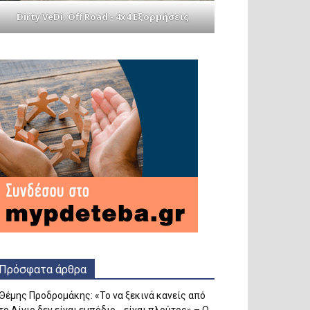
Dirty VeDi, Off Road - 4x4 Εξορμήσεις
Πρόσφατα άρθρα
Θέμης Προδρομάκης: «Το να ξεκινά κανείς από