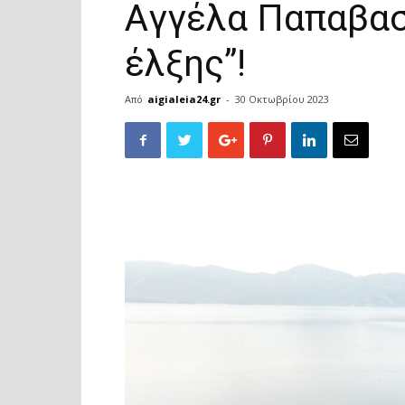
Aγγέλα Παπαβασ
έλξης”!
Από
aigialeia24.gr
-
30 Οκτωβρίου 2023