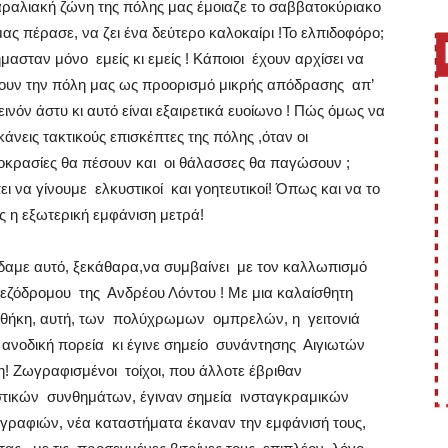
ραλιακή ζώνη της πόλης μας έμοιαζε το σαββατοκύριακο
ας πέρασε, να ζει ένα δεύτερο καλοκαίρι !Το ελπιδοφόρο;
ήμασταν μόνο
εμείς κι εμείς ! Κάποιοι
έχουν αρχίσει να
ουν την πόλη μας ως προορισμό μικρής απόδρασης
απ’
εινόν άστυ κι αυτό είναι εξαιρετικά ευοίωνο ! Πώς όμως να
κάνεις τακτικούς επισκέπτες της πόλης ,όταν οι
οκρασίες θα πέσουν και
οι θάλασσες θα παγώσουν ;
ει να γίνουμε
ελκυστικοί
και γοητευτικοί! Όπως και να το
ς η εξωτερική εμφάνιση μετρά!
ίδαμε αυτό, ξεκάθαρα,να συμβαίνει
με τον καλλωπισμό
πεζόδρομου
της
Ανδρέου Λόντου ! Με μια καλαίσθητη
θήκη, αυτή, των
πολύχρωμων
ομπρελών, η
γειτονιά
 ανοδική πορεία
κι έγινε σημείο
συνάντησης
Αιγιωτών
μη! Ζωγραφισμένοι
τοίχοι, που άλλοτε έβριθαν
στικών
συνθημάτων, έγιναν σημεία
ινσταγκραμικών
γραφιών, νέα καταστήματα έκαναν την εμφάνισή τους,