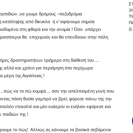
Σ
1
κουπιδιών ,να χουμε δρόμους –πεζοδρόμια
Τ
ή κατάληψης από δίκυκλα
ή ν’ αφήνουμε σημεία
Π
(L
ραδομένα στη φθορά και την ανομία ! Όσο
υπάρχει
ρισσότεροι θα
επιχειρούν και θα επενδύουν στην πόλη
πλήρες δραστηριοτήτων τριήμερο στη διάθεσή του …
ής αλλά και χρόνο για περιήγηση στα περίχωρα
μέρη της Αιγιάλειας !
…πώς να το πώ κομψά… σαν την απελπισμένη γυνή που
έλοντας πάση θυσία γαμπρό να βρεί, φόρεσε πάνω της την
σσαλέο ντεκολτέ και μίνι ευάερον κι ευήλιον εφόρεσε και
 παιδιών της !
ρουμε το πώς!
Αλλιώς ας κάνουμε τα βασικά σεβόμενοι