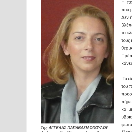
Η
πα
που μ
Δεν 
βλέπ
το κλ
τους 
θερμ
Πρέπ
κάνει
Το ε
του 
προσ
πήρε
και 
υβρι
φωτο
Της ΑΓΓΕΛΑΣ ΠΑΠΑΒΑΣΙΛΟΠΟΥΛΟΥ