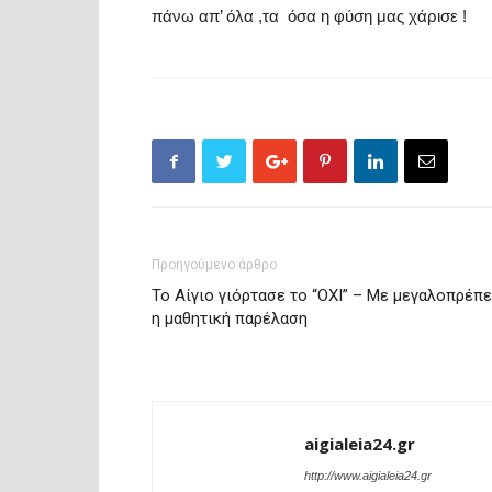
πάνω απ’ όλα ,τα
όσα η φύση μας χάρισε !
Προηγούμενο άρθρο
Το Αίγιο γιόρτασε το “ΟΧΙ” – Με μεγαλοπρέπε
η μαθητική παρέλαση
aigialeia24.gr
http://www.aigialeia24.gr