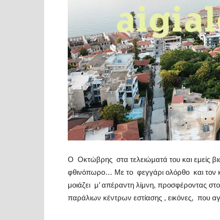
Ο
Οκτώβρης
στα τελειώματά του και εμείς β
φθινόπωρο… Με το
φεγγάρι ολόρθο
και τον
μοιάζει
μ’ απέραντη λίμνη, προσφέροντας στο
παράλιων κέντρων εστίασης , εικόνες,
που αγ