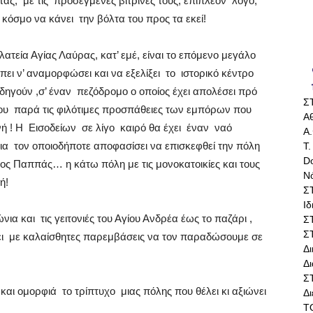
τας,
με τις
προσεγμένες βιτρίνες τους, επιπλέον
λόγο,
κόσμο να κάνει
την βόλτα του προς τα εκεί!
τεία Αγίας Λαύρας, κατ’ εμέ, είναι το επόμενο μεγάλο
πει ν’ αναμορφώσει και να εξελίξει
το
ιστορικό κέντρο
δηγούν ,σ’ έναν
πεζόδρομο ο οποίος έχει απολέσει πρό
Σ
ου
παρά τις φιλότιμες προσπάθειες των εμπόρων που
Αθ
ή ! Η
Εισοδείων
σε λίγο
καιρό θα έχει
έναν
ναό
Α.
ια
τον οποιοδήποτε αποφασίσει να επισκεφθεί την πόλη
Τ.
Do
ος Παππάς… η κάτω πόλη με τις μονοκατοικίες και τους
Ν
ή!
Σ
Ι
νια και
τις γειτονιές του Αγίου Ανδρέα έως το παζάρι ,
Σ
Σ
ι
με καλαίσθητες παρεμβάσεις να τον παραδώσουμε σε
Δ
Δι
Σ
και ομορφιά
το τρίπτυχο
μιας πόλης που θέλει κι αξιώνει
Δ
Τ