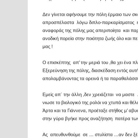
Δεν γίνεται αφήνουμε την πόλη έρμαιο των σ
απροσπέλαστα
λόγω διπλο-παρκαρίσματος
αναφοράς της πόλης μας απεριποίητα
και πα
ανοδική πορεία στην ποιότητα ζωής όλο και πε
μας !
Ο επισκέπτης
απ’ την μεριά του ,θα χει ένα 
Εξερεύνηση της πόλης, διασκέδαση εντός αυτ
απολαμβάνοντας τα ορεινά ή τα παραθαλάσσια 
Εμείς απ΄ την άλλη ,δεν χρειάζεται
να μαστε
νιωσε το βιολογικό της ρολόι να χτυπά και θ
Άρτα και τα Γιάννενα, προέταξε στήθος μ’ αβυ
στην γύρα βγήκε προς αναζήτηση
πατέρα των
Ας
απευθυνθούμε
σε … στυλίστα …αν δεν ξέ