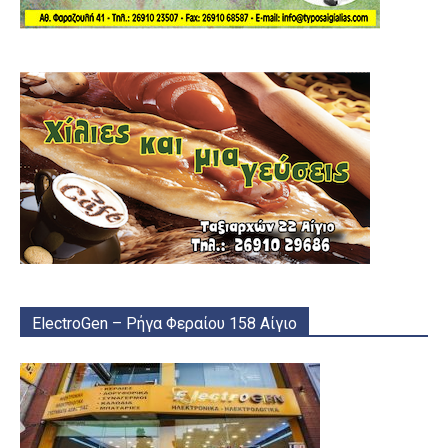
ElectroGen – Ρήγα Φεραίου 158 Αίγιο