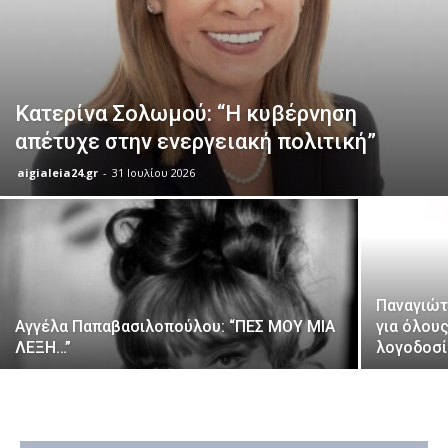
Κατερίνα Σολωμού: “Η κυβέρνηση
απέτυχε στην ενεργειακή πολιτική”
aigialeia24.gr
-
31 Ιουλίου 2026
Παναγιώτ
Αγγέλα Παπαβασιλοπούλου: “ΠΕΣ ΜΟΥ ΜΙΑ
για όλου
ΛΕΞΗ…”
λογοδοσί