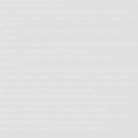
tds_icon1-color=”#ffffff” tds_icon1-
hover_color=”rgba(255,255,255,0.8)” tds_title1-title_color=”#ffffff”
tds_title1-hover_title_color=”#ffffff” tds_title1-f_title_font_family=”394″
tds_title1-
f_title_font_size=”eyJhbGwiOiIxNCIsInBvcnRyYWl0IjoiMTIifQ==”
tds_title1-
f_title_font_line_height=”eyJhbGwiOiIxLjQiLCJwb3J0cmFpdCI6IjEifQ=
tds_title1-f_title_font_weight=”500″ tds_title1-
f_title_font_transform=”uppercase”][/vc_column][vc_column
width=”1/4″
tdc_css=”eyJwaG9uZSI6eyJtYXJnaW4tYm90dG9tIjoiNDAiLCJkaXNwb
[vc_widget_sidebar sidebar_id=”td-footer-1″][/vc_column][vc_column
width=”1/4″][vc_widget_sidebar sidebar_id=”td-footer-3″][/vc_column]
[vc_column width=”1/4″][tdm_block_column_title
title_text=”Q3JlYXRlZCUyMGJ5JTNB” title_tag=”h4″ title_size=”tdm-
title-sm” content_align_horizontal=”content-horiz-center” tds_title1-
title_color=”#ffffff” tds_title=”tds_title1″][vc_single_image
media_size_image_height=”150″ media_size_image_width=”150″
height=”132″ width=”132″ open_in_new_window=”yes”
display_inline=”yes” image=”39732″][/vc_column][/vc_row]