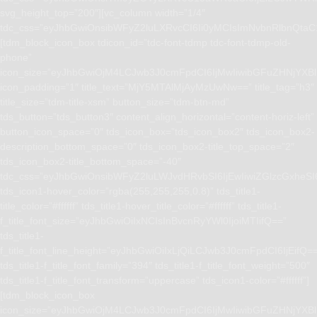
svg_height_top=”200″][vc_column width=”1/4″
tdc_css=”eyJhbGwiOnsibWFyZ2luLXRvcCI6Ii0yMCIsImNvbnRlbnQta
[tdm_block_icon_box tdicon_id=”tdc-font-tdmp tdc-font-tdmp-old-
phone”
icon_size=”eyJhbGwiOjM4LCJwb3J0cmFpdCI6IjMwIiwibGFuZHNjYXBlI
icon_padding=”1″ title_text=”MjY5MTAlMjAyMzUwNw==” title_tag=”h3″
title_size=”tdm-title-xsm” button_size=”tdm-btn-md”
tds_button=”tds_button3″ content_align_horizontal=”content-horiz-left”
button_icon_space=”0″ tds_icon_box=”tds_icon_box2″ tds_icon_box2-
description_bottom_space=”0″ tds_icon_box2-title_top_space=”2″
tds_icon_box2-title_bottom_space=”-40″
tdc_css=”eyJhbGwiOnsibWFyZ2luLWJvdHRvbSI6IjEwIiwiZGlzcGxhe
tds_icon1-hover_color=”rgba(255,255,255,0.8)” tds_title1-
title_color=”#ffffff” tds_title1-hover_title_color=”#ffffff” tds_title1-
f_title_font_size=”eyJhbGwiOiIxNCIsInBvcnRyYWl0IjoiMTIifQ==”
tds_title1-
f_title_font_line_height=”eyJhbGwiOiIxLjQiLCJwb3J0cmFpdCI6IjEifQ=
tds_title1-f_title_font_family=”394″ tds_title1-f_title_font_weight=”500″
tds_title1-f_title_font_transform=”uppercase” tds_icon1-color=”#ffffff”]
[tdm_block_icon_box
icon_size=”eyJhbGwiOjM4LCJwb3J0cmFpdCI6IjMwIiwibGFuZHNjYXBlI