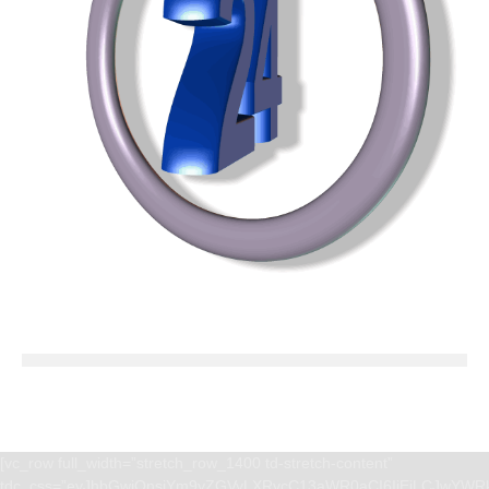
[vc_row full_width=”stretch_row_1400 td-stretch-content”
tdc_css=”eyJhbGwiOnsiYm9yZGVyLXRvcC13aWR0aCI6IjEiLCJwYWRk