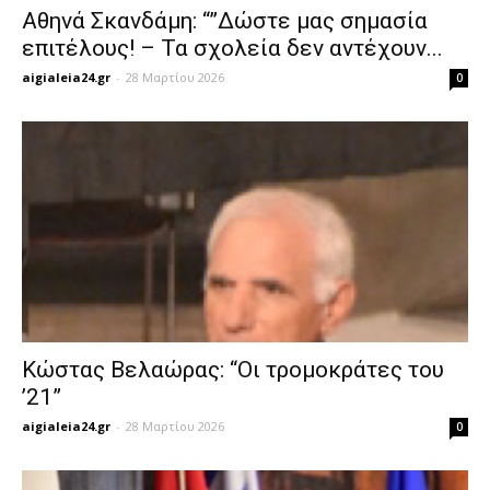
Αθηνά Σκανδάμη: “”Δώστε μας σημασία
επιτέλους! – Τα σχολεία δεν αντέχουν...
aigialeia24.gr
-
28 Μαρτίου 2026
0
Κώστας Βελαώρας: “Οι τρομοκράτες του
’21”
aigialeia24.gr
-
28 Μαρτίου 2026
0