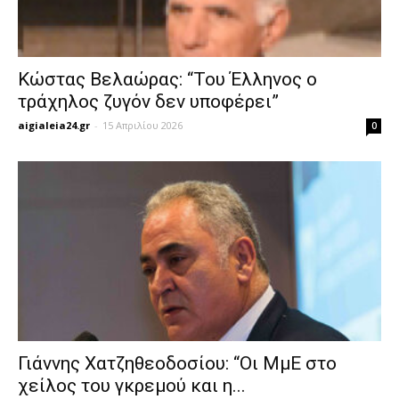
Κώστας Βελαώρας: “Του Έλληνος ο
τράχηλος ζυγόν δεν υποφέρει”
aigialeia24.gr
-
15 Απριλίου 2026
0
Γιάννης Χατζηθεοδοσίου: “Οι ΜμΕ στο
χείλος του γκρεμού και η...