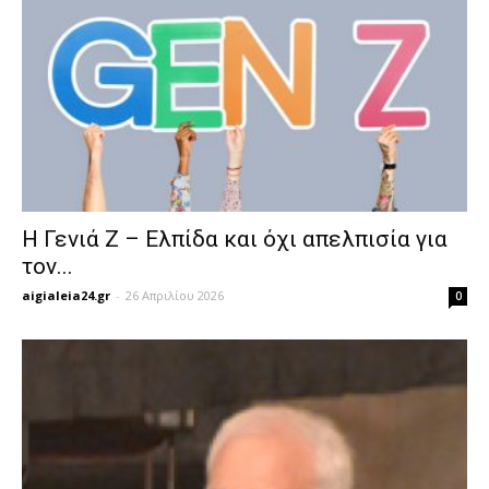
Η Γενιά Ζ – Ελπίδα και όχι απελπισία για
τον...
aigialeia24.gr
-
26 Απριλίου 2026
0