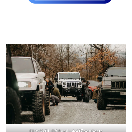
Dirty VeDi, Off Road - 4x4 Εξορμήσεις