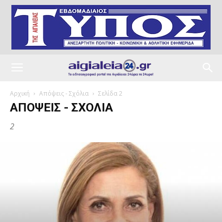
Αρχική
Απόψεις - Σχόλια
Σελίδα 2
ΑΠΌΨΕΙΣ - ΣΧΌΛΙΑ
2