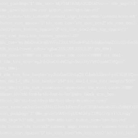
icon_padding=”1″ title_text=”MjY5MTAlMjA2ODU4Nw==” title_tag=”h3″
title_size=”tdm-title-xsm” button_size=”tdm-btn-md”
tds_button=”tds_button3″ content_align_horizontal=”content-horiz-left”
button_icon_space=”0″ tds_icon_box=”tds_icon_box2″ tds_icon_box2-
description_bottom_space=”0″ tds_icon_box2-title_top_space=”2″
tds_icon_box2-title_bottom_space=”-40″
tdc_css=”eyJhbGwiOnsibWFyZ2luLWJvdHRvbSI6IjEwIiwiZGlzcGxhe
tds_icon1-hover_color=”rgba(255,255,255,0.8)” tds_title1-
title_color=”#ffffff” tds_title1-hover_title_color=”#ffffff” tds_title1-
f_title_font_size=”eyJhbGwiOiIxNCIsInBvcnRyYWl0IjoiMTIifQ==”
tds_title1-
f_title_font_line_height=”eyJhbGwiOiIxLjQiLCJwb3J0cmFpdCI6IjEifQ=
tds_title1-f_title_font_family=”394″ tds_title1-f_title_font_weight=”500″
tds_title1-f_title_font_transform=”uppercase” tds_icon1-color=”#ffffff”
tdicon_id=”tdc-font-fa tdc-font-fa-fax”][tdm_block_icon_box
tdicon_id=”tdc-font-tdmp tdc-font-tdmp-envelope-open”
icon_size=”eyJhbGwiOjM4LCJwb3J0cmFpdCI6IjMwIiwibGFuZHNjYXBlI
icon_padding=”1″ title_text=”aW5mbyU0MGFpZ2lhbGVpYTI0Lmdy”
title_tag=”h3″ title_size=”tdm-title-xsm” button_size=”tdm-btn-md”
tds_button=”tds_button3″ content_align_horizontal=”content-horiz-left”
button_icon_space=”0″ tds_icon_box=”tds_icon_box2″ tds_icon_box2-