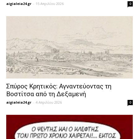
aigialeia24.gr
-
15 Απριλίου 2026
0
Σπύρος Κρητικός: Αγναντεύοντας τη
Βοστίτσα από τη Δεξαμενή
aigialeia24.gr
-
4 Απριλίου 2026
0