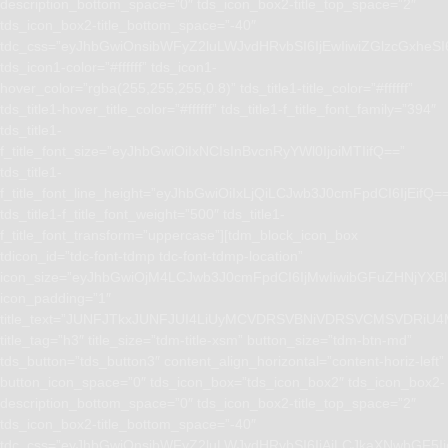
description_bottom_space=”0″ tds_icon_box2-title_top_space=”2″
tds_icon_box2-title_bottom_space=”-40″
tdc_css=”eyJhbGwiOnsibWFyZ2luLWJvdHRvbSI6IjEwIiwiZGlzcGxhe
tds_icon1-color=”#ffffff” tds_icon1-
hover_color=”rgba(255,255,255,0.8)” tds_title1-title_color=”#ffffff”
tds_title1-hover_title_color=”#ffffff” tds_title1-f_title_font_family=”394″
tds_title1-
f_title_font_size=”eyJhbGwiOiIxNCIsInBvcnRyYWl0IjoiMTIifQ==”
tds_title1-
f_title_font_line_height=”eyJhbGwiOiIxLjQiLCJwb3J0cmFpdCI6IjEifQ=
tds_title1-f_title_font_weight=”500″ tds_title1-
f_title_font_transform=”uppercase”][tdm_block_icon_box
tdicon_id=”tdc-font-tdmp tdc-font-tdmp-location”
icon_size=”eyJhbGwiOjM4LCJwb3J0cmFpdCI6IjMwIiwibGFuZHNjYXBlI
icon_padding=”1″
title_text=”JUNFJTkxJUNFJUI4LiUyMCVDRSVBNiVDRSVCMSVD
title_tag=”h3″ title_size=”tdm-title-xsm” button_size=”tdm-btn-md”
tds_button=”tds_button3″ content_align_horizontal=”content-horiz-left”
button_icon_space=”0″ tds_icon_box=”tds_icon_box2″ tds_icon_box2-
description_bottom_space=”0″ tds_icon_box2-title_top_space=”2″
tds_icon_box2-title_bottom_space=”-40″
tdc_css=”eyJhbGwiOnsibWFyZ2luLWJvdHRvbSI6IjAiLCJkaXNwbGF5I