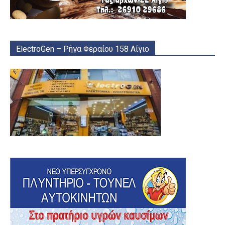
ElectroGen – Ρήγα Φεραίου 158 Αίγιο