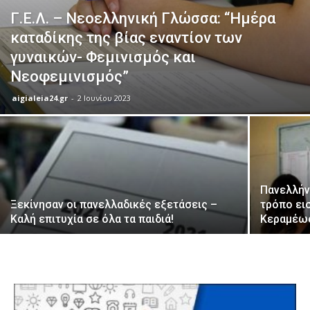
Γ.Ε.Λ. – Νεοελληνική Γλώσσα: “Ημέρα
καταδίκης της βίας εναντίον των
γυναικών- Φεμινισμός και
Νεοφεμινισμός”
aigialeia24.gr
-
2 Ιουνίου 2023
Πανελλήν
Ξεκίνησαν οι πανελλαδικές εξετάσεις –
τρόπο ει
Καλή επιτυχία σε όλα τα παιδιά!
Κεραμέω