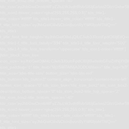
tds_icon_box2-title_bottom_space=”-40″
tdc_css=”eyJhbGwiOnsibWFyZ2luLWJvdHRvbSI6IjEwIiwiZGlzcGxhe
tds_icon1-hover_color=”rgba(255,255,255,0.8)” tds_title1-
title_color=”#ffffff” tds_title1-hover_title_color=”#ffffff” tds_title1-
f_title_font_size=”eyJhbGwiOiIxNCIsInBvcnRyYWl0IjoiMTIifQ==”
tds_title1-
f_title_font_line_height=”eyJhbGwiOiIxLjQiLCJwb3J0cmFpdCI6IjEifQ=
tds_title1-f_title_font_family=”394″ tds_title1-f_title_font_weight=”500″
tds_title1-f_title_font_transform=”uppercase” tds_icon1-color=”#ffffff”]
[tdm_block_icon_box
icon_size=”eyJhbGwiOjM4LCJwb3J0cmFpdCI6IjMwIiwibGFuZHNjYXBlI
icon_padding=”1″ title_text=”MjY5MTAlMjA2ODU4Nw==” title_tag=”h3″
title_size=”tdm-title-xsm” button_size=”tdm-btn-md”
tds_button=”tds_button3″ content_align_horizontal=”content-horiz-left”
button_icon_space=”0″ tds_icon_box=”tds_icon_box2″ tds_icon_box2-
description_bottom_space=”0″ tds_icon_box2-title_top_space=”2″
tds_icon_box2-title_bottom_space=”-40″
tdc_css=”eyJhbGwiOnsibWFyZ2luLWJvdHRvbSI6IjEwIiwiZGlzcGxhe
tds_icon1-hover_color=”rgba(255,255,255,0.8)” tds_title1-
title_color=”#ffffff” tds_title1-hover_title_color=”#ffffff” tds_title1-
f_title_font_size=”eyJhbGwiOiIxNCIsInBvcnRyYWl0IjoiMTIifQ==”
tds_title1-