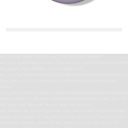
[vc_row full_width=”stretch_row_1400 td-stretch-content”
tdc_css=”eyJhbGwiOnsiYm9yZGVyLXRvcC13aWR0aCI6IjEiLCJwYWRk
svg_height_top=”200″][vc_column width=”1/4″
tdc_css=”eyJhbGwiOnsibWFyZ2luLXRvcCI6Ii0yMCIsImNvbnRlbnQta
[tdm_block_icon_box tdicon_id=”tdc-font-tdmp tdc-font-tdmp-old-
phone”
icon_size=”eyJhbGwiOjM4LCJwb3J0cmFpdCI6IjMwIiwibGFuZHNjYXBlI
icon_padding=”1″ title_text=”MjY5MTAlMjAyMzUwNw==” title_tag=”h3″
title_size=”tdm-title-xsm” button_size=”tdm-btn-md”
tds_button=”tds_button3″ content_align_horizontal=”content-horiz-left”
button_icon_space=”0″ tds_icon_box=”tds_icon_box2″ tds_icon_box2-
description_bottom_space=”0″ tds_icon_box2-title_top_space=”2″