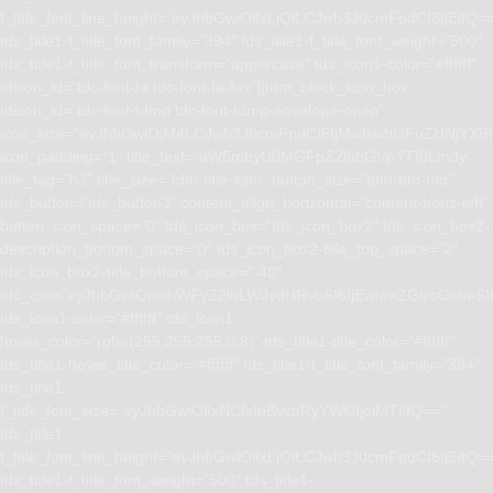
f_title_font_line_height=”eyJhbGwiOiIxLjQiLCJwb3J0cmFpdCI6IjEifQ=
tds_title1-f_title_font_family=”394″ tds_title1-f_title_font_weight=”500″
tds_title1-f_title_font_transform=”uppercase” tds_icon1-color=”#ffffff”
tdicon_id=”tdc-font-fa tdc-font-fa-fax”][tdm_block_icon_box
tdicon_id=”tdc-font-tdmp tdc-font-tdmp-envelope-open”
icon_size=”eyJhbGwiOjM4LCJwb3J0cmFpdCI6IjMwIiwibGFuZHNjYXBlI
icon_padding=”1″ title_text=”aW5mbyU0MGFpZ2lhbGVpYTI0Lmdy”
title_tag=”h3″ title_size=”tdm-title-xsm” button_size=”tdm-btn-md”
tds_button=”tds_button3″ content_align_horizontal=”content-horiz-left”
button_icon_space=”0″ tds_icon_box=”tds_icon_box2″ tds_icon_box2-
description_bottom_space=”0″ tds_icon_box2-title_top_space=”2″
tds_icon_box2-title_bottom_space=”-40″
tdc_css=”eyJhbGwiOnsibWFyZ2luLWJvdHRvbSI6IjEwIiwiZGlzcGxhe
tds_icon1-color=”#ffffff” tds_icon1-
hover_color=”rgba(255,255,255,0.8)” tds_title1-title_color=”#ffffff”
tds_title1-hover_title_color=”#ffffff” tds_title1-f_title_font_family=”394″
tds_title1-
f_title_font_size=”eyJhbGwiOiIxNCIsInBvcnRyYWl0IjoiMTIifQ==”
tds_title1-
f_title_font_line_height=”eyJhbGwiOiIxLjQiLCJwb3J0cmFpdCI6IjEifQ=
tds_title1-f_title_font_weight=”500″ tds_title1-