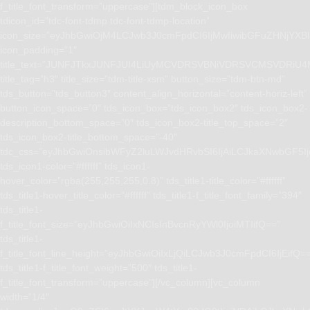
f_title_font_transform=”uppercase”][tdm_block_icon_box
tdicon_id=”tdc-font-tdmp tdc-font-tdmp-location”
icon_size=”eyJhbGwiOjM4LCJwb3J0cmFpdCI6IjMwIiwibGFuZHNjYXBlI
icon_padding=”1″
title_text=”JUNFJTkxJUNFJUI4LiUyMCVDRSVBNiVDRSVCMSVD
title_tag=”h3″ title_size=”tdm-title-xsm” button_size=”tdm-btn-md”
tds_button=”tds_button3″ content_align_horizontal=”content-horiz-left”
button_icon_space=”0″ tds_icon_box=”tds_icon_box2″ tds_icon_box2-
description_bottom_space=”0″ tds_icon_box2-title_top_space=”2″
tds_icon_box2-title_bottom_space=”-40″
tdc_css=”eyJhbGwiOnsibWFyZ2luLWJvdHRvbSI6IjAiLCJkaXNwbGF5I
tds_icon1-color=”#ffffff” tds_icon1-
hover_color=”rgba(255,255,255,0.8)” tds_title1-title_color=”#ffffff”
tds_title1-hover_title_color=”#ffffff” tds_title1-f_title_font_family=”394″
tds_title1-
f_title_font_size=”eyJhbGwiOiIxNCIsInBvcnRyYWl0IjoiMTIifQ==”
tds_title1-
f_title_font_line_height=”eyJhbGwiOiIxLjQiLCJwb3J0cmFpdCI6IjEifQ=
tds_title1-f_title_font_weight=”500″ tds_title1-
f_title_font_transform=”uppercase”][/vc_column][vc_column
width=”1/4″