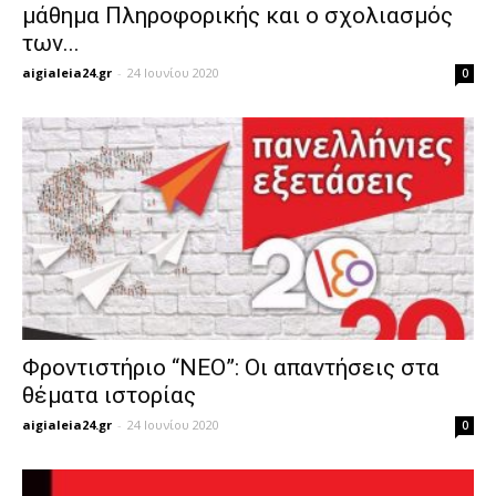
μάθημα Πληροφορικής και ο σχολιασμός
των...
aigialeia24.gr
-
24 Ιουνίου 2020
0
Φροντιστήριο “ΝΕΟ”: Οι απαντήσεις στα
θέματα ιστορίας
aigialeia24.gr
-
24 Ιουνίου 2020
0