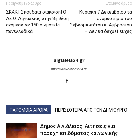
Προηγούμενο άρθρο
Επόμενο άρθρο
ΣΚΑΚΙ: Σπουδαία διάκριση! Ο
Κυριακή 7 Δεκεμβρίου τα
ΑΣ.Ο. Αιγιάλειας στην 8η θέση
ονομαστήρια του
ανάμεσα σε 150 σωματεία
Σεβασμιωτάτου κ. Αμβροσίου
πανελλαδικά
– Δεν θα δεχθεί ευχές
aigialeia24.gr
http://www.aigialeia24.gr
ΠΑΡΟΜΟΙΑ ΑΡΘΡΑ
ΠΕΡΙΣΣΟΤΕΡΑ ΑΠΟ ΤΟΝ ΔΗΜΙΟΥΡΓΟ
Δήμος Αιγιάλειας: Αιτήσεις για
παροχή επιδόματος κοινωνικής