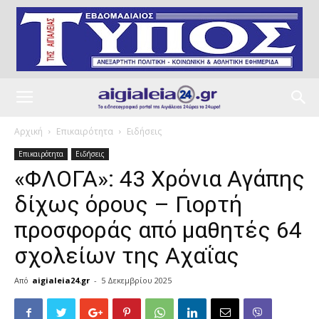
Αρχική
Επικαιρότητα
Ειδήσεις
Επικαιρότητα
Ειδήσεις
«ΦΛΟΓΑ»: 43 Χρόνια Αγάπης
δίχως όρους – Γιορτή
προσφοράς από μαθητές 64
σχολείων της Αχαΐας
Από
aigialeia24.gr
-
5 Δεκεμβρίου 2025