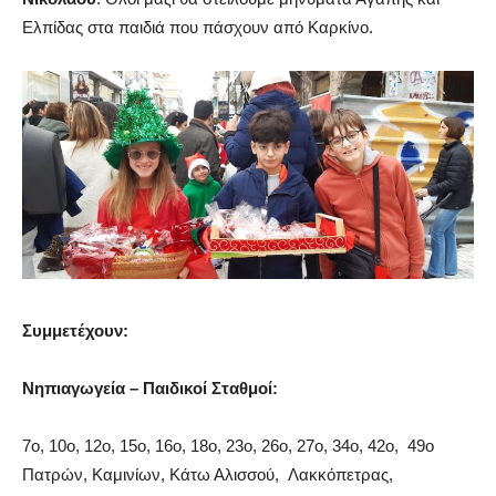
Ελπίδας στα παιδιά που πάσχουν από Καρκίνο.
Συμμετέχουν:
Νηπιαγωγεία – Παιδικοί Σταθμοί:
7ο, 10ο, 12ο, 15ο, 16ο, 18ο, 23ο, 26ο, 27ο, 34ο, 42ο, 49ο
Πατρών,
Καμινίων
, Κάτω
Αλισσού
,
Λακκόπετρας
,