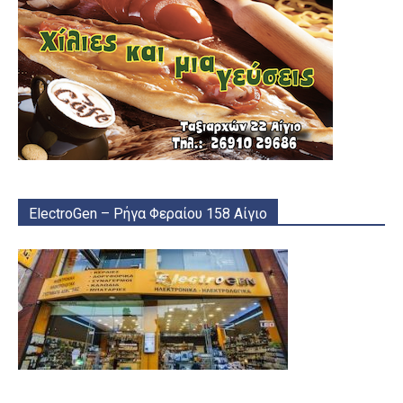
ElectroGen – Ρήγα Φεραίου 158 Αίγιο