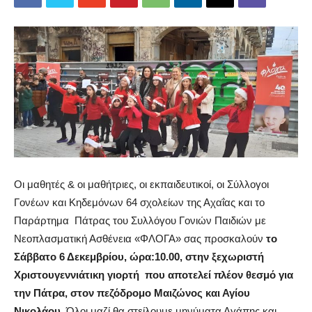
Οι μαθητές
& οι μαθήτριες
, οι εκπαιδευτικοί, οι Σύλλογοι
Γονέων και Κηδεμόνων
6
4
σχολείων της Αχαΐας
και το
Παράρτημα Πάτρας του Συλλόγου Γονιών Παιδιών με
Νεοπλασματική
Ασθένεια «ΦΛΟΓΑ» σας προσκαλούν
το
Σάββατο
6
Δεκεμβρίου
,
ώρα:10.00
, στην ξεχωριστή
Χριστουγεννιάτικη γιορτή που αποτελεί πλέον θεσμό για
την Πάτρα, στον
πεζόδρομο
Μαιζώνος
και
Αγίου
Νικολ
άο
υ
. Όλοι μαζί θα στείλουμε
μηνύματα Αγάπης και