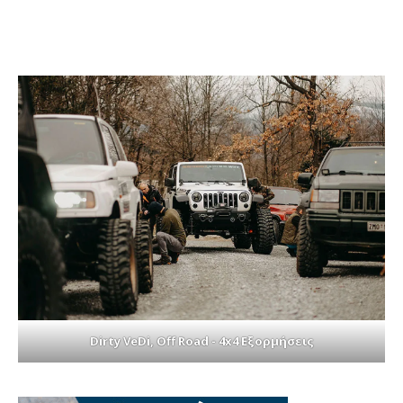
Dirty VeDi, Off Road - 4x4 Εξορμήσεις