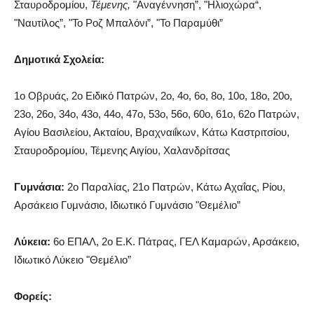
Σταυροδρομίου
,
Τέμενης
,
ʺΑναγέννηση”, ʺ
Ηλιοχώρα
“
,
ʺΝαυτίλος”, ʺΤο Ροζ Μπαλόνι”, ʺΤο Παραμύθι”
Δημοτικά Σχολεία:
1ο
Οβρυάς
, 2
ο
Ειδικό Πατρών, 2ο, 4ο, 6ο, 8ο, 10ο, 18ο, 20ο,
23ο, 26ο, 34ο, 43ο, 44ο, 47ο, 53ο, 56ο, 60ο, 61ο, 62ο Πατρών,
Αγίου Βασιλείου, Ακταίου,
Βραχναιΐκων
, Κάτω
Καστριτσίου
,
Σταυροδρομίου
,
Τέμενης
Αιγίου,
Χαλανδρίτσας
Γυμνάσια:
2ο Παραλίας, 21ο Πατρών, Κάτω Αχαΐας, Ρίου,
Αρσάκειο Γυμνάσιο, Ιδιωτικό Γυμνάσιο ʺΘεμέλιο”
Λύκεια:
6ο
ΕΠΑΛ
, 2ο
Ε.Κ
. Πάτρας,
ΓΕΛ
Καμαρών, Αρσάκειο,
Ιδιωτικό Λύκειο ʺΘεμέλιο”
Φορείς: