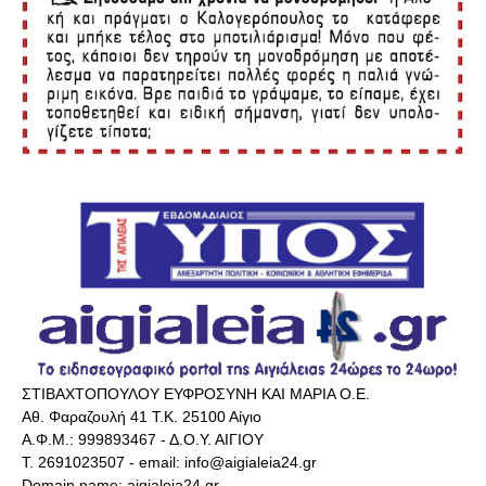
ΣΤΙΒΑΧΤΟΠΟΥΛΟΥ ΕΥΦΡΟΣΥΝΗ ΚΑΙ ΜΑΡΙΑ Ο.Ε.
Αθ. Φαραζουλή 41 Τ.Κ. 25100 Αίγιο
Α.Φ.Μ.: 999893467 - Δ.Ο.Υ. ΑΙΓΙΟΥ
Τ. 2691023507 - email: info@aigialeia24.gr
Domain name: aigialeia24.gr