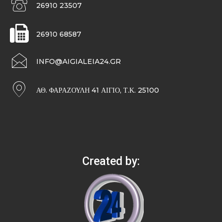
26910 23507
26910 68587
INFO@AIGIALEIA24.GR
ΑΘ. ΦΑΡΑΖΟΥΛΉ 41 ΑΊΓΙΟ, Τ.Κ. 25100
Created by: