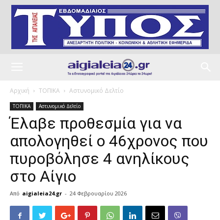
Αρχική
ΤΟΠΙΚΑ
Αστυνομικό Δελτίο
ΤΟΠΙΚΑ
Αστυνομικό Δελτίο
Έλαβε προθεσμία για να
απολογηθεί ο 46χρονος που
πυροβόλησε 4 ανηλίκους
στο Αίγιο
Από
aigialeia24.gr
-
24 Φεβρουαρίου 2026