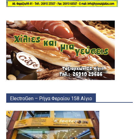
ElectroGen – Ρήγα Φεραίου 158 Αίγιο